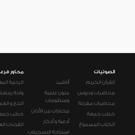
الصوتيات
محاور فرع
القرآن الكريم
أناشيد
الرحمة المه
محاضرات ودروس
متون علمية
واحة رمضان
ومنظومات
محاضرات مفرغة
الحج و العم
مختارات من الأذان
خطب جمعة
خطب جمع
أدعية و أذكار
الكتاب المسموع
القراءات ال
استراحة التسجيلات