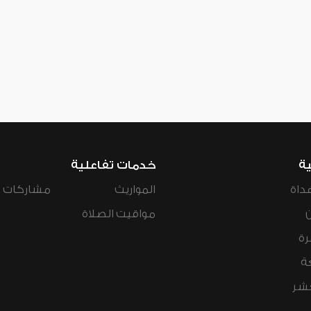
ية
خدمات تفاعلية
داة
المواريث
مشاركات ال
مواقيت الصلاة
رة
ة
عشر