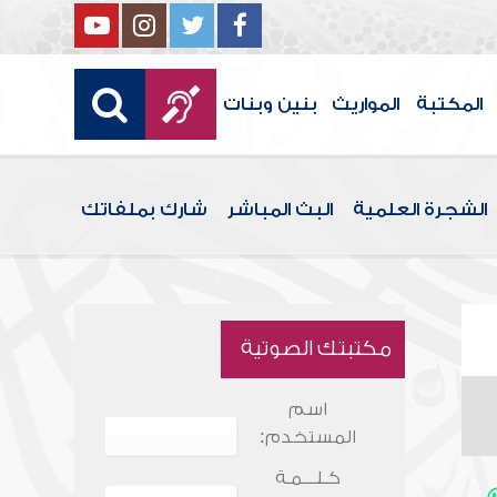
المكتبة
المواريث
بنين وبنات
الشجرة العلمية
البث المباشر
شارك بملفاتك
مكتبتك الصوتية
اسم
المستخدم:
كـلـــمـة