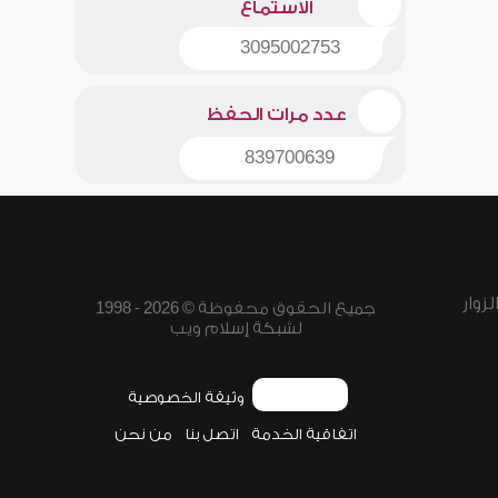
الاستماع
3095002753
عدد مرات الحفظ
839700639
زوار
جميع الحقوق محفوظة © 2026 - 1998
لشبكة إسلام ويب
وثيقة الخصوصية
اتفاقية الخدمة
اتصل بنا
من نحن