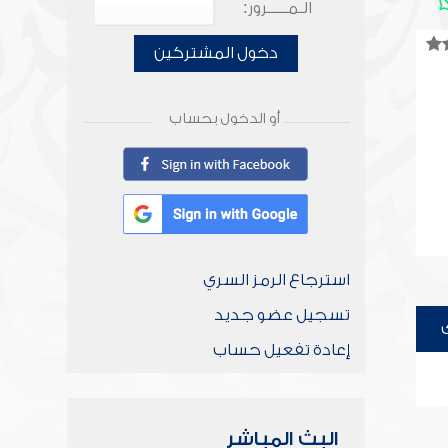
الـمـــــرور:
دخول المشتركين
أو الدخول بحساب
استرجاع الرمز السري
تسجيل عضو جديد
إعادة تفعيل حساب
البث المباشر