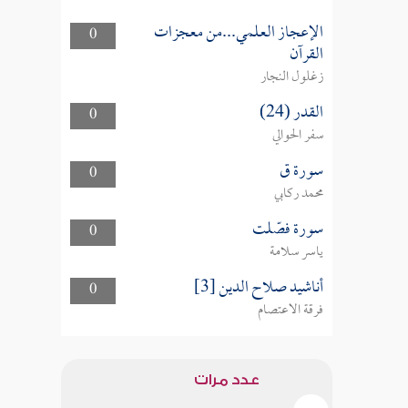
الإعجاز العلمي...من معجزات
0
القرآن
زغلول النجار
القدر (24)
0
سفر الحوالي
سورة ق
0
محمد ركابي
سورة فصّلت
0
ياسر سلامة
أناشيد صلاح الدين [3]
0
فرقة الاعتصام
عدد مرات