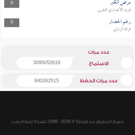
مرض الكبر
0
فريد الأنصاري المغربي
رغم الحصار
0
فرقة الروابي
عدد مرات
3095052619
الاستماع
عدد مرات الحفظ
840262515
جميع الحقوق محفوظة © 2026 - 1998 لشبكة إسلام ويب