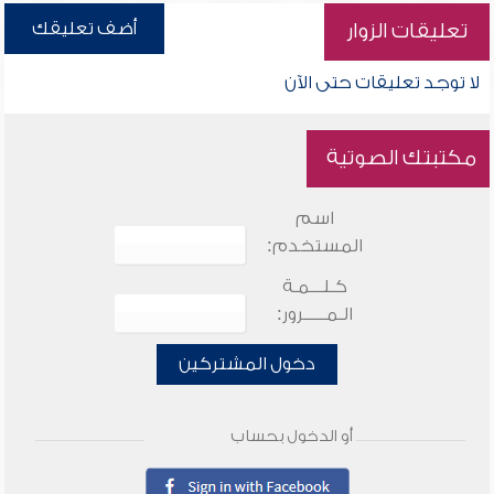
أضف تعليقك
تعليقات الزوار
لا توجد تعليقات حتى الآن
مكتبتك الصوتية
اسم
المستخدم:
كـلـــمـة
الـمـــــرور:
دخول المشتركين
أو الدخول بحساب