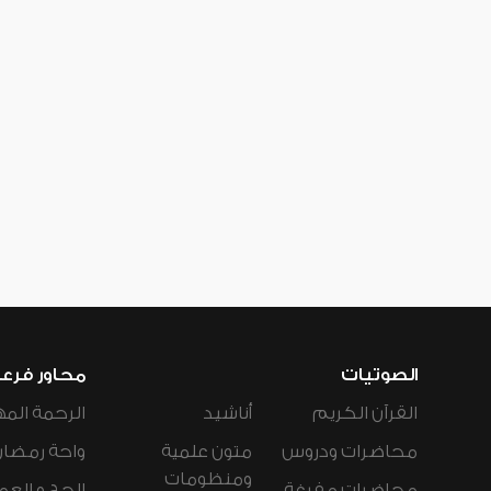
الصوتيات
محاور فرع
القرآن الكريم
أناشيد
الرحمة المه
محاضرات ودروس
متون علمية
واحة رمضان
ومنظومات
محاضرات مفرغة
الحج و العم