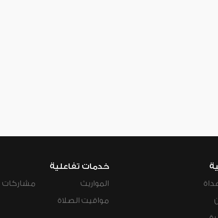
ية
خدمات تفاعلية
داة
المواريث
مشاركات ال
مواقيت الصلاة
رة