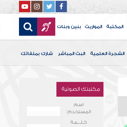
المكتبة
المواريث
بنين وبنات
الشجرة العلمية
البث المباشر
شارك بملفاتك
مكتبتك الصوتية
اسم
المستخدم:
كـلـــمـة