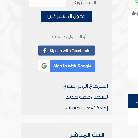
الـمـــــرور:
دخول المشتركين
أو الدخول بحساب
استرجاع الرمز السري
تسجيل عضو جديد
إعادة تفعيل حساب
البث المباشر