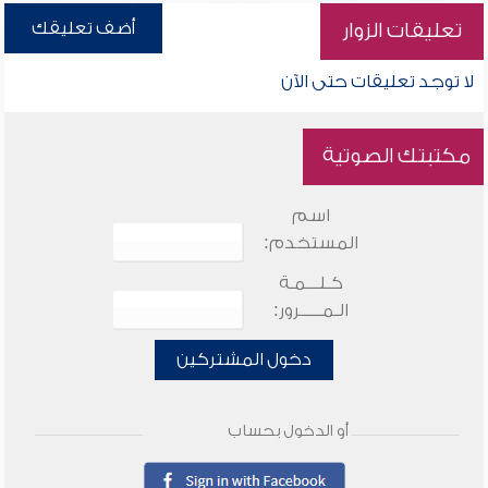
أضف تعليقك
تعليقات الزوار
لا توجد تعليقات حتى الآن
مكتبتك الصوتية
اسم
المستخدم:
كـلـــمـة
الـمـــــرور:
دخول المشتركين
أو الدخول بحساب