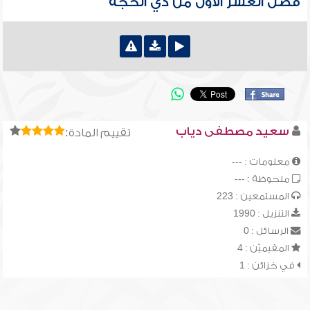
فضل العشر الأول من ذي الحجة
سعيد مصطفى دياب
تقييم المادة:
معلومات : ---
ملحوظة : ---
المستمعين : 223
التنزيل : 1990
الرسائل : 0
المقيميّن : 4
في خزائن : 1