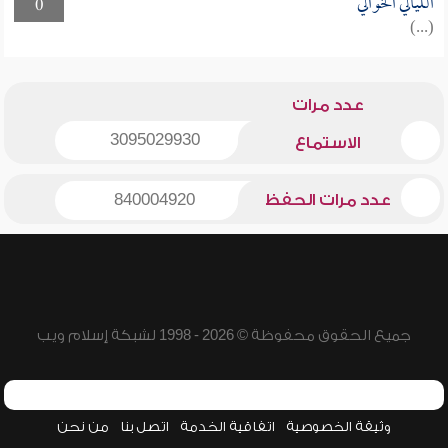
الليالي الخوالي
0
(...)
عدد مرات
3095029930
الاستماع
عدد مرات الحفظ
840004920
جميع الحقوق محفوظة © 2026 - 1998 لشبكة إسلام ويب
وثيقة الخصوصية
اتفاقية الخدمة
اتصل بنا
من نحن