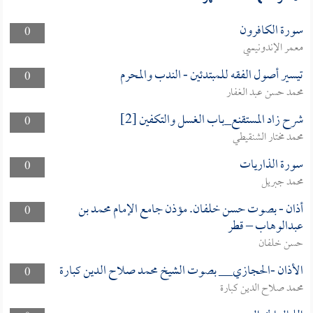
سورة الكافرون
0
معمر الإندونيسي
تيسير أصول الفقه للمبتدئين - الندب والمحرم
0
محمد حسن عبد الغفار
شرح زاد المستقنع_باب الغسل والتكفين [2]
0
محمد مختار الشنقيطي
سورة الذاريات
0
محمد جبريل
أذان - بصوت حسن خلفان. مؤذن جامع الإمام محمد بن
0
عبدالوهاب – قطر
حسن خلفان
الأذان -الحجازي__ بصوت الشيخ محمد صلاح الدين كبارة
0
محمد صلاح الدين كبارة