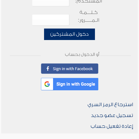
المستخدم:
كـلـــمـة
الـمـــــرور:
دخول المشتركين
أو الدخول بحساب
استرجاع الرمز السري
تسجيل عضو جديد
إعادة تفعيل حساب