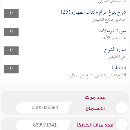
أبو إسحاق الحويني
شرح بلوغ المرام - كتاب الطهارة (25)
0
محمد بن صالح العثيمين
سورة المرسلات
0
عبد العزيز الأحمد
سورة الشرح
0
علي الحذيفي
الشاطبية
0
الشيخ:عبد الرشيد بن الشيخ علي صوفي
عدد مرات
3095026594
الاستماع
عدد مرات الحفظ
839971341