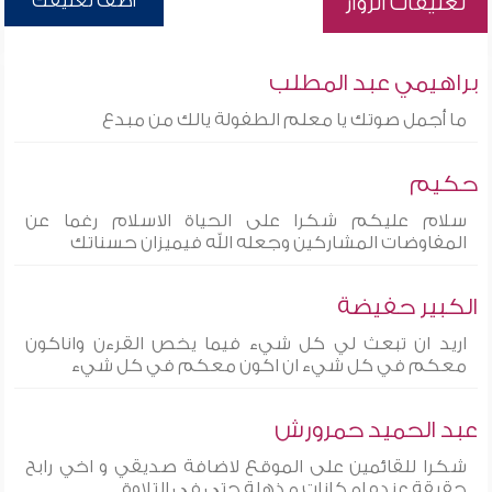
أضف تعليقك
تعليقات الزوار
براهيمي عبد المطلب
ما أجمل صوتك يا معلم الطفولة يالك من مبدع
حكيم
سلام عليكم شكرا على الحياة الاسلام رغما عن
المفاوضات المشاركين وجعله الله فيميزان حسناتك
الكبير حفيضة
اريد ان تبعث لي كل شيء فيما يخص القرءن واناكون
معكم في كل شيء ان اكون معكم في كل شيء
عبد الحميد حمرورش
شكرا للقائمين على الموقع لاضافة صديقي و اخي رابح
حقيقة عنده امكانات مذهلة حتى في التلاوة