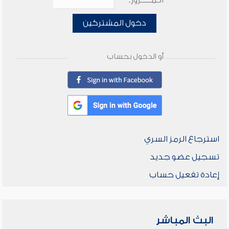
الـمـــــرور:
دخول المشتركين
أو الدخول بحساب
استرجاع الرمز السري
تسجيل عضو جديد
إعادة تفعيل حساب
البث المباشر