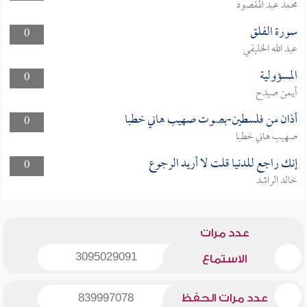
محمد عبد المقصود
سورة الفلق
0
عبد الله الخليفي
المسؤولية
0
أيمن صيدح
أذان من فلسطين-بصوت صهيب هاني خطبا
0
صهيب هاني خطبا
إنك راجع للدنيا قلت لا أريد الرجوع
0
خالد الراشد
عدد مرات
3095029091
الاستماع
عدد مرات الحفظ
839997078