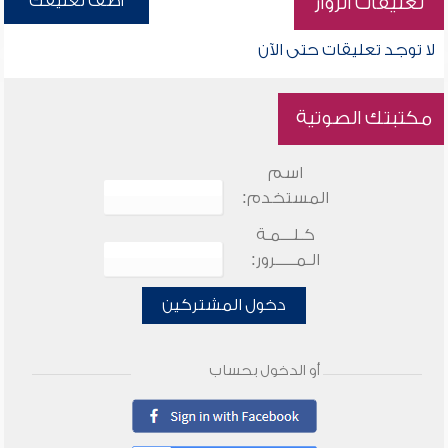
أضف تعليقك
تعليقات الزوار
لا توجد تعليقات حتى الآن
مكتبتك الصوتية
اسم
المستخدم:
كـلـــمـة
الـمـــــرور:
دخول المشتركين
أو الدخول بحساب