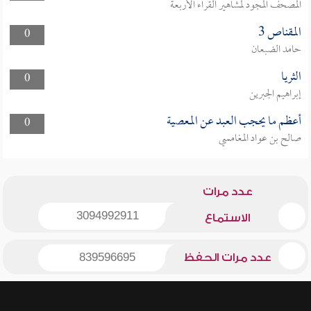
المصحف المجود لمشاهير القراء الأربعة
المقناص 3
0
حامد الضبعان
الثريا
0
إبراهيم الجبرين
أعظم ما يحجب العبد عن المعصية
0
صالح بن عواد المغامسي
عدد مرات
3094992911
الاستماع
عدد مرات الحفظ
839596695