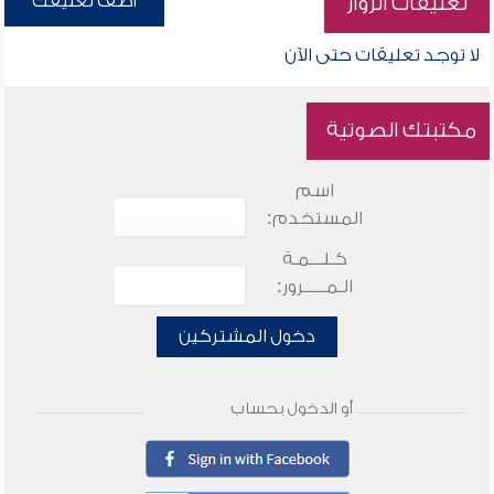
أضف تعليقك
تعليقات الزوار
لا توجد تعليقات حتى الآن
مكتبتك الصوتية
اسم
المستخدم:
كـلـــمـة
الـمـــــرور:
دخول المشتركين
أو الدخول بحساب