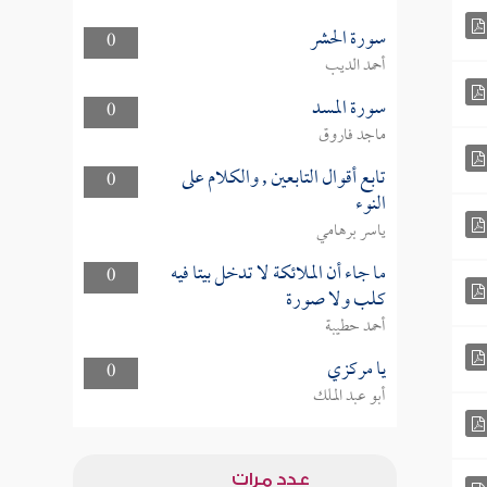
سورة الحشر
0
أحمد الديب
سورة المسد
0
ماجد فاروق
تابع أقوال التابعين , والكلام على
0
النوء
ياسر برهامي
ما جاء أن الملائكة لا تدخل بيتا فيه
0
كلب ولا صورة
أحمد حطيبة
يا مركزي
0
أبو عبد الملك
عدد مرات