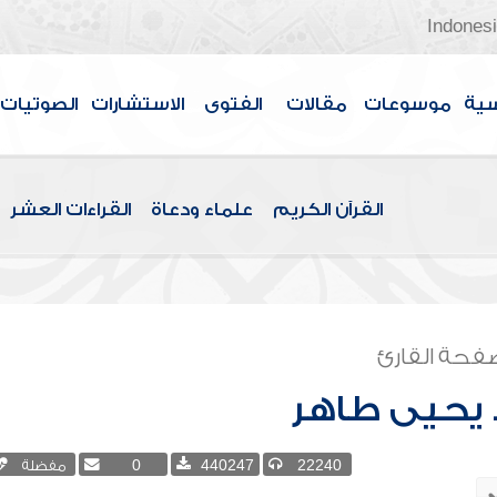
Indones
سية
موسوعات
مقالات
الفتوى
الاستشارات
الصوتيات
القرآن الكريم
علماء ودعاة
القراءات العشر
فحة القارئ
يحيى طاهر
22240
440247
0
مفضلة