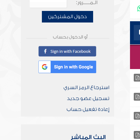
الـمـــــرور:
دخول المشتركين
أو الدخول بحساب
استرجاع الرمز السري
تسجيل عضو جديد
إعادة تفعيل حساب
البث المباشر