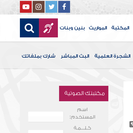
المكتبة
المواريث
بنين وبنات
الشجرة العلمية
البث المباشر
شارك بملفاتك
مكتبتك الصوتية
اسم
المستخدم:
كـلـــمـة