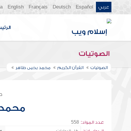
عربي
Español
Deutsch
Français
English
ia
الرئي
الصوتيات
الصوتيات
القرآن الكريم
محمد يحيى طاهر
ص
محمد 
عدد المواد:
558