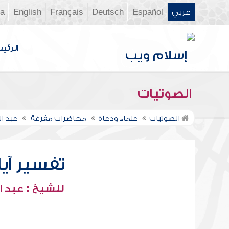
عربي
Español
Deutsch
Français
English
ia
الرئي
الصوتيات
الصوتيات
علماء ودعاة
محاضرات مفرغة
عبد ا
تفسير آيات
للشيخ : عبد ا