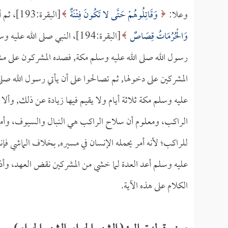
وعلا:
وَقَاتِلُوهُمْ حَتَّى لا تَكُونَ فِتْنَةٌ
[البقرة:193]، ثم أول آي هذا اليوم هو قول الله جل وعلا:
وَالْحُرُمَاتُ قِصَاصٌ
[البقرة:194]، النبي صلى ال
رسول الله صلى الله عليه وسلم مكة, فصده المشركون على مشا
المشركين على دخولها, ثم تصالحوا على أن يأتي رسول الله صلى
عليه وسلم مكة ثلاثة أيام ولا يقيم فيها زيادة عن ذلك, وأ
الراكب، ومعلوم أن سلاح الراكب هي النبال والسيوف، وأما بال
للراكب؛ لأنه أمر يحمله الإنسان في مسيره, بخلاف الماشي فإ
عليه وسلم أعد العدة لما خشي من المشركين نقض العهد، وأذن
الكلام على هذه الآية.