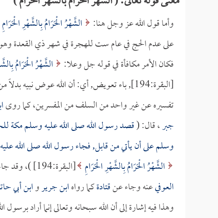
معنى قوله تعالى: ( الشهر الحرام بالشهر الحرام )
وأما قول الله عز وجل هنا:
الشَّهْرُ الْحَرَامُ بِالشَّهْرِ الْحَرَامِ
على عدم الحج في عام ست للهجرة في شهر ذي القعدة وهو ش
فكان الأمر مكافأة في قوله جل وعلا:
الشَّهْرُ الْحَرَامُ بِالشَّه
[البقرة:194], باء تعويض, أي: أن الله عوض نبيه 
تفسيره عن غير واحد من السلف من المفسرين، كما روى
ا
جبر
، قال: (
قصد رسول الله صلى الله عليه وسلم مكة للح
وسلم على أن يأتي من قابل, فجاء رسول الله صلى الله علي
الشَّهْرُ الْحَرَامُ بِالشَّهْرِ الْحَرَامِ
[البقرة:194] )، وقد جاء هذا المعنى عن غير واحد كما جاء عن
العوفي
عنه وجاء عن
قتادة
كما رواه
ابن جرير
و
ابن أبي حات
وهذا فيه إشارة إلى أن الله سبحانه وتعالى إنما أراد برسول 