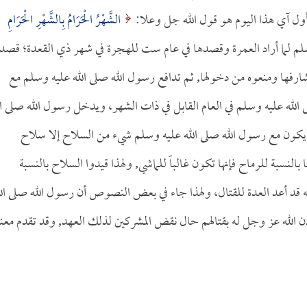
الشَّهْرُ الْحَرَامُ بِالشَّهْرِ الْحَرَامِ
له عليه وسلم لما أراد العمرة وقصدها في عام ست للهجرة في شهر ذي القعدة؛ قصد
رفها ومنعوه من دخولها, ثم تدافع رسول الله صلى الله عليه وسلم مع
 الله عليه وسلم في العام القابل في ذات الشهر، ويدخل رسول الله صلى ال
لا يكون مع رسول الله صلى الله عليه وسلم شيء من السلاح إلا سلاح
نسبة للرماح فإنها تكون غالباً للماشي, ولهذا قيدوا السلاح بالنسبة
نه قد أعد العدة للقتال، ولهذا جاء في بعض النصوص أن رسول الله صلى الل
 الله عز وجل له بقتالهم حال نقض المشركين لذلك العهد, وقد تقدم معنا