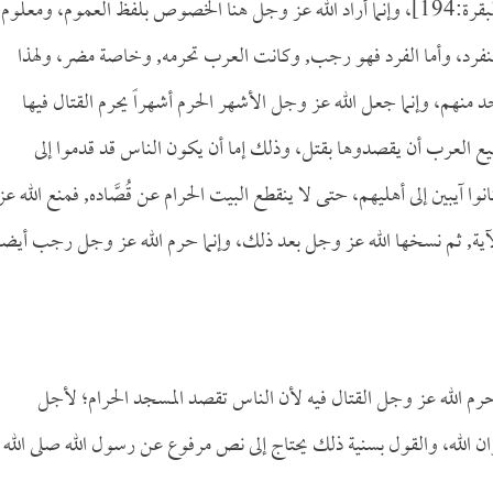
[البقرة:194]، وإنما أراد الله عز وجل هنا الخصوص بلفظ العموم، ومعلوم
د منفرد، وأما الفرد فهو رجب, وكانت العرب تحرمه, وخاصة مضر، ولهذا
نهم، وإنما جعل الله عز وجل الأشهر الحرم أشهراً يحرم القتال فيها
ع العرب أن يقصدوها بقتل، وذلك إما أن يكون الناس قد قدموا إلى
وا آيبين إلى أهليهم، حتى لا ينقطع البيت الحرام عن قُصَّاده, فمنع الله عز
الآية, ثم نسخها الله عز وجل بعد ذلك، وإنما حرم الله عز وجل رجب أيضاً
 الله عز وجل القتال فيه لأن الناس تقصد المسجد الحرام؛ لأجل
 الله، والقول بسنية ذلك يحتاج إلى نص مرفوع عن رسول الله صلى الله