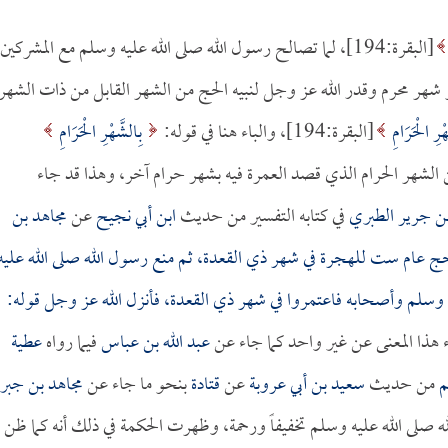
[البقرة:194]، لما تصالح رسول الله صلى الله عليه وسلم مع المشركين
هر محرم وقدر الله عز وجل لنبيه الحج من الشهر القابل من ذات الشهر
ْرِ الْحَرَامِ
[البقرة:194]، والباء هنا في قوله:
بِالشَّهْرِ الْحَرَامِ
بدلاً من الشهر الحرام الذي قصد العمرة فيه بشهر حرام آخر، وهذا قد جاء
بن جرير الطبري
في كتابه التفسير من حديث
ابن أبي نجيح
عن
مجاهد بن
ج عام ست للهجرة في شهر ذي القعدة، ثم منع رسول الله صلى الله عليه
ه وسلم وأصحابه فاعتمروا في شهر ذي القعدة، فأنزل الله عز وجل قوله:
عبد الله بن عباس
فيما رواه
عطية
م
من حديث
سعيد بن أبي عروبة
عن
قتادة
بنحو ما جاء عن
مجاهد بن جبر
الله صلى الله عليه وسلم تخفيفاً ورحمة، وظهرت الحكمة في ذلك أنه كما ظن