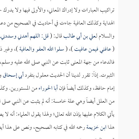
تراكيب العبارات ولا إدراك المعاني، والأولى فيها ولا يدرك
الهداية وكذلك العافية جاءت في أحاديث في الصحيح من دعاء ا
والسلام لـ
علي بن أبي طالب
قال: (
قل: اللهم أهدني وسددني, 
(
عافني فيمن عافيت
)، (
سلوا الله العفو والعافية
)، وغير ذ
فالدعاء من جهة المعنى ثابت عن النبي صلى الله عليه وسلم،
الثبوت. إذاً: تقرر لدينا أن الحديث معلول بتفرد
أبي إسحاق
وك
إمام حافظ، وكذلك أيضاً فإن
أبا الحوراء
من المستورين. وكذلك 
من العلل أيضاً وهي علة خامسة: أنه لم يثبت عن النبي صلى 
يأتي الكلام عليها بإذن الله تعالى؛ ولهذا يقول العلماء: أن
هذا
ابن خزيمة
رحمه الله في كتابه الصحيح، ونص على هذا أي