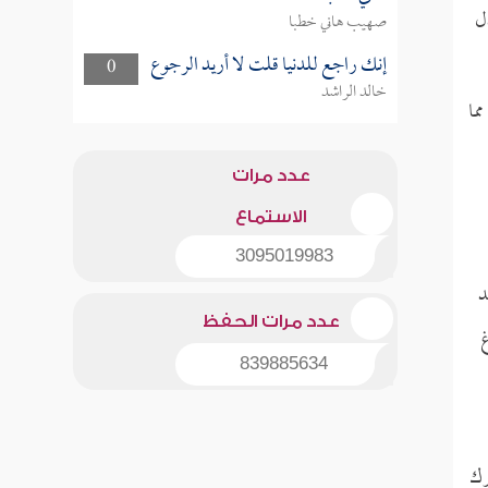
ل
صهيب هاني خطبا
إنك راجع للدنيا قلت لا أريد الرجوع
0
خالد الراشد
مما
عدد مرات
الاستماع
3095019983
د
عدد مرات الحفظ
غ
839885634
رك