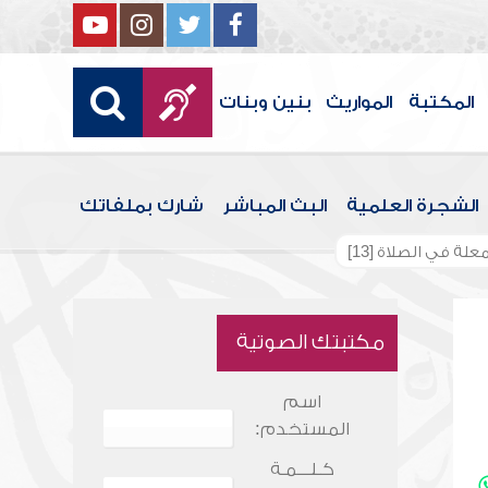
المكتبة
المواريث
بنين وبنات
الشجرة العلمية
البث المباشر
شارك بملفاتك
علة في الصلاة [13]
مكتبتك الصوتية
اسم
المستخدم:
كـلـــمـة