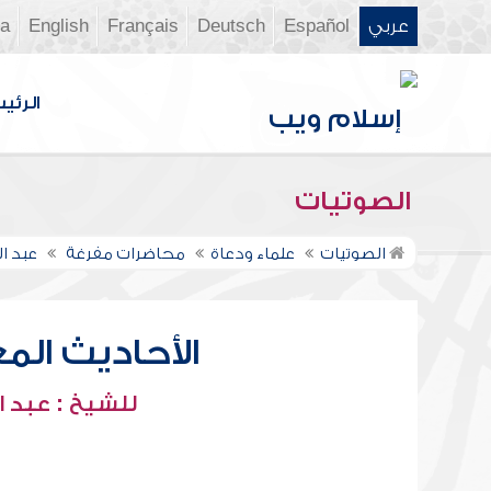
عربي
Español
Deutsch
Français
English
ia
الرئي
الصوتيات
الصوتيات
علماء ودعاة
محاضرات مفرغة
عبد ا
الأحاديث المعل
للشيخ : عبد ا