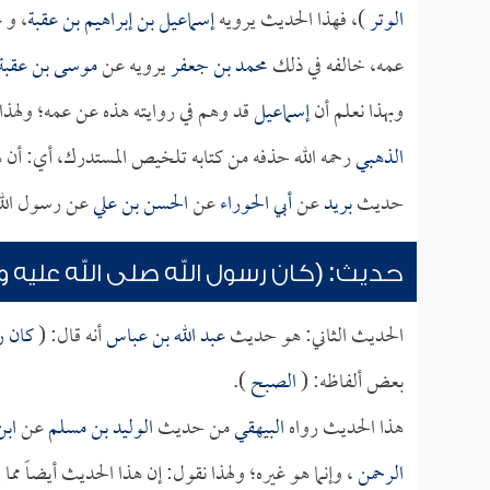
الوتر
)، فهذا الحديث يرويه
إسماعيل بن إبراهيم بن عقبة
، و
ع
عمه، خالفه في ذلك
محمد بن جعفر
يرويه عن
موسى بن عقبة
وبهذا نعلم أن
إسماعيل
قد وهم في روايته هذه عن عمه؛ ولهذا
الذهبي
رحمه الله حذفه من كتابه تلخيص المستدرك، أي: أن 
حديث
بريد
عن
أبي الحوراء
عن
الحسن بن علي
عن رسول الله 
حديث: (كان رسول الله صلى الله عليه و
الحديث الثاني: هو حديث
عبد الله بن عباس
أنه قال: (
كان رس
بعض ألفاظه: (
الصبح
).
هذا الحديث رواه
البيهقي
من حديث
الوليد بن مسلم
عن
اب
الرحمن
، وإنما هو غيره؛ ولهذا نقول: إن هذا الحديث أيضاً م