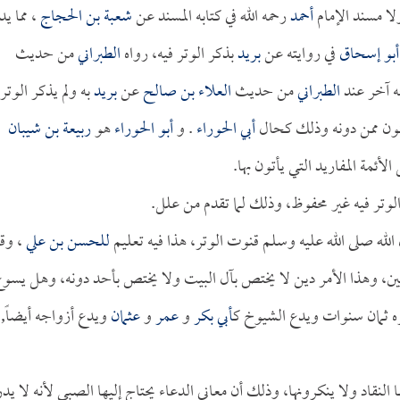
لا مسند الإمام
أحمد
رحمه الله في كتابه المسند عن
شعبة بن الحجاج
، مما يد
أبو إسحاق
في روايته عن
بريد
بذكر الوتر فيه، رواه
الطبراني
من حديث
ه آخر عند
الطبراني
من حديث
العلاء بن صالح
عن
بريد
به ولم يذكر الوتر 
ون ممن دونه وذلك كحال
أبي الحوراء
. و
أبو الحوراء
هو
ربيعة بن شيبان
ئمة المفاريد التي يأتون بها.
وتر فيه غير محفوظ، وذلك لما تقدم من علل.
ل الله صلى الله عليه وسلم قنوت الوتر، هذا فيه تعليم
للحسن بن علي
، وق
ين، وهذا الأمر دين لا يختص بآل البيت ولا يختص بأحد دونه، وهل يسو
ره ثمان سنوات ويدع الشيوخ ك
أبي بكر
و
عمر
و
عثمان
ويدع أزواجه أيضاً,
 النقاد ولا ينكرونها، وذلك أن معاني الدعاء يحتاج إليها الصبي لأنه لا يد