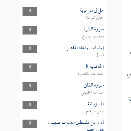
هل لى من توبة
0
حازم شومان
سورة البقرة
0
رمضان الصباغ
إمضاء .. ولدك المقصر
0
(...)
الحاكمية 8
0
محمد عبد المقصود
يه
سورة الفلق
0
عبد الله الخليفي
ة
المسؤولية
0
أيمن صيدح
أذان من فلسطين-بصوت صهيب
0
هاني خطبا