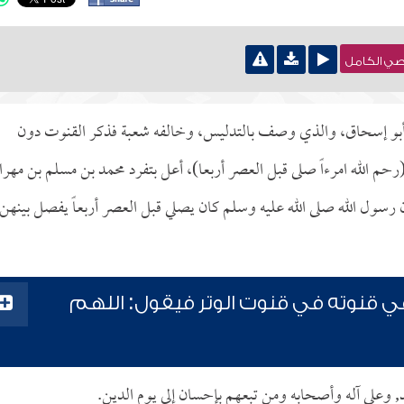
نصي الكامل
ه أبو إسحاق، والذي وصف بالتدليس، وخالفه شعبة فذكر القنوت دون
حم الله امرءاً صلى قبل العصر أربعا)، أعل بتفرد محمد بن مسلم بن مهرا
رسول الله صلى الله عليه وسلم كان يصلي قبل العصر أربعاً يفصل بينهن
في قنوته في قنوت الوتر فيقول: اللهم
د, وعلى آله وأصحابه ومن تبعهم بإحسان إلى يوم الدين.