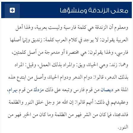
معنى الزندقة ومنشؤها
ومعلوم أن الزندقة هي كلمة فارسية وليست بعربية، ولهذا أهل
العربية يقولون: لا يوجد في كلام العرب كلمة: زنديق وإنما أصلها
فارسي، ولهذا يقولون: هي مختصرة أو مدموجة من أصل كلمتين،
وهما: زند: وهي الحياة، ويق: والمراد بذلك العمل، وقيل: المراد
بذلك الدهر، قالوا: دوام الدهر ودوام الحياة، وأصل من ابتدع هذه
الملة هو
ديصان
من قوم فارس وتبعه على ذلك
مزدك
من قوم
بهرام
،
وعقيدتهم في ذلك: أنهم قالوا: إن الله عز وجل خلق النور والظلمة
فاندمجتا، فما كان من الشر فهو من الظلمة وما كان من الخير فهو من
النور.