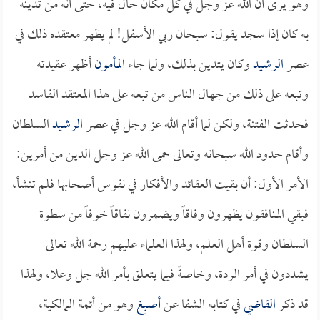
وهو يرى أن الله عز وجل في كل مكان حال فيه، حتى أنه من تدينه
به كان إذا سجد يقول: سبحان ربي الأسفل! لم يظهر معتقده ذلك في
عصر
الرشيد
وكان يتدين بذلك، ولما جاء
المأمون
أظهر عقيدته
وتبعه على ذلك من جهال الناس من تبعه على هذا المعتقد الفاسد
فحدثت الفتنة، ولكن لما أقام الله عز وجل في عصر
الرشيد
السلطان
وأقام حدود الله سبحانه وتعالى حمى الله عز وجل الدين من أمرين:
الأمر الأول: أن بقيت العقائد والأفكار في نفوس أصحابها فلم تنشأ،
فبقي المنافقون يظهرون وفاقاً ويضمرون نفاقاً خوفاً من سطوة
السلطان وقوة أهل العلم، ولهذا العلماء عليهم رحمة الله تعالى
يشددون في أمر الردة، وخاصةً فيما يتعلق بأمر الله جل وعلا، ولهذا
قد ذكر
القاضي
في كتابه الشفا عن
أصبغ
وهو من أئمة المالكية،