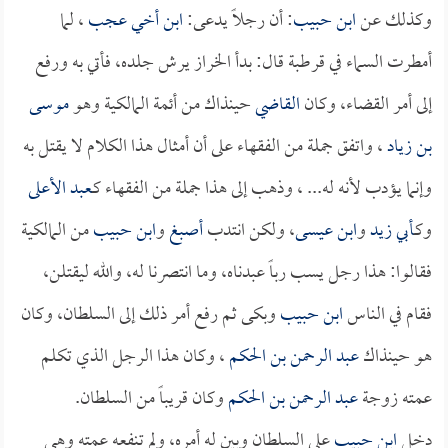
وكذلك عن
ابن حبيب
: أن رجلاً يدعى:
ابن أخي عجب
، لما
أمطرت السماء في قرطبة قال: بدأ الخراز يرش جلده، فأتي به ورفع
إلى أمر القضاء، وكان
القاضي
حينذاك من أئمة المالكية وهو
موسى
بن زياد
، واتفق جملة من الفقهاء على أن أمثال هذا الكلام لا يقتل به
وإنما يؤدب لأنه له... ، وذهب إلى هذا جملة من الفقهاء كـ
عبد الأعلى
وكـ
أبي زيد
و
ابن عيسى
، ولكن انتدب
أصبغ
و
ابن حبيب
من المالكية
فقالوا: هذا رجل يسب رباً عبدناه، وما انتصرنا له، والله ليقتلن،
فقام في الناس
ابن حبيب
وبكى ثم رفع أمر ذلك إلى السلطان، وكان
هو حينذاك
عبد الرحمن بن الحكم
، وكان هذا الرجل الذي تكلم
عمته زوجة
عبد الرحمن بن الحكم
وكان قريباً من السلطان.
دخل
ابن حبيب
على السلطان وبين له أمره، ولم تنفعه عمته وهي