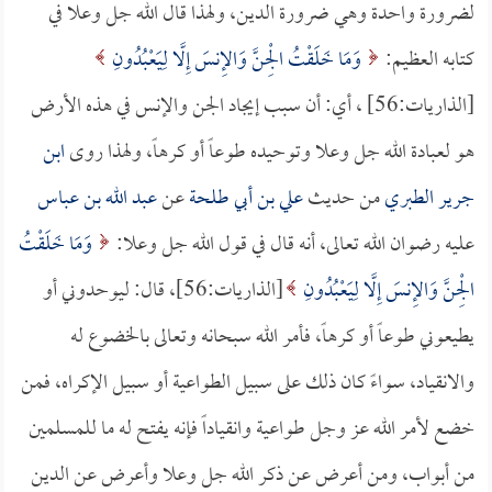
لضرورة واحدة وهي ضرورة الدين، ولهذا قال الله جل وعلا في
كتابه العظيم:
وَمَا خَلَقْتُ الْجِنَّ وَالإِنسَ إِلَّا لِيَعْبُدُونِ
[الذاريات:56] ، أي: أن سبب إيجاد الجن والإنس في هذه الأرض
هو لعبادة الله جل وعلا وتوحيده طوعاً أو كرهاً، ولهذا روى
ابن
جرير الطبري
من حديث
علي بن أبي طلحة
عن
عبد الله بن عباس
عليه رضوان الله تعالى، أنه قال في قول الله جل وعلا:
وَمَا خَلَقْتُ
الْجِنَّ وَالإِنسَ إِلَّا لِيَعْبُدُونِ
[الذاريات:56]، قال: ليوحدوني أو
يطيعوني طوعاً أو كرهاً، فأمر الله سبحانه وتعالى بالخضوع له
والانقياد، سواءً كان ذلك على سبيل الطواعية أو سبيل الإكراه، فمن
خضع لأمر الله عز وجل طواعية وانقياداً فإنه يفتح له ما للمسلمين
من أبواب، ومن أعرض عن ذكر الله جل وعلا وأعرض عن الدين