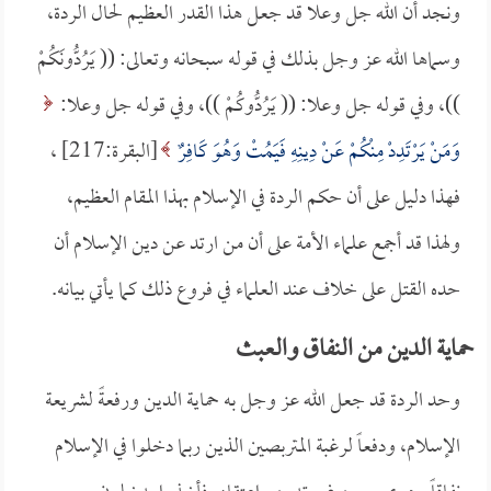
ونجد أن الله جل وعلا قد جعل هذا القدر العظيم لحال الردة،
وسماها الله عز وجل بذلك في قوله سبحانه وتعالى: (( يَرُدُّونَكُمْ
))، وفي قوله جل وعلا: (( يَرُدُّوكُمْ ))، وفي قوله جل وعلا:
وَمَنْ يَرْتَدِدْ مِنْكُمْ عَنْ دِينِهِ فَيَمُتْ وَهُوَ كَافِرٌ
[البقرة:217] ،
فهذا دليل على أن حكم الردة في الإسلام بهذا المقام العظيم،
ولهذا قد أجمع علماء الأمة على أن من ارتد عن دين الإسلام أن
حده القتل على خلاف عند العلماء في فروع ذلك كما يأتي بيانه.
حماية الدين من النفاق والعبث
وحد الردة قد جعل الله عز وجل به حماية الدين ورفعةً لشريعة
الإسلام، ودفعاً لرغبة المتربصين الذين ربما دخلوا في الإسلام