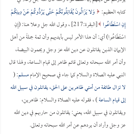
كتابه العظيم:
وَلا يَزَالُونَ يُقَاتِلُونَكُمْ حَتَّى يَرُدُّوكُمْ عَنْ دِينِكُمْ
إِنِ اسْتَطَاعُوا
[البقرة:217] ، وقول الله جل وعلا هنا: (إِنِ
اسْتَطَاعُوا) أي: أن هذا الأمر ليس بأيديهم وأن ثمة جملةً من أهل
الإيمان الذين يقاتلون عن دين الله عز وجل ويحمون البيضة،
وأن أمر الله سبحانه وتعالى قائم ظاهر إلى قيام الساعة، ولهذا قال
النبي عليه الصلاة والسلام كما جاء في صحيح الإمام
مسلم
: (
لا تزال طائفة من أمتي ظاهرين على الحق، يقاتلون في سبيل الله
إلى قيام الساعة
) ، فقوله عليه الصلاة والسلام: ظاهرين،
ويقاتلون في سبيل الله، يعني: يقاتلون من حاربهم في دين الله
عز وجل وأراد أن يردهم عن أمر الله سبحانه وتعالى.