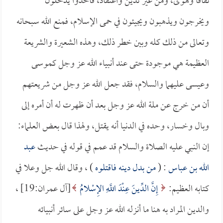
نفاقاً وهوى، ومن غير تدين واعتقاد، فأخذوا يدخلون
ويخرجون ويذهبون ويجيئون في حمى الإسلام، فمنع الله سبحانه
وتعالى من ذلك كله وبين خطر ذلك، وهذه الشعيرة والشريعة
العظيمة هي موجودة حتى عند أنبياء الله عز وجل كموسى
وعيسى عليهما والسلام، فقد جعل الله عز وجل من شريعتهم
أن من خرج عن ملة الله عز وجل بعد أن ظهرت له أن أمره إلى
وبال وخسار، وحده في الدنيا أنه يقتل، ولهذا قال بعض العلماء:
إن النبي عليه الصلاة والسلام قد عمم في قوله في حديث
عبد
الله بن عباس
: (
من بدل دينه فاقتلوه
) ، وقال الله جل وعلا في
كتابه العظيم:
إِنَّ الدِّينَ عِنْدَ اللَّهِ الإِسْلامُ
[آل عمران:19] ،
والدين المراد به هنا ما أنزله الله عز وجل على سائر أنبيائه