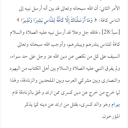
الأمر الثاني: أن الله سبحانه وتعالى قد بين أنه أرسل نبيه إلى
الناس كافة:
وَمَا أَرْسَلْنَاكَ إِلَّا كَافَّةً لِلنَّاسِ بَشِيرًا وَنَذِيرًا
[سبأ:28] ، فالله جل وعلا قد أرسل نبيه عليه الصلاة والسلام
كافةً للناس ينذرهم ويبشرهم، وأوجب الله سبحانه وتعالى
السيف على كل من نكص عن دين الله عز وجل على حد سواء،
ولم يفرق النبي عليه الصلاة والسلام بين أهل الكتاب من اليهود
والنصارى وبين مشركي العرب وبين الملحدين والزنادقة، ولهذا
لما خرج من خرج عن دين كسرى ممن ارتد ولحق بالزنادقة قام
بهرام
وهو والد كسرى، بقتل من ارتد عن دينه كما يذكر
المؤرخون.