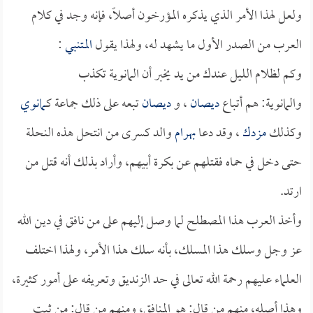
ولعل لهذا الأمر الذي يذكره المؤرخون أصلاً، فإنه وجد في كلام
العرب من الصدر الأول ما يشهد له، ولهذا يقول
المتنبي
:
وكم لظلام الليل عندك من يد يخبر أن المانوية تكذب
والمانوية: هم أتباع
ديصان
، و
ديصان
تبعه على ذلك جماعة كـ
مانوي
وكذلك
مزدك
، وقد دعا
بهرام
والد كسرى من انتحل هذه النحلة
حتى دخل في حماه فقتلهم عن بكرة أبيهم، وأراد بذلك أنه قتل من
ارتد.
وأخذ العرب هذا المصطلح لما وصل إليهم على من نافق في دين الله
عز وجل وسلك هذا المسلك، بأنه سلك هذا الأمر، ولهذا اختلف
العلماء عليهم رحمة الله تعالى في حد الزنديق وتعريفه على أمور كثيرة،
وهذا أصله، منهم من قال: هو المنافق، ومنهم من قال: من ثبت