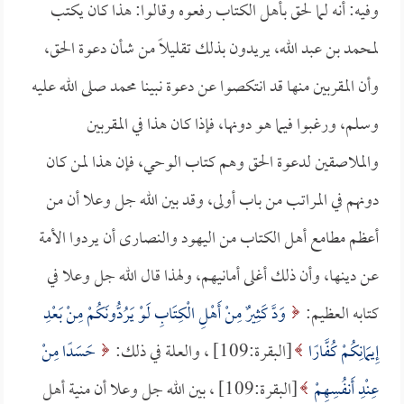
وفيه: أنه لما لحق بأهل الكتاب رفعوه وقالوا: هذا كان يكتب
لمحمد بن عبد الله، يريدون بذلك تقليلاً من شأن دعوة الحق،
وأن المقربين منها قد انتكصوا عن دعوة نبينا محمد صلى الله عليه
وسلم، ورغبوا فيما هو دونها، فإذا كان هذا في المقربين
والملاصقين لدعوة الحق وهم كتاب الوحي، فإن هذا لمن كان
دونهم في المراتب من باب أولى، وقد بين الله جل وعلا أن من
أعظم مطامع أهل الكتاب من اليهود والنصارى أن يردوا الأمة
عن دينها، وأن ذلك أغلى أمانيهم، ولهذا قال الله جل وعلا في
كتابه العظيم:
وَدَّ كَثِيرٌ مِنْ أَهْلِ الْكِتَابِ لَوْ يَرُدُّونَكُمْ مِنْ بَعْدِ
إِيمَانِكُمْ كُفَّارًا
[البقرة:109] ، والعلة في ذلك:
حَسَدًا مِنْ
عِنْدِ أَنفُسِهِمْ
[البقرة:109] ، بين الله جل وعلا أن منية أهل