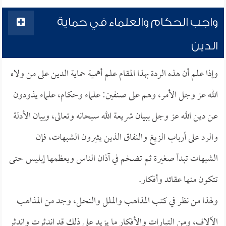
واجب الحكام والعلماء في حماية
الدين
وإذا علم أن هذه الردة بهذا المقام علم أهمية حماية الدين على من ولاه
الله عز وجل الأمر، وهم على صنفين: علماء وحكام، علماء يذودون
عن دين الله عز وجل ببيان شريعة الله سبحانه وتعالى، وبيان الأدلة
والرد على أرباب الزيغ والنفاق الذين يثيرون الشبهات، فإن
الشبهات تبدأ صغيرة ثم تضخم في آذان الناس ويعظمها إبليس حتى
تتكون منها عقائد وأفكار.
ولهذا من نظر في كتب المذاهب والملل والنحل، وجد من المذاهب
الآلاف، ومن التيارات والأفكار ما يزيد على ذلك قد اندثرت واندثر