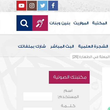
المكتبة
المواريث
بنين وبنات
الشجرة العلمية
البث المباشر
شارك بملفاتك
لمعلة في الطهارة [26]
مكتبتك الصوتية
اسم
المستخدم:
كـلـــمـة