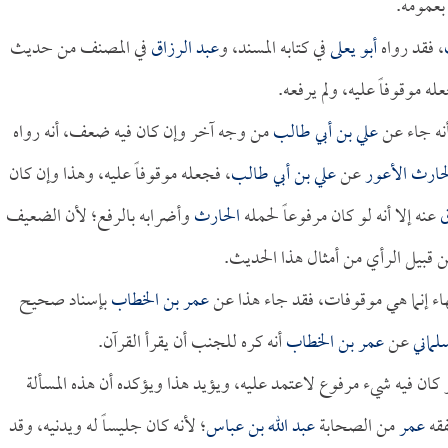
بعمومه.
، فقد رواه
أبو يعلى
في كتابه المسند، و
عبد الرزاق
في المصنف من حديث
له موقوفاً عليه، ولم يرفعه.
نه جاء عن
علي بن أبي طالب
من وجه آخر وإن كان فيه ضعف، أنه رواه
حارث الأعور
عن
علي بن أبي طالب
، فجعله موقوفاً عليه، وهذا وإن كان
ق
عنه إلا أنه لو كان مرفوعاً لحمله
الحارث
وأضرابه بالرفع؛ لأن الضعيف
ن قبيل الرأي من أمثال هذا الحديث.
قهاء إنما هي موقوفات، فقد جاء هذا عن
عمر بن الخطاب
بإسناد صحيح
لماني
عن
عمر بن الخطاب
أنه كره للجنب أن يقرأ القرآن.
و كان فيه شيء مرفوع لاعتمد عليه، ويؤيد هذا ويؤكده أن هذه المسألة
فقه
عمر
من الصحابة
عبد الله بن عباس
؛ لأنه كان جليساً له ويدنيه، وقد