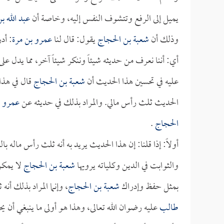
يميل إلى الرفع وتتشوف النفس إليه، وخاصة أن
عبد الله ب
وذلك أن
شعبة بن الحجاج
يقول: قال لنا
عمرو بن مرة
: أد
أي: أننا نعرف من حديثه شيئاً وننكر شيئاً آخر، مما يدل على
عليه في تحسين هذا الحديث أن
شعبة بن الحجاج
قال في هذا
الحديث ثلث رأس مالي. والمراد بذلك في حديثه عن
عمرو ب
الحجاج
.
أولاً: إذا قلنا: إن هذا الحديث يريد به أنه ثلث رأس ماله
والثوابت في الدين وكلياته يرويها
شعبة بن الحجاج
لا يمكن
بمثل حفظ وإدراك
شعبة بن الحجاج
، وإنما المراد بذلك أن
طالب
عليه رضوان الله تعالى، وهذا هو أولى ما ينبغي أن يح