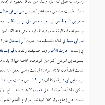
رسول الله صلى الله عليه وسلم من ألفاظ العموم ما يخالفه 
وهذا الحديث جاء من وجه آخر أيضاً عن
علي بن أبي طالب
عامر بن السمط
عن
أبي الغريف
عن
علي بن أبي طالب
، وجع
والصواب فيه الوقف، ويؤيد الموقوف حتى عند الكوفيين أ
ابن أبي شيبة
في كتابه المصنف من حديث
أبي إسحاق
عن
ال
في إسناده
الحارث الأعور
وهو ضعيف، وتفرد به
أبو إسحا
يتشوف إلى المرفوع أكثر من الموقوف، خاصة فيما لا يقال م
كذلك أيضاً فإن الآثار الواردة في ذلك والتي يعمل بها الف
يرويه
ابن أبي شيبة
، وكذلك
ابن المنذر
من حديث
عبيدة الس
ولكن هذا أيضاً موقوف على
عمر
، ولا يثبت فيه الرفع، ول
ليست محل إجماع، ولو كان فيها نص مرفوع فأعلم الناس ب