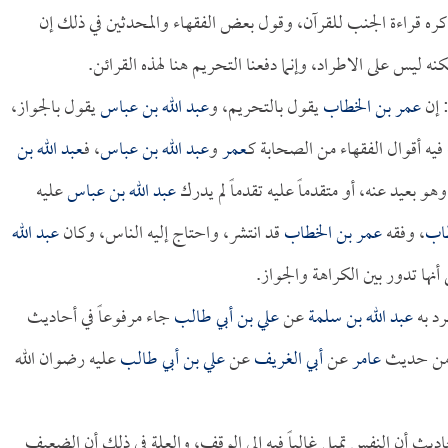
 كره قراءة الجنب للقرآن، وقول بعض الفقهاء والمحدثين في ذلك إن
ه ليس على الاطراد، وإنما دفعنا التحريم هنا لهذه القرائن.
: إن
عمر بن الخطاب
يقول بالتحريم، و
عبد الله بن عباس
يقول بالجواز،
ه أقوال الفقهاء من الصحابة كـ
عمر
و
عبد الله بن عباس
، فـ
عبد الله بن
هو بعيد عنه، أو متقدماً عليه تقدماً لم يدرك
عبد الله بن عباس
عليه
طاب
، وفقه
عمر بن الخطاب
قد انتشر، واحتاج إليه الناس، وكان
عبد الله
أنها تدور بين الكراهة والجواز.
رد به
عبد الله بن سلمة
عن
علي بن أبي طالب
جاء مرفوعاً في أحاديث
 من حديث
عامر
عن
أبي الغريف
عن
علي بن أبي طالب
عليه رضوان الله
ث أن النفس تميل غالباً فيه إلى الوقف، والعلة في ذلك أن الضعيف