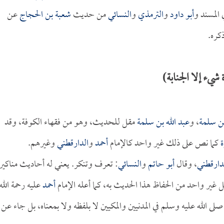
 المسند و
أبو داود
و
الترمذي
و
النسائي
من حديث
شعبة بن الحجاج
عن
كره.
شيء إلا الجنابة)
بن سلمة
، و
عبد الله بن سلمة
مقل للحديث، وهو من فقهاء الكوفة، وقد
كما نص على ذلك غير واحد كالإمام
أحمد
و
الدارقطني
وغيرهم.
دارقطني
، وقال
أبو حاتم
و
النسائي
: تعرف وتنكر. يعني له أحاديث مناكير
ل غير واحد من الحفاظ هذا الحديث به، كما أعله الإمام
أحمد
عليه رحمة الله
ى الله عليه وسلم في المدنيين والمكيين لا بلفظه ولا بمعناه، بل جاء عن