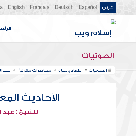
عربي
Español
Deutsch
Français
English
ia
الرئي
الصوتيات
الصوتيات
علماء ودعاة
محاضرات مفرغة
عبد ا
الأحاديث المعل
للشيخ : عبد ا