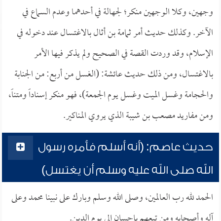
وجهين، وكلا الوجهين منكر؛ لجهالة في أحدهما وعدم السماع في
الآخر. وكذلك حديث أمر ثمامة بن أثال بالاغتسال عند دخوله في
الإسلام، وقد وردت القصة في الصحيح ولم يذكر فيها الأمر
بالاغتسال، ومن ذلك حديث عائشة: (الغسل من أربع: من الجنابة
والحجامة وغسل الميت وغسل يوم الجمعة)، فهو منكر إسناداً ومتناً،
ومن مفاريد مصعب بن شيبة الذي يروي المناكير.
حديث عاصم: (أنه أسلم فأمره رسول
الله صلى الله عليه وسلم أن يغتسل)
الحمد لله رب العالمين، وصلى الله وسلم وبارك على نبينا محمد وعلى
آله وأصحابه ومن تبعهم بإحسان إلى يوم الدين.