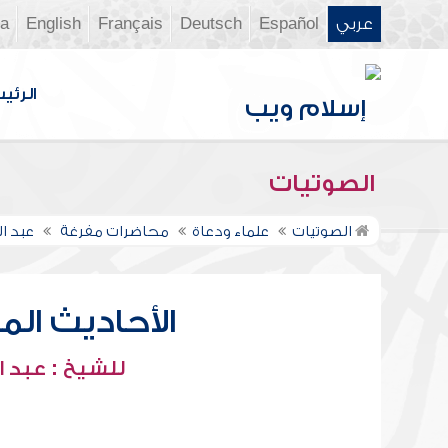
عربي
Español
Deutsch
Français
English
ia
الرئي
الصوتيات
الصوتيات
علماء ودعاة
محاضرات مفرغة
عبد ا
الأحاديث المع
للشيخ : عبد ا