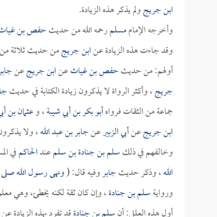
ابن جريج
ولم يذكر هذه الزيادة.
وأخرجه الإمام
مسلم
رحمه الله من حديث
حفص بن غياث
وقد جاءت هذه الزيادة عن
ابن جريج
من حديث ثلاثة من ا
أولهم: من حديث
حفص بن غياث
عن
ابن جريج
عن
جابر
جريج
، وأكثر الرواة لا يذكرون زيادة الكتابة في حديث
جاب
جماعة من الثقات فرواه
أبو بكر بن أبي شيبة
، و
عثمان بن أب
ابن جريج
عن
أبي الزبير
عن
جابر بن عبد الله
، ولا يذكرون ا
وخالفهم في ذلك
سلم بن جنادة بن سلم
عند
الحاكم
في ال
الله
، وذكر حديث
جابر
وفيه قال: (
ونهى رسول الله صلى ا
ورواية
سلم بن جنادة
، وإن كان ثقة لكنه يخطئ، وهي معلو
أول هذه العلل: أن
سلم بن جنادة
قد تفرد بهذه الزيادة عن