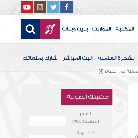
المكتبة
المواريث
بنين وبنات
الشجرة العلمية
البث المباشر
شارك بملفاتك
معلة في الجنائز [4]
مكتبتك الصوتية
اسم
المستخدم:
كـلـــمـة