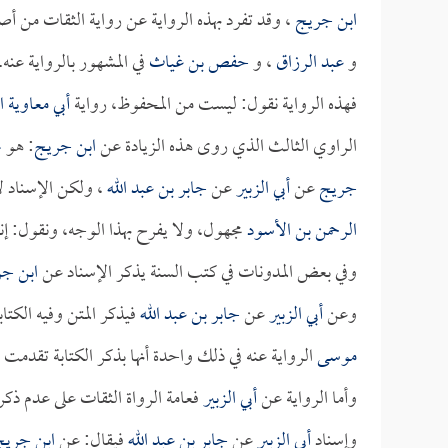
ابن جريج
، وقد تفرد بهذه الرواية عن رواية الثقات من 
و
عبد الرزاق
، و
حفص بن غياث
في المشهور بالرواية عنه.
فهذه الرواية نقول: ليست من المحفوظ، رواية
أبي معاوية 
الراوي الثالث الذي روى هذه الزيادة عن
ابن جريج
: هو
م
جريج
عن
أبي الزبير
عن
جابر بن عبد الله
، ولكن الإسناد ل
الرحمن بن الأسود
مجهول، ولا يفرح بهذا الوجه، ونقول: 
وفي بعض المدونات في كتب السنة يذكر الإسناد عن
ابن ج
وعن
أبي الزبير
عن
جابر بن عبد الله
فيذكر المتن وفيه الكتاب
موسى
الرواية عنه في ذلك واحدة أنها بذكر الكتابة تقدمت ا
وأما الرواية عن
أبي الزبير
فعامة الرواة الثقات على عدم ذكر
وإسناد
أبي الزبير
عن
جابر بن عبد الله
فيقال: عن
ابن جريج