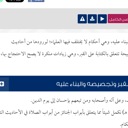
نصي الكامل
اء عليه، وهي أحكام لا يختلف فيها العلماء؛ لورودها من أحاديث
تعلق بالكتابة على القبر، وهي زيادات منكرة لا يصح الاحتجاج بها،
قبر وتجصيصه والبناء عليه
د، وعلى آله وأصحابه ومن تبعهم بإحسان إلى يوم الدين.
ففي هذا الدرس السادس من جمادى الآخرة من عام (1435هـ) نكمل شيئاً مما يتعلق بأبواب الجنائز من أبواب الصلاة في الأحاديث ا
كام.