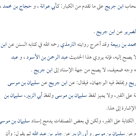
أصحاب
ابن جريج
على ما تقدم من الكبار: كـ
أبي عوانة
، و
حجاج بن محمد
،
الضرير
عن
ابن جريج
.
حمد بن ربيعة
وقد أخرج روايته
الترمذي
رحمه الله في كتابه السنن عن
ابن
ا يصح إليه، فإنه يروي هذا الحديث
عبد الرحمن بن الأسود
، و
عبد
إنه وجه ضعيف، لا يصح من جهة الإسناد إلى
ابن جريج
.
ريج
ويخلط فيه الوجهان، فيقال: عن
ابن جريج
عن
سليمان بن موسى
ة على القبر، ولا يميز لفظ
سليمان بن موسى
ولفظ
أبي الزبير
،
سليمان بن
لإشارة إلى هذا.
 الكتابة على القبر، ولكن في بعض المصنفات يدمج إسناد
سليمان بن موسى
عن
سليمان بن موسى
و
أبي الزبير
عن
جابر بن عبد الله
ثم يقول: وأن