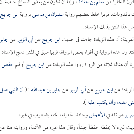
كون النكارة من
سلم بن جنادة
، وإما أن تكون من بعض النساخ خاصة أن
 بالمدونات، فربما خلط بعضهم رواية
سليمان بن موسى
برواية
ابن جريج
 هذا المتن بذلك الإسناد.
 القرينة: أن هذه الزيادة جاءت في حديث
ابن جريج
عن
أبي الزبير
عن
جابر
تتداول هذه الرواية في أفواه بعض الرواة، فربما سبق في المتن دمج الإسناد
ا أن هناك ثلاثة من الرواة رووا هذه الزيادة عن
ابن جريج
أولهم
حفص
لزيادة عن
ابن جريج
عن
أبي الزبير
عن
جابر بن عبد الله
: (
أن النبي صلى
بنى عليه، وأن يكتب عليه
).
ضرير
هو ثقة في
الأعمش
وحافظ لحديثه، لكنه يضطرب في غيره.
يره لا يحفظه حفظاً جيداً، وقال هذا غيره من الأئمة، وروايته هنا عن