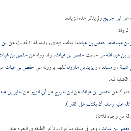
عن
ابن جريج
ولم يذكر هذه الزيادة.
لرواة:
 بن عبد الله
،
حفص بن غياث
اختلف فيه في روايته لهذا الحديث عن
ابن
ر بن عبد الله
من حديث
حفص بن غياث
، وقد رواه عن
حفص بن غياث
ي شيبة
، و
مسدد
، و
يزيد بن هارون
كلهم يروونه عن
حفص بن غياث
عن
لكتابة فيه.
مستدرك عن
حفص بن غياث
عن
ابن جريج
عن
أبي الزبير
عن
جابر بن عبد
لله عليه وسلم أن يكتب على القبر
).
لة من وجوه ثلاثة:
حفص بن غياث
، وهو في طبقة متأخرة، وتأخر الطبقة في التفرد عند