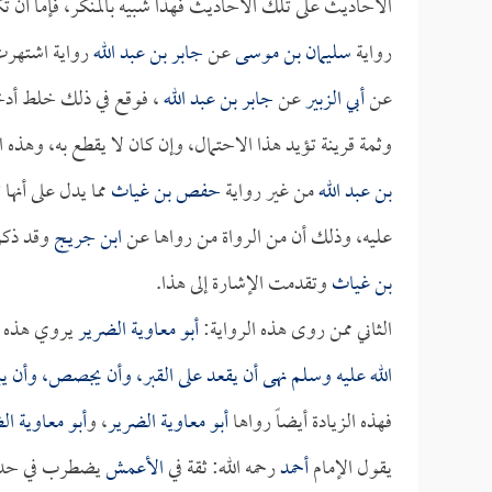
الأحاديث على تلك الأحاديث فهذا شبيه بالمنكر، فإما أن ت
رواية
سليمان بن موسى
عن
جابر بن عبد الله
رواية اشتهرت
عن
أبي الزبير
عن
جابر بن عبد الله
، فوقع في ذلك خلط أدخل
وثمة قرينة تؤيد هذا الاحتمال، وإن كان لا يقطع به، وهذه
بن عبد الله
من غير رواية
حفص بن غياث
مما يدل على أنها 
عليه، وذلك أن من الرواة من رواها عن
ابن جريج
وقد ذكرن
بن غياث
وتقدمت الإشارة إلى هذا.
الثاني ممن روى هذه الرواية:
أبو معاوية الضرير
يروي هذه ا
الله عليه وسلم نهى أن يقعد على القبر، وأن يجصص، وأن ي
فهذه الزيادة أيضاً رواها
أبو معاوية الضرير
، و
أبو معاوية ال
يقول الإمام
أحمد
رحمه الله: ثقة في
الأعمش
يضطرب في حديث غ