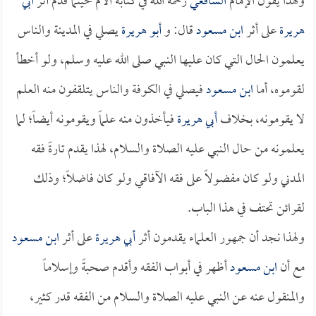
ولهذا يقول الإمام
الشافعي
رحمه الله في كتابه الأم حينما قدم أثر
أبي
هريرة
على أثر
ابن مسعود
قال: و
أبو هريرة
يصلي في المدينة والناس
يعلمون الحال التي كان عليها النبي صلى الله عليه وسلم، ولو أخطأ
لقوموه، أما
ابن مسعود
فيصلي في الكوفة والناس يتلقفون منه العلم
لا يقومونه، بخلاف
أبي هريرة
فيأخذون منه علماً ويقومونه أيضاً؛ لما
يعلمونه من حال النبي عليه الصلاة والسلام، لهذا يقدم تارةً فقه
المدني ولو كان مفضولاً على فقه الآفاقي ولو كان فاضلاً؛ وذلك
لقرائن تحتف في هذا الباب.
ولهذا نجد أن جمهور العلماء يقدمون أثر
أبي هريرة
على أثر
ابن مسعود
مع أن
ابن مسعود
أظهر في أبواب الفقه وأقدم صحبةً وإسلاماً
والمنقول عنه عن النبي عليه الصلاة والسلام من الفقه قدر كثير،