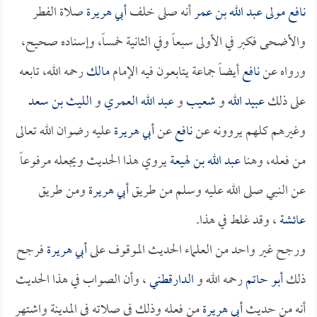
نافع مولى عبد الله بن عمر
أنه صلى خلف
أبي هريرة
صلاة الفطر
والأضحى فكبر في الأولى سبعاً وفي الثانية خمساً، وإسناده صحيح،
ورواه عن
نافع
أيضاً جماعة يتابعون فيه الإمام
مالك
رحمه الله، تابعه
على ذلك
عبيد الله
و
شعيب
و
عبد الله العمري
و
الليث بن سعد
وغيرهم كلهم يروونه عن
نافع
عن
أبي هريرة
عليه رضوان الله تعالى
من فعله، وهنا
عبد الله بن لهيعة
يروي هذا الحديث ويجعله مرفوعاً
عن النبي صلى الله عليه وسلم من طريق
أبي هريرة
ومن طريق
عائشة
، وقد غلط في هذا.
ورجح غير واحد من العلماء الحديث الموقوف على
أبي هريرة
فرجح
ذلك
أبو حاتم
رحمه الله و
الدارقطني
، وأن الصواب في هذا الحديث
أنه من حديث
أبي هريرة
من فعله وذلك في صلاته في المدينة واشتهر