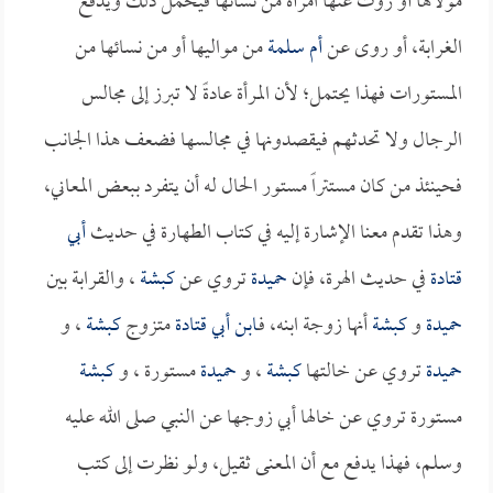
مولاها أو روت عنها امرأة من نسائها فيحمل ذلك ويدفع
الغرابة، أو روى عن
أم سلمة
من مواليها أو من نسائها من
المستورات فهذا يحتمل؛ لأن المرأة عادةً لا تبرز إلى مجالس
الرجال ولا تحدثهم فيقصدونها في مجالسها فضعف هذا الجانب
فحينئذ من كان مستتراً مستور الحال له أن يتفرد ببعض المعاني،
وهذا تقدم معنا الإشارة إليه في كتاب الطهارة في حديث
أبي
قتادة
في حديث الهرة، فإن
حميدة
تروي عن
كبشة
، والقرابة بين
حميدة
و
كبشة
أنها زوجة ابنه، فـ
ابن أبي قتادة
متزوج
كبشة
، و
حميدة
تروي عن خالتها
كبشة
، و
حميدة
مستورة ، و
كبشة
مستورة تروي عن خالها أبي زوجها عن النبي صلى الله عليه
وسلم، فهذا يدفع مع أن المعنى ثقيل، ولو نظرت إلى كتب