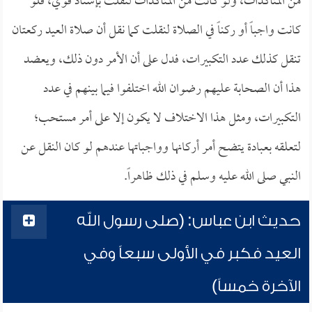
من المتأكدات، ولو كانت من المتأكدات لنقلت بإسناد قوي، فلو
كانت واجباً أو ركناً في الصلاة لنقلت كما نقل أن صلاة العيد ركعتان
تنقل كذلك عدد التكبيرات، فدل على أن الأمر دون ذلك، ويعضد
هذا أن الصحابة عليهم رضوان الله اختلفوا فيما بينهم في عدد
التكبيرات، ومثل هذا الاختلاف لا يكون إلا على أمر مستحب؛
لتعلقه بعبادة يتضح أمر أركانها وواجباتها عندهم لو كان النقل عن
النبي صلى الله عليه وسلم في ذلك ظاهراً.
حديث ابن عباس: (صلى رسول الله
العيد فكبر في الأولى سبعاً وفي
الآخرة خمساً)