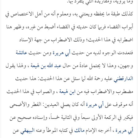
وما يرويه، ومفاريده التي يتفرد بها.
كذلك طبقة ما يحفظه ويعتني به، ومعلوم أنه من أهل الاختصاص في
أبواب القضاء فربما كان حديثه في القضاء أضبط من غيره، وظهر هنا
اضطرابه في هذا الحديث؛ وذلك الاضطراب من جهة الإسناد
فتعددت الوجوه لديه من حديث
أبي هريرة
ومن حديث
عائشة
وجهين، وهذا لا يحتمل عادةً من حال
عبد الله بن لهيعة
، ولهذا يقول
الدارقطني
عليه رحمة الله لما سئل عن هذا الحديث: هذا حديث
مضطرب والاضطراب فيه من
ابن لهيعة
، والصواب في هذا الحديث
أنه موقوف على
أبي هريرة
أنه كان يصلي العيدين: الفطر والأضحى
فيكبر في الركعة الأولى سبعاً وفي الثانية خمساً، وإسناده صحيح عن
أبي هريرة
، أخرجه الإمام
مالك
في كتابه الموطأ وعنه
البيهقي
عن