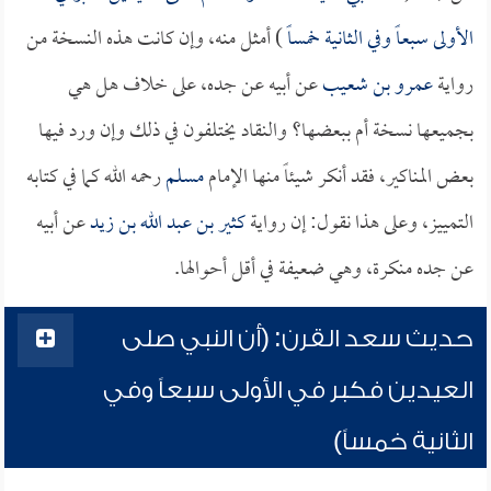
الأولى سبعاً وفي الثانية خمساً
) أمثل منه، وإن كانت هذه النسخة من
رواية
عمرو بن شعيب
عن أبيه عن جده، على خلاف هل هي
بجميعها نسخة أم ببعضها؟ والنقاد يختلفون في ذلك وإن ورد فيها
بعض المناكير، فقد أنكر شيئاً منها الإمام
مسلم
رحمه الله كما في كتابه
التمييز، وعلى هذا نقول: إن رواية
كثير بن عبد الله بن زيد
عن أبيه
عن جده منكرة، وهي ضعيفة في أقل أحوالها.
حديث سعد القرن: (أن النبي صلى
العيدين فكبر في الأولى سبعاً وفي
الثانية خمساً)