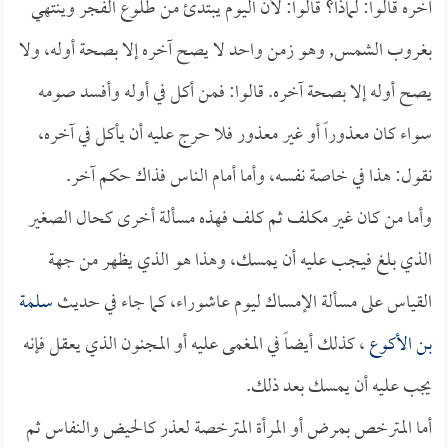
آخره قالوا: لماذا؟ قالوا: لأن اليوم يبتدئ من طلوع الفجر وينتهي
بغروب الشمس, وهو زمن واحد لا يصح آخره إلا بصحة أوله، ولا
يصح أوله إلا بصحة آخره. قالوا: فمن أكل في أوله وأفسد صومه
سواء كان معذوراً أو غير معذور فلا حرج عليه أن يأكل في آخره،
نقول: هذا في خاصة نفسه، وأما أمام الناس فذاك حكم آخر.
وأما من كان غير مكلف ثم كلف فهذه مسألة أخرى كحال الصغير
الذي بلغ فيجب عليه أن يمسك، وهذا هو الذي يظهر من جهة
القياس على مسألة الإمساك ليوم عاشوراء، كما جاء في حديث
سلمة
بن الأكوع
، كذلك أيضاً في المغمى عليه أو المجنون الذي يعقل فإنه
يجب عليه أن يمسك بعد ذلك.
أما المترخص بمرض أو المرأة المترخصة لعذر كالحيض والنفاس ثم