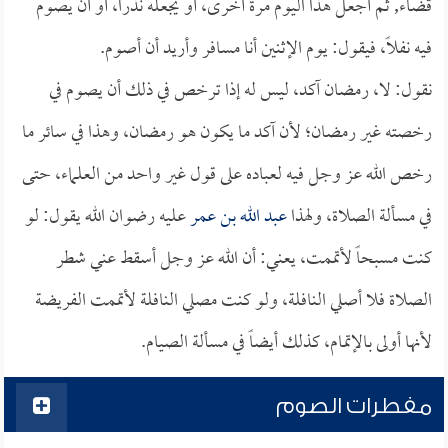
قضاء, ثم أجعل هذا اليوم مرة أخرى، أو يجعله نذراً، أو أن يصوم
فيه نفلاً، فيقول: يوم الإثنين أنا مسافر وأريد أن أصوم.
نقول: لا، رمضان آكد، ليس له إذا ترخص في ذلك أن يصوم في
رخصته غير رمضان؛ لأن آكد ما يكون هو رمضان، وهذا في سائر ما
رخص الله عز وجل فيه لعباده على قول غير واحد من العلماء، حتى
في مسألة الصلاة، ولهذا
عبد الله بن عمر
عليه رضوان الله يقول: لو
كنت مسبحاً لأتممت، يعني: أن الله عز وجل أسقط عني شطر
الصلاة فلا أصلي النافلة، ولو كنت مصلي النافلة لأتممت الفريضة
لأنها أولى بالإتمام، كذلك أيضاً في مسألة الصيام.
مفطرات الصوم