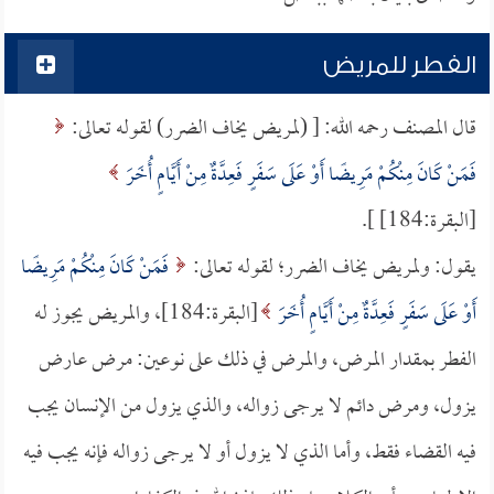
الفطر للمريض
قال المصنف رحمه الله: [ (لمريض يخاف الضرر) لقوله تعالى:
فَمَنْ كَانَ مِنْكُمْ مَرِيضًا أَوْ عَلَى سَفَرٍ فَعِدَّةٌ مِنْ أَيَّامٍ أُخَرَ
[البقرة:184] ].
يقول: ولمريض يخاف الضرر؛ لقوله تعالى:
فَمَنْ كَانَ مِنْكُمْ مَرِيضًا
أَوْ عَلَى سَفَرٍ فَعِدَّةٌ مِنْ أَيَّامٍ أُخَرَ
[البقرة:184]، والمريض يجوز له
الفطر بمقدار المرض، والمرض في ذلك على نوعين: مرض عارض
يزول، ومرض دائم لا يرجى زواله، والذي يزول من الإنسان يجب
فيه القضاء فقط، وأما الذي لا يزول أو لا يرجى زواله فإنه يجب فيه