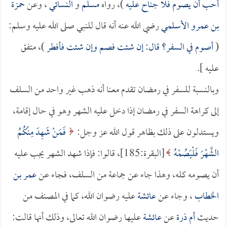
أحب أن يصوم فلا جناح عليه
)، رواه
مسلم
و
النسائي
، وعن
حمزة
بن عمرو الأسلمي
رضي الله عنه أنه قال للنبي صلى الله عليه وسلم:
(
أصوم في السفر؟ قال: إن شئت فصم وإن شئت فأفطر
)، متفق
عليه ].
وبالنسبة للسفر في رمضان تقدم معنا أنه ذهب غير واحد من السلف
إلى كراهة السفر في رمضان إذا دخل عليه الشهر وهو في حال إقامة،
ويستدلون على ذلك بظاهر قول الله عز وجل:
فَمَنْ شَهِدَ مِنْكُمُ
الشَّهْرَ فَلْيَصُمْهُ
[البقرة:185]، قالوا: فإذا شهد الشهر يجب عليه
أن يصومه كله، وهذا جاء عن جماعة من السلف، فجاء عن
عمر بن
الخطاب
، وجاء عن
عائشة
عليه رضوان الله، كما في المصنف من
حديث
أم ذرة
عن
عائشة
عليها رضوان الله تعالى، وذلك أنها قالت: