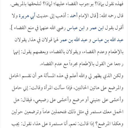
فهذه نقول بماذا؟ بوجوب القضاء عليها؛ لماذا؟ لنلحقها بالمريض.
قال رحمه الله: [قال الإمام
أحمد
: أذهب إلى حديث
أبي هريرة
ولا
أقول بقول
ابن عمر
و
ابن عباس
رضي الله عنهما في منع القضاء ].
عبد الله بن عباس
و
عبد الله بن عمر
لهما قولان في هذا, يقولان
بالإطعام وعدم القضاء، ويقولان بالقضاء، وبعضهم يقول: إنهما
رجعا عن القول بالإطعام مجرداً مع عدم القضاء.
ولكن الذي يظهر لي والله أعلم في هذه المسألة هو أن نقسم الحامل
والمرضع على هاتين الحالتين، فإذا سألت المرأة وقالت: إني حامل
وأخشى على جنيني أو مرضع وأخشى على رضيعي، فيقال: هل
الحمل معك مستمر في مثل ذلك فتحملين عاماً وترضعين حولين
وهكذا المرضع؟ إذا قالت: نعم, أنا مستمرة على هذا، نقول: يجب