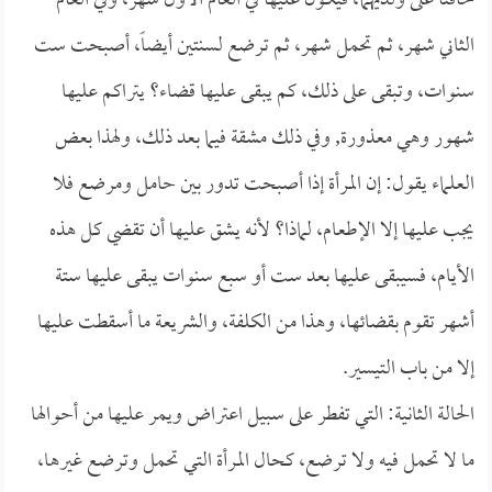
خافتا على ولديهما، فيكون عليها في العام الأول شهر، وفي العام
الثاني شهر، ثم تحمل شهر، ثم ترضع لسنتين أيضاً، أصبحت ست
سنوات، وتبقى على ذلك، كم يبقى عليها قضاء؟ يتراكم عليها
شهور وهي معذورة, وفي ذلك مشقة فيما بعد ذلك، ولهذا بعض
العلماء يقول: إن المرأة إذا أصبحت تدور بين حامل ومرضع فلا
يجب عليها إلا الإطعام، لماذا؟ لأنه يشق عليها أن تقضي كل هذه
الأيام، فسيبقى عليها بعد ست أو سبع سنوات يبقى عليها ستة
أشهر تقوم بقضائها، وهذا من الكلفة، والشريعة ما أسقطت عليها
إلا من باب التيسير.
الحالة الثانية: التي تفطر على سبيل اعتراض ويمر عليها من أحوالها
ما لا تحمل فيه ولا ترضع، كحال المرأة التي تحمل وترضع غيرها،