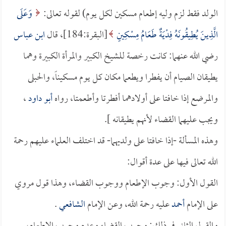
الولد فقط لزم وليه إطعام مسكين لكل يوم) لقوله تعالى:
وَعَلَى
الَّذِينَ يُطِيقُونَهُ فِدْيَةٌ طَعَامُ مِسْكِينٍ
[البقرة:184]، قال
ابن عباس
رضي الله عنهما: كانت رخصة للشيخ الكبير والمرأة الكبيرة وهما
يطيقان الصيام أن يفطرا ويطعما مكان كل يوم مسكيناً، والحبلى
والمرضع إذا خافتا على أولادهما أفطرتا وأطعمتا، رواه
أبو داود
،
ويجب عليهما القضاء لأنهم يطيقانه ].
وهذه المسألة -إذا خافتا على ولديهما- قد اختلف العلماء عليهم رحمة
الله تعالى فيها على عدة أقوال:
القول الأول: وجوب الإطعام ووجوب القضاء، وهذا قول مروي
على الإمام
أحمد
عليه رحمة الله، وعن الإمام
الشافعي
.