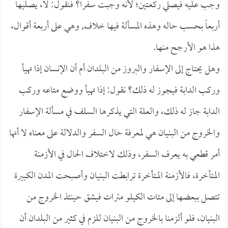
وجب عليه فيصلي ركعتين؛ لأنه وجبت سفراً؟ فنقول: لا، يصليها
أربعاً بحسب حاله وهذه المسألة فيها خلاف, وهي على أربعة أقوال،
هذا هو الأرجح منها.
وهل يحتاج إلى الإسفار والبروز من البلدان أم أن الإنسان إذا تهيأ
وركب الدابة فيجوز له ذلك؟ نقول: إذا تهيأ ووضع متاعه وركب
الدابة جاز له ذلك، والعلة التي يذكرها السلف في مسألة الإسفار
والخروج من البنيان هي لمعرفة حال السفر والدلالة على معناه لا أنها
أمر قطعي به يعرف السفر، وذلك لاختلاف الحال في الأزمنة
المتأخرة، فالأزمنة المـتأخرة ترابطت البنيان وأصبحت المدن الكبيرة
تتصل ببعضها إلى مئات الكيلو مترات فيشق حينئذ الخروج من
البنيان، فلو ألزمنا بالخروج من البنيان للزم في كثير من البلدان أن