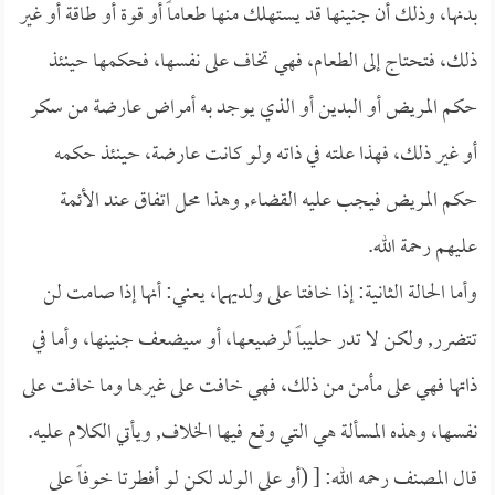
بدنها، وذلك أن جنينها قد يستهلك منها طعاماً أو قوة أو طاقة أو غير
ذلك، فتحتاج إلى الطعام، فهي تخاف على نفسها، فحكمها حينئذ
حكم المريض أو البدين أو الذي يوجد به أمراض عارضة من سكر
أو غير ذلك، فهذا علته في ذاته ولو كانت عارضة، حينئذ حكمه
حكم المريض فيجب عليه القضاء, وهذا محل اتفاق عند الأئمة
عليهم رحمة الله.
وأما الحالة الثانية: إذا خافتا على ولديهما، يعني: أنها إذا صامت لن
تتضرر, ولكن لا تدر حليباً لرضيعها، أو سيضعف جنينها، وأما في
ذاتها فهي على مأمن من ذلك، فهي خافت على غيرها وما خافت على
نفسها، وهذه المسألة هي التي وقع فيها الخلاف, ويأتي الكلام عليه.
قال المصنف رحمه الله: [ (أو على الولد لكن لو أفطرتا خوفاً على