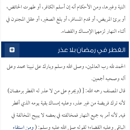
النية وغيرها، ومن الأحكام أنه إن أسلم الكافر، أو طهرت الحائض،
أو برئ المريض، أو قدم المسافر، أو بلغ الصغير، أو عقل المجنون في
أثناء النهار لزمهما الإمساك والقضاء.
الفطر في رمضان بلا عذر
الحمد لله رب العالمين، وصلى الله وسلم وبارك على نبينا محمد وعلى
آله وصحبه أجمعين.
قال المصنف رحمه الله: [ (ويحرم على من لا عذر له الفطر برمضان)
لأنه ترك فريضة من غير عذر، وعليه إمساك بقية يومه الذي أفطر
فيه, لأنه أمر به جميع النهار فمخالفته في بعضه لا يبيح المخالفة في
الباقي وعليه القضاء؛ لقوله صلى الله عليه وسلم: (
ومن استقاء