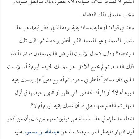
الشهر لا لصحة سلامة صيامه؛ لأنه بفطره ذلك قد أبطل صومه,
ويجب عليه في ذلك القضاء.
وهنا في قوله: (وعليه إمساك بقية يومه الذي أفطر فيه)، هل هذا
يشمل المتعمد وغير المتعمد الذي أفطر برخصة ثم زالت تلك
الرخصة؟ وذلك كحال الإنسان المريض الذي يتناول دواء, فأخذ
ذلك الدواء, ثم لم يحتج للأكل, هل يمسك لحرمة اليوم؟ أو الإنسان
الذي كان مسافراً فأفطر في سفره, ثم أصبح مقيماً هل يمسك بقية
اليوم أم لا؟ أو المرأة الحائض التي ظهر أو انتهى حيضها في أول
النهار ثم انقطع عنها، هل لها أن تمسك بقية اليوم أم لا؟
اختلف العلماء في هذه المسألة على قولين: منهم من قال بأن من أفطر
أول النهار فليفطر آخره، وهذا جاء عن
عبد الله بن مسعود
عليه