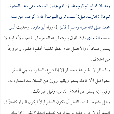
رمضان فدفع ثم قرب غداؤه فلم يجاوز البيوت حتى دعا بالسفرة,
ثم قال: اقترب. قيل: ألست ترى البيوت؟ قال: أترغب عن سنة
محمد صلى الله عليه وسلم؟ فأكل
)، رواه
أبو داود
، وحديث
أنس
حسنه
الترمذي
، فإذا فارق بيوت قريته العامرة لما تقدم، ولأنه قبله لا
يسمى مسافراً، والأفضل عدم الفطر تغليباً لحكم الحضر, وخروجاً
من الخلاف.
والمسافر لا يطلق عليه مسافر إلا إذا شرع بالسفر، وسمي السفر
سفراً قيل لأن فاعله يسفر ويظهر ويبرز من البنيان بعد استتاره به،
وقيل: إنه يسفر عن أخلاق الناس، وقيل غير ذلك.
وهل يشترط للبدء بالفطر أن يكون السفر ليلاً فيكون النهار كاملاً في
السفر أم لا حرج عليه لو سافر من نصف النهار؟ نقول: إذا سافر