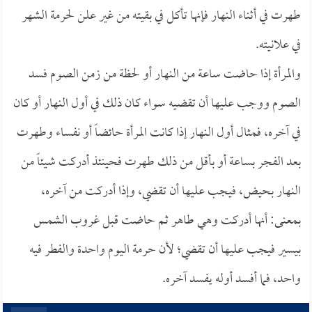
طهرت في أثناء النهار فإنها تأكل في بقيته من غير علن لحرمة الشهر
في علانيته.
والمرأة إذا حاضت ساعة من النهار أو لحظة من زمن الصوم فسد
الصوم ووجب عليها أن تقضيه سواء كان ذلك في أول النهار أو كان
في آخره، فمثال أول النهار إذا كانت المرأة حائضاً أو نفساء وطهرت
بعد الفجر بساعة أو بأقل من ذلك طهرت فحينئذ أدركت شيئاً من
النهار بحيض، فيجب عليها أن تقضي، وإذا أدركت من آخره،
بمعنى: أنها أدركت وهي طاهر ثم حاضت قبل غروب الشمس
بيسير فيجب عليها أن تقضي؛ لأن حرمة اليوم واحدة والفطر فيه
واحد، فما أفسد أوله يفسد آخره.