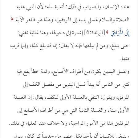
عنده الإنسان، والصواب في ذلك: أنه يغسله؛ لأن النبي عليه
الصلاة والسلام غسل يديه إلى المرفقين، وهذا هو ظاهر الآية
إِلَى الْمَرَافِقِ
[المائدة:6] إشارة إلى دخولها، وهنا غائية تغني:
حتى يبلغ، ومن لم يبلغها فإنه لا يقال: إنه قد بلغ كذا، وإنما قرب
منها.
وغسل اليدين يكون من أطراف الأصابع، وثمة خطأ يقع فيه
كثير من الناس أنه يبدأ غسل اليدين من مفصل الكف إلى
المرفق، ويقول: اكتفي بالغسلة الأولى للكف، يقال: إن الغسلة
الأولى سنة، والغسلة الثانية التي هي من أطراف الأصابع إلى
المرفقين هذا من الأمور الواجبة، ولا خلاف عند العلماء في ذلك.
وينبغي للإنسان أن يأخذ لكل عضو ماء جديداً كما كان رسول