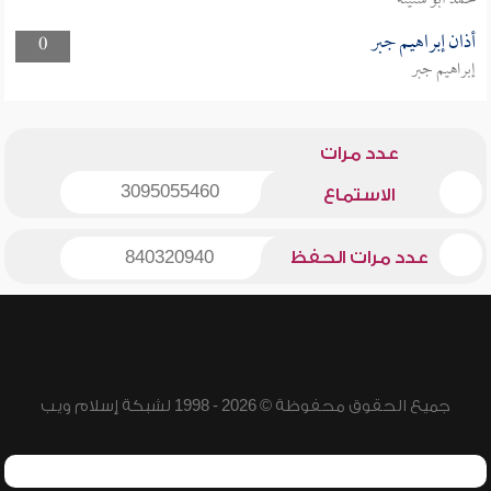
محمد أبو سنينة
أذان إبراهيم جبر
0
إبراهيم جبر
عدد مرات
3095055460
الاستماع
عدد مرات الحفظ
840320940
جميع الحقوق محفوظة © 2026 - 1998 لشبكة إسلام ويب