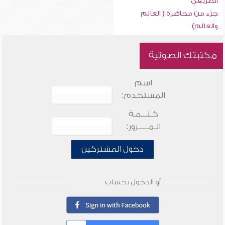
الطريفي
جزء من محاضرة ( العالِم
والعالَم)
مكتبتك الصوتية
اسم
المستخدم:
كـلـــمـة
الـمـــــرور:
دخول المشتركين
أو الدخول بحساب