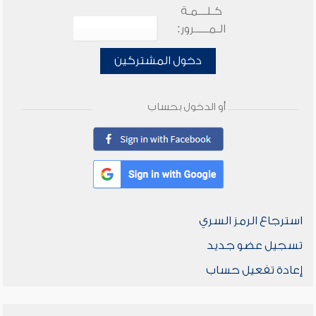
كـلـــمـة
الـمـــــرور:
دخول المشتركين
أو الدخول بحساب
استرجاع الرمز السري
تسجيل عضو جديد
إعادة تفعيل حساب