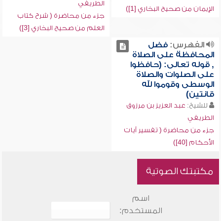
الطريفي
الإيمان من صحيح البخاري [1])
جزء من محاضرة ( شرح كتاب
العلم من صحيح البخاري [3])
الفهرس:
فضل
المحافظة على الصلاة
, قوله تعالى: (حافظوا
على الصلوات والصلاة
الوسطى وقوموا لله
قانتين)
للشيخ:
عبد العزيز بن مرزوق
الطريفي
جزء من محاضرة ( تفسير آيات
الأحكام [40])
مكتبتك الصوتية
اسم
المستخدم: