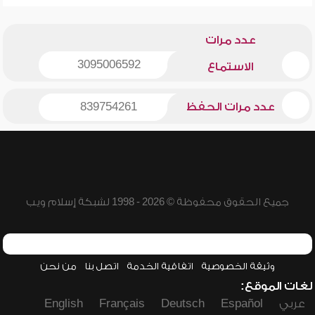
عدد مرات
3095006592
الاستماع
عدد مرات الحفظ
839754261
جميع الحقوق محفوظة © 2026 - 1998 لشبكة إسلام ويب
وثيقة الخصوصية
اتفاقية الخدمة
اتصل بنا
من نحن
لغات الموقع:
عربي
Español
Deutsch
Français
English