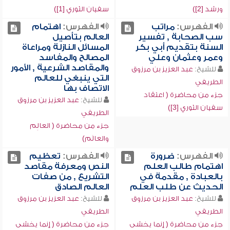
ورشد [2])
سفيان الثوري [1])
الفهرس:
مراتب
الفهرس:
اهتمام
سب الصحابة , تفسير
العالم بتأصيل
السنة بتقديم أبي بكر
المسائل النازلة ومراعاة
وعمر وعثمان وعلي
المصالح والمفاسد
والمقاصد الشرعية , الأمور
للشيخ:
عبد العزيز بن مرزوق
التي ينبغي للعالم
الطريفي
الاتصاف بها
جزء من محاضرة ( اعتقاد
للشيخ:
عبد العزيز بن مرزوق
سفيان الثوري [3])
الطريفي
جزء من محاضرة ( العالِم
والعالَم)
الفهرس:
ضرورة
الفهرس:
تعظيم
اهتمام طالب العلم
النص ومعرفة مقاصد
بالعبادة , مقدمة في
التشريع , من صفات
الحديث عن طلب العلم
العالم الصادق
للشيخ:
عبد العزيز بن مرزوق
للشيخ:
عبد العزيز بن مرزوق
الطريفي
الطريفي
جزء من محاضرة ( إنما يخشى
جزء من محاضرة ( إنما يخشى