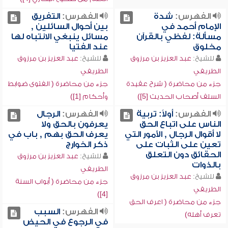
الفهرس:
شدة
الفهرس:
التفريق
الإمام أحمد في
بين أحوال السائلين ,
مسألة: لفظي بالقرآن
مسائل ينبغي الانتباه لها
مخلوق
عند الفتيا
للشيخ:
عبد العزيز بن مرزوق
للشيخ:
عبد العزيز بن مرزوق
الطريفي
الطريفي
جزء من محاضرة ( شرح عقيدة
جزء من محاضرة ( الفتوى ضوابط
السلف أصحاب الحديث [5])
وأحكام [1])
الفهرس:
أولاً: تربية
الفهرس:
الرجال
الناس على اتباع الحق
يعرفون بالحق ولا
لا أقوال الرجال , الأمور التي
يعرف الحق بهم , باب في
تعين على الثبات على
ذكر الخوارج
الحقائق دون التعلق
للشيخ:
عبد العزيز بن مرزوق
بالذوات
الطريفي
للشيخ:
عبد العزيز بن مرزوق
جزء من محاضرة ( أبواب السنة
الطريفي
[4])
جزء من محاضرة ( اعرف الحق
الفهرس:
السبب
تعرف أهله)
في الرجوع في الحيض