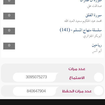
سورة آل عمران
0
صداقت علي
سورة الفلق
0
محمد عبد الحكيم سعيد العبد الله
سلسلة منهاج المسلم - (141)
0
أبوبكر الجزائري
رياحين
0
أبو أنس
عدد مرات
3095075273
الاستماع
عدد مرات الحفظ
840647904