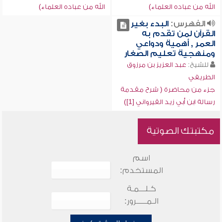
الله من عباده العلماء)
الله من عباده العلماء)
الفهرس:
البدء بغير
القرآن لمن تقدم به
العمر , أهمية ودواعي
ومنهجية تعليم الصغار
للشيخ:
عبد العزيز بن مرزوق
الطريفي
جزء من محاضرة ( شرح مقدمة
رسالة ابن أبي زيد القيرواني [1])
مكتبتك الصوتية
اسم
المستخدم:
كـلـــمـة
الـمـــــرور: