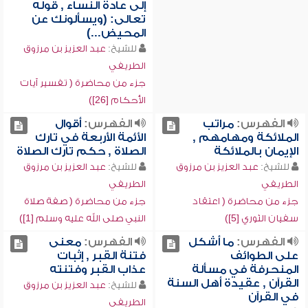
إلى عادة النساء , قوله
تعالى: (ويسألونك عن
المحيض...)
للشيخ:
عبد العزيز بن مرزوق
الطريفي
جزء من محاضرة ( تفسير آيات
الأحكام [26])
الفهرس:
مراتب
الفهرس:
أقوال
الملائكة ومهامهم ,
الأئمة الأربعة في تارك
الإيمان بالملائكة
الصلاة , حكم تارك الصلاة
للشيخ:
عبد العزيز بن مرزوق
للشيخ:
عبد العزيز بن مرزوق
الطريفي
الطريفي
جزء من محاضرة ( اعتقاد
جزء من محاضرة ( صفة صلاة
سفيان الثوري [5])
النبي صلى الله عليه وسلم [1])
الفهرس:
ما أشكل
الفهرس:
معنى
على الطوائف
فتنة القبر , إثبات
المنحرفة في مسألة
عذاب القبر وفتنته
القرآن , عقيدة أهل السنة
للشيخ:
عبد العزيز بن مرزوق
في القرآن
الطريفي