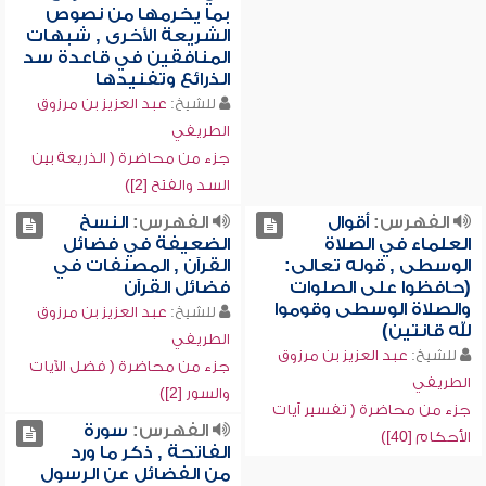
بما يخرمها من نصوص
الشريعة الأخرى , شبهات
المنافقين في قاعدة سد
الذرائع وتفنيدها
للشيخ:
عبد العزيز بن مرزوق
الطريفي
جزء من محاضرة ( الذريعة بين
السد والفتح [2])
الفهرس:
أقوال
الفهرس:
النسخ
العلماء في الصلاة
الضعيفة في فضائل
الوسطى , قوله تعالى:
القرآن , المصنفات في
(حافظوا على الصلوات
فضائل القرآن
والصلاة الوسطى وقوموا
للشيخ:
عبد العزيز بن مرزوق
لله قانتين)
الطريفي
للشيخ:
عبد العزيز بن مرزوق
جزء من محاضرة ( فضل الآيات
الطريفي
والسور [2])
جزء من محاضرة ( تفسير آيات
الفهرس:
سورة
الأحكام [40])
الفاتحة , ذكر ما ورد
من الفضائل عن الرسول