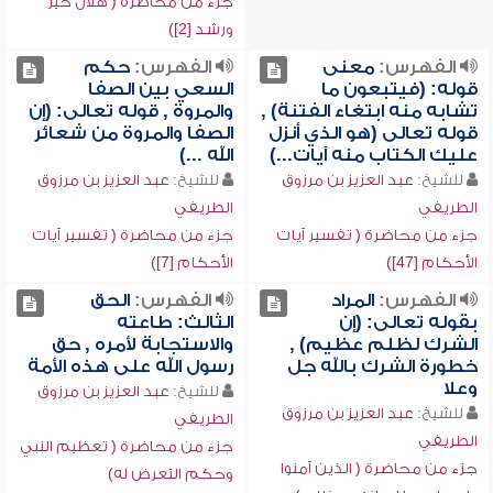
جزء من محاضرة ( هلال خير
ورشد [2])
الفهرس:
معنى
الفهرس:
حكم
قوله: (فيتبعون ما
السعي بين الصفا
تشابه منه ابتغاء الفتنة) ,
والمروة , قوله تعالى: (إن
قوله تعالى (هو الذي أنزل
الصفا والمروة من شعائر
عليك الكتاب منه آيات...)
الله ...)
للشيخ:
عبد العزيز بن مرزوق
للشيخ:
عبد العزيز بن مرزوق
الطريفي
الطريفي
جزء من محاضرة ( تفسير آيات
جزء من محاضرة ( تفسير آيات
الأحكام [47])
الأحكام [7])
الفهرس:
المراد
الفهرس:
الحق
بقوله تعالى: (إن
الثالث: طاعته
الشرك لظلم عظيم) ,
والاستجابة لأمره , حق
خطورة الشرك بالله جل
رسول الله على هذه الأمة
وعلا
للشيخ:
عبد العزيز بن مرزوق
للشيخ:
عبد العزيز بن مرزوق
الطريفي
الطريفي
جزء من محاضرة ( تعظيم النبي
جزء من محاضرة ( الذين آمنوا
وحكم التعرض له)