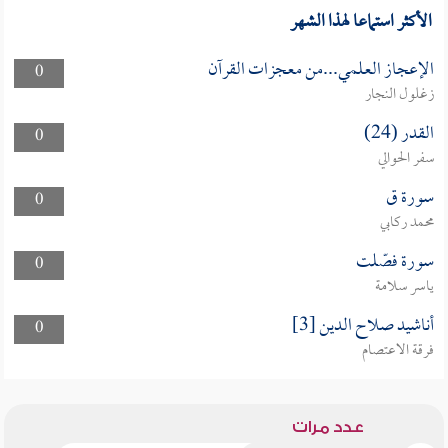
الأكثر استماعا لهذا الشهر
الإعجاز العلمي...من معجزات القرآن
0
زغلول النجار
القدر (24)
0
سفر الحوالي
سورة ق
0
محمد ركابي
سورة فصّلت
0
ياسر سلامة
أناشيد صلاح الدين [3]
0
فرقة الاعتصام
عدد مرات