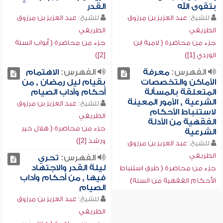
بتقوى الله
القدر
للشيخ:
عبد العزيز بن مرزوق
للشيخ:
عبد العزيز بن مرزوق
الطريفي
الطريفي
جزء من محاضرة ( لامية ابن
جزء من محاضرة ( أبواب السنة
الوردي [1])
[2])
الفهرس:
معرفة
الفهرس:
الاهتمام
الأماكن والتخصصات
بقيام ليل رمضان , من
المتعلقة بالمسألة
أحكام وآداب الصيام
الشرعية , الأمور المعينة
للشيخ:
عبد العزيز بن مرزوق
لاستنباط الأحكام
الطريفي
الفقهية من الأدلة
جزء من محاضرة ( هلال خير
الشرعية
ورشد [2])
للشيخ:
عبد العزيز بن مرزوق
الطريفي
الفهرس:
تحري
ليلة القدر والاجتهاد
جزء من محاضرة ( طرق استنباط
فيها , من أحكام وآداب
الأحكام الفقهية من السنة)
الصيام
للشيخ:
عبد العزيز بن مرزوق
الطريفي