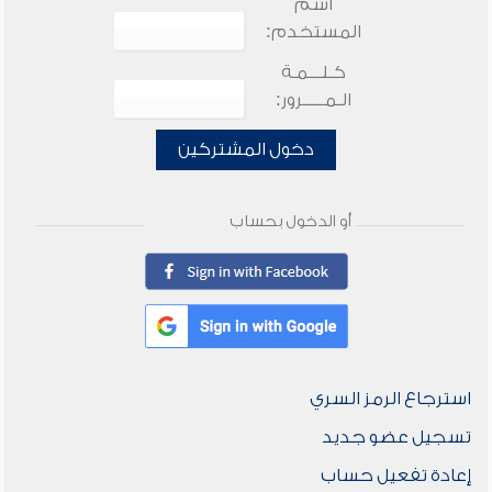
اسم
المستخدم:
كـلـــمـة
الـمـــــرور:
دخول المشتركين
أو الدخول بحساب
استرجاع الرمز السري
تسجيل عضو جديد
إعادة تفعيل حساب