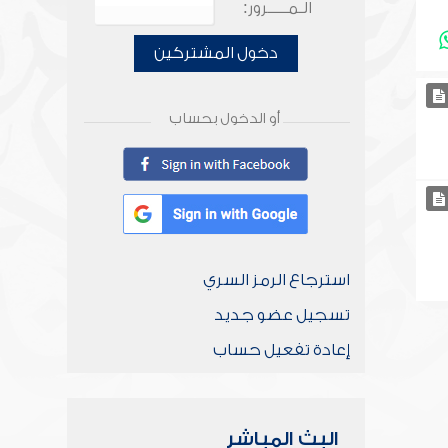
الـمـــــرور:
دخول المشتركين
أو الدخول بحساب
استرجاع الرمز السري
تسجيل عضو جديد
إعادة تفعيل حساب
البث المباشر