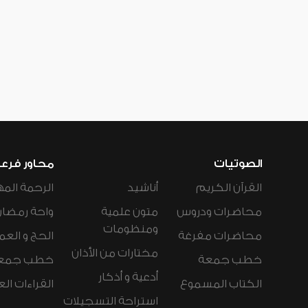
الصوتيات
محاور فرع
القرآن الكريم
أناشيد
الرحمة المه
محاضرات ودروس
متون علمية
واحة رمضان
ومنظومات
محاضرات مفرغة
الحج و العم
مختارات من الأذان
خطب جمعة
خطب جمع
أدعية و أذكار
الكتاب المسموع
القراءات ال
استراحة التسجيلات