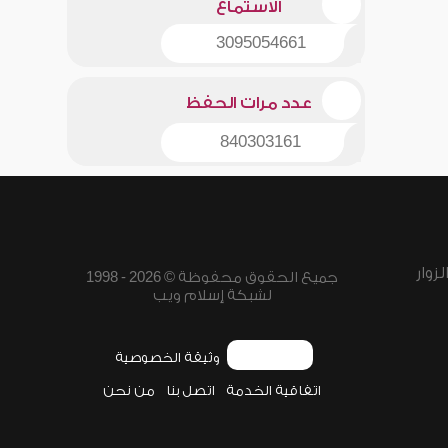
الاستماع
3095054661
عدد مرات الحفظ
840303161
زوار
جميع الحقوق محفوظة © 2026 - 1998
لشبكة إسلام ويب
وثيقة الخصوصية
اتفاقية الخدمة
اتصل بنا
من نحن