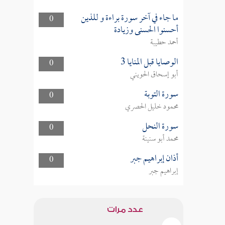
ما جاء في آخر سورة براءة و للذين
0
أحسنوا الحسنى وزيادة
أحمد حطيبة
الوصايا قبل المنايا 3
0
أبو إسحاق الحويني
سورة التوبة
0
محمود خليل الحصري
سورة النحل
0
محمد أبو سنينة
أذان إبراهيم جبر
0
إبراهيم جبر
عدد مرات