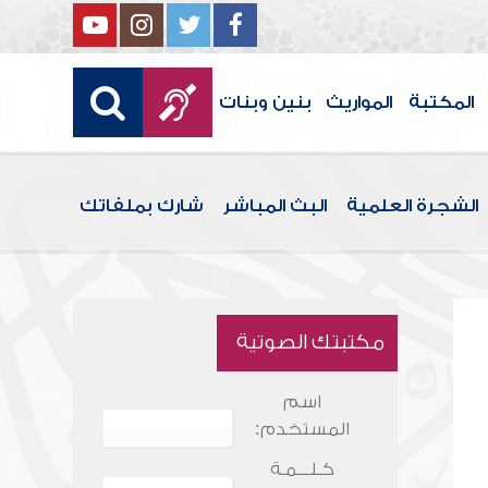
المكتبة
المواريث
بنين وبنات
الشجرة العلمية
البث المباشر
شارك بملفاتك
مكتبتك الصوتية
اسم
المستخدم:
كـلـــمـة