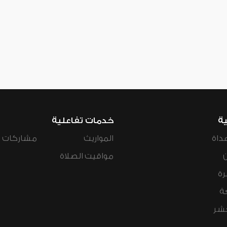
ية
خدمات تفاعلية
داة
المواريث
مشاركات ال
مواقيت الصلاة
رة
ة
عشر