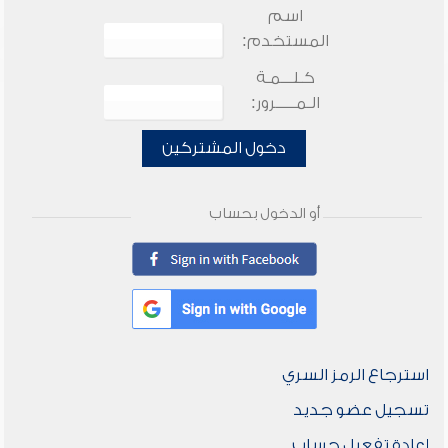
اسم
المستخدم:
كـلـــمـة
الـمـــــرور:
دخول المشتركين
أو الدخول بحساب
استرجاع الرمز السري
تسجيل عضو جديد
إعادة تفعيل حساب