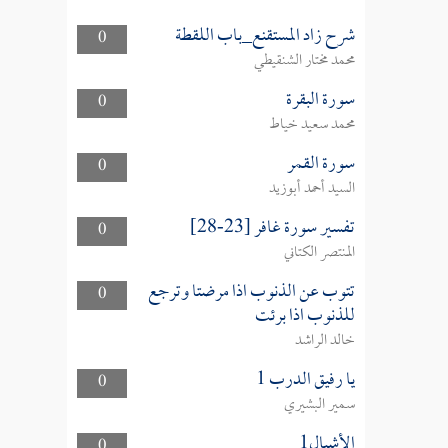
شرح زاد المستقنع_باب اللقطة
0
محمد مختار الشنقيطي
سورة البقرة
0
محمد سعيد خياط
سورة القمر
0
السيد أحمد أبوزيد
تفسير سورة غافر [23-28]
0
المنتصر الكتاني
تتوب عن الذنوب اذا مرضتا وترجع
0
للذنوب اذا برئت
خالد الراشد
يا رفيق الدرب 1
0
سمير البشيري
الأشبال1
0