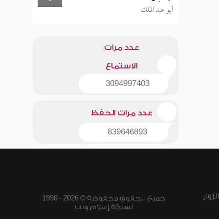
أبو عبد الملك
عدد مرات
الاستماع
3094997403
عدد مرات الحفظ
839646893
زوار
جميع الحقوق محفوظة © 2026 - 1998
لشبكة إسلام ويب