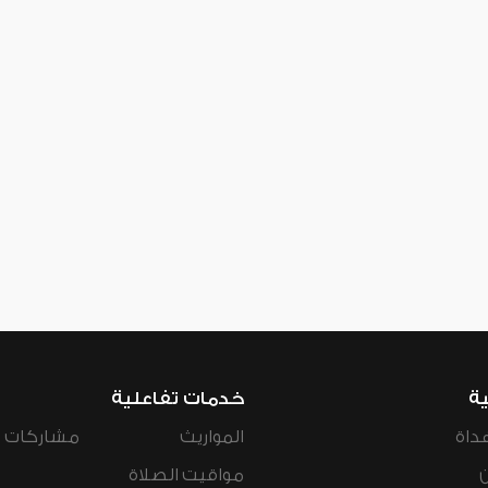
ية
خدمات تفاعلية
داة
المواريث
مشاركات ال
مواقيت الصلاة