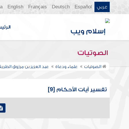
عربي
Español
Deutsch
Français
English
ia
الرئي
الصوتيات
الصوتيات
علماء ودعاة
عبد العزيز بن مرزوق الطري
تفسير آيات الأحكام [9]