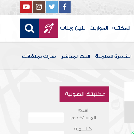
المكتبة
المواريث
بنين وبنات
الشجرة العلمية
البث المباشر
شارك بملفاتك
مكتبتك الصوتية
اسم
المستخدم:
كـلـــمـة