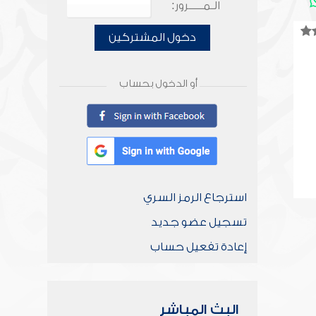
الـمـــــرور:
دخول المشتركين
أو الدخول بحساب
استرجاع الرمز السري
تسجيل عضو جديد
إعادة تفعيل حساب
البث المباشر