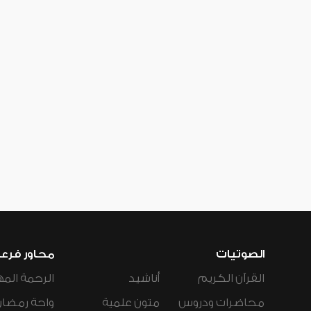
الصوتيات
محاور فرع
القرآن الكريم
أناشيد
الرحمة المه
محاضرات ودروس
متون علمية
واحة رمضان