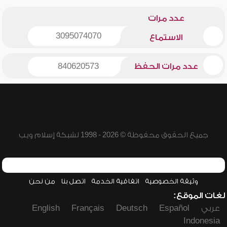
عدد مرات
3095074070
الاستماع
عدد مرات الحفظ
840620573
جميع الحقوق محفوظة © 2026 - 1998 لشبكة إسلام ويب
وثيقة الخصوصية
اتفاقية الخدمة
اتصل بنا
من نحن
لغات الموقع:
عربي
Español
Deutsch
Français
English
Indonesia