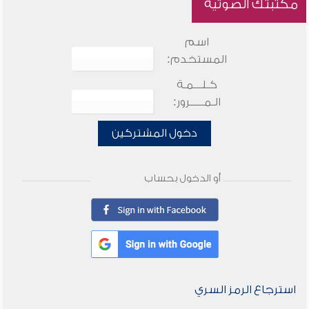
مكتبتك الصوتية
اسم
المستخدم:
كـلـــمـة
الـمـــــرور:
دخول المشتركين
أو الدخول بحساب
استرجاع الرمز السري