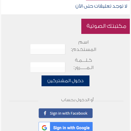
لا توجد تعليقات حتى الآن
مكتبتك الصوتية
اسم
المستخدم:
كـلـــمـة
الـمـــــرور:
دخول المشتركين
أو الدخول بحساب