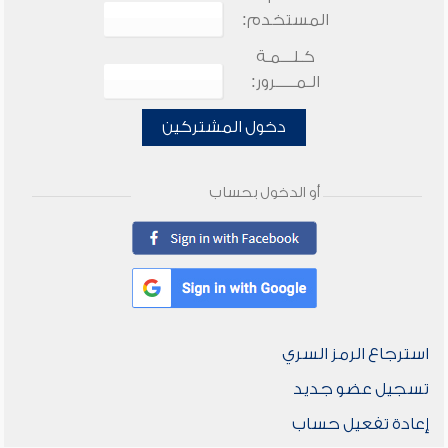
المستخدم:
كـلـــمـة
الـمـــــرور:
دخول المشتركين
أو الدخول بحساب
استرجاع الرمز السري
تسجيل عضو جديد
إعادة تفعيل حساب