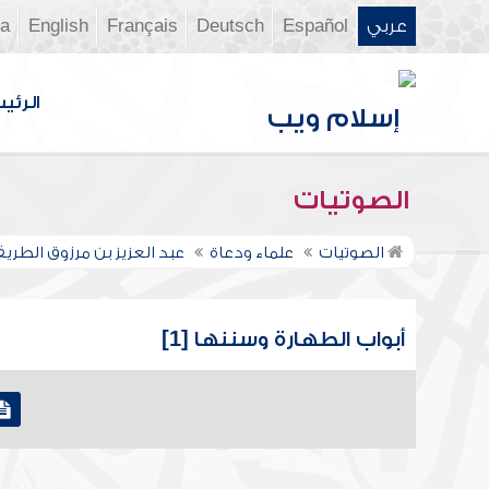
عربي
Español
Deutsch
Français
English
ia
الرئي
الصوتيات
الصوتيات
علماء ودعاة
عبد العزيز بن مرزوق الطري
أبواب الطهارة وسننها [1]