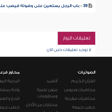
39 - باب الرجل يستعين على وضوئه فيصب عليه
تعليقات الزوار
لا توجد تعليقات حتى الآن
الصوتيات
محاور فرع
القرآن الكريم
أناشيد
الرحمة المه
محاضرات ودروس
متون علمية
واحة رمضان
ومنظومات
محاضرات مفرغة
الحج و العم
مختارات من الأذان
خطب جمعة
خطب جمع