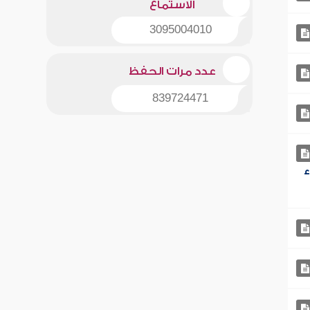
الاستماع
3095004010
عدد مرات الحفظ
839724471
ء