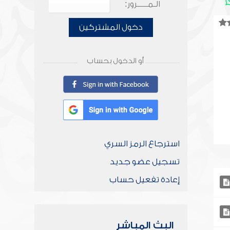
الـمـــــرور:
دخول المشتركين
أو الدخول بحساب
استرجاع الرمز السري
تسجيل عضو جديد
إعادة تفعيل حساب
البث المباشر