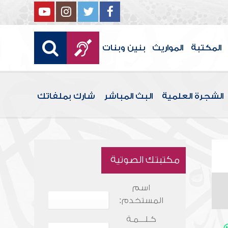
المكتبة
المواريث
بنين وبنات
الشجرة العلمية
البث المباشر
شارك بملفاتك
مكتبتك الصوتية
اسم
المستخدم:
كـلـــمـة