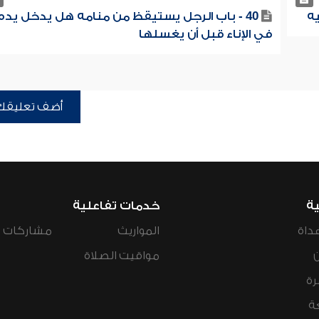
40 - باب الرجل يستيقظ من منامه هل يدخل يده
في الإناء قبل أن يغسلها
أضف تعليقك
ية
خدمات تفاعلية
داة
المواريث
مشاركات ال
مواقيت الصلاة
رة
ة