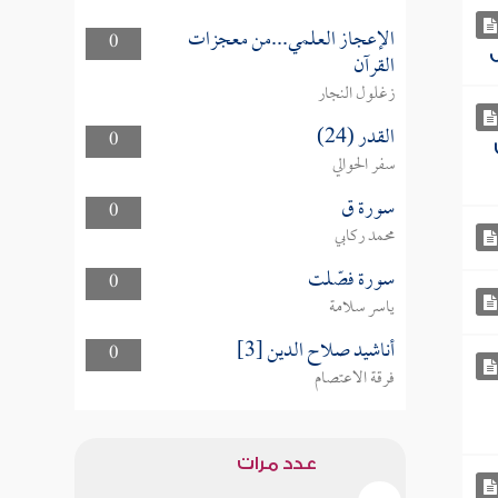
الإعجاز العلمي...من معجزات
0
القرآن
زغلول النجار
القدر (24)
0
سفر الحوالي
سورة ق
0
محمد ركابي
سورة فصّلت
0
ياسر سلامة
أناشيد صلاح الدين [3]
0
فرقة الاعتصام
عدد مرات