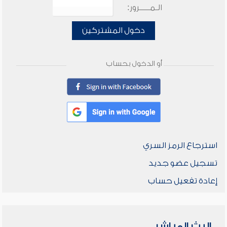
الـمـــــرور:
دخول المشتركين
أو الدخول بحساب
استرجاع الرمز السري
تسجيل عضو جديد
إعادة تفعيل حساب
البث المباشر