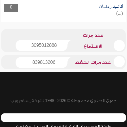
أناشيد رمضان
0
(...)
عدد مرات
3095012888
الاستماع
عدد مرات الحفظ
839813206
جميع الحقوق محفوظة © 2026 - 1998 لشبكة إسلام ويب
وثيقة الخصوصية
اتفاقية الخدمة
اتصل بنا
من نحن