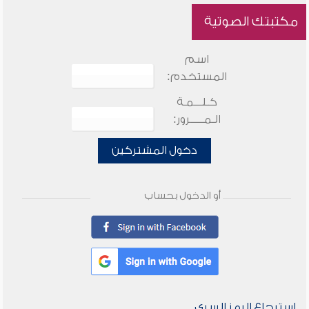
مكتبتك الصوتية
اسم
المستخدم:
كـلـــمـة
الـمـــــرور:
دخول المشتركين
أو الدخول بحساب
استرجاع الرمز السري