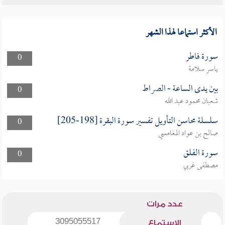
الأكثر استماعا لهذا الشهر
سورة فاطر
0
ياسر سلامة
بين يدى الساعة - الصراط
0
شعبان محمود عبد الله
سلسلة محاسن التأويل تفسير سورة البقرة [198-205]
0
صالح بن عواد المغامسي
سورة الفلق
0
مصطفى غربي
عدد مرات
3095055517
الاستماع