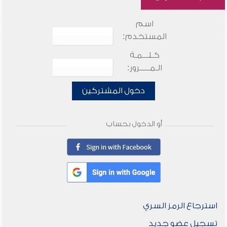
اسم
المستخدم:
كـلـــمـة
الـمـــــرور:
دخول المشتركين
أو الدخول بحساب
استرجاع الرمز السري
تسجيل عضو جديد