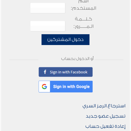
اسم
المستخدم:
كـلـــمـة
الـمـــــرور:
دخول المشتركين
أو الدخول بحساب
استرجاع الرمز السري
تسجيل عضو جديد
إعادة تفعيل حساب