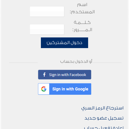
اسم
المستخدم:
كـلـــمـة
الـمـــــرور:
دخول المشتركين
أو الدخول بحساب
استرجاع الرمز السري
تسجيل عضو جديد
إعادة تفعيل حساب