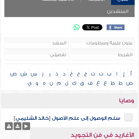
المنشدين
أ
إ
ا
ب
ت
ث
ج
ح
خ
د
ذ
ر
ز
س
ش
ص
ض
ط
ظ
ع
غ
ف
ق
ك
ل
م
ن
ه
و
ي
وصايا
سلم الوصول إلى علم الأصول
[
خالد الشليمي
]
الأغاريد في فن التجويد