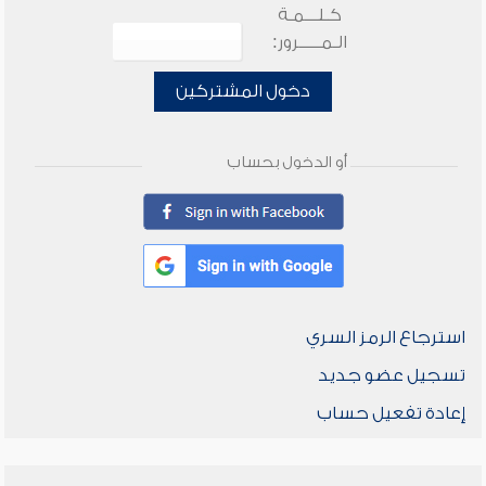
كـلـــمـة
الـمـــــرور:
دخول المشتركين
أو الدخول بحساب
استرجاع الرمز السري
تسجيل عضو جديد
إعادة تفعيل حساب