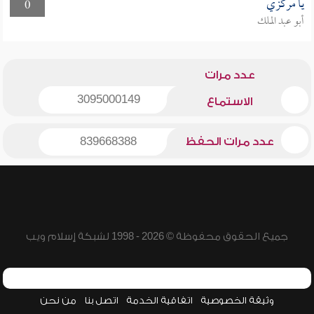
يا مركزي
0
أبو عبد الملك
عدد مرات
3095000149
الاستماع
عدد مرات الحفظ
839668388
جميع الحقوق محفوظة © 2026 - 1998 لشبكة إسلام ويب
وثيقة الخصوصية
اتفاقية الخدمة
اتصل بنا
من نحن