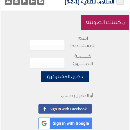
الفتاوى الثلاثية [1-2-3]
مكتبتك الصوتية
اسم
المستخدم:
كـلـــمـة
الـمـــــرور:
دخول المشتركين
أو الدخول بحساب