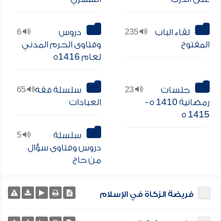
لقاء الباب
235
دروس
6
المفتوح
وفتاوى الحرم المدني
لعام 1416ه
جلسات
23
سلسلة فقه
65
رمضانية 1410 ه -
العبادات
1415 ه
سلسلة
5
دروس وفتاوى سؤال
من حاج
فريضة الزكاة في الإسلام