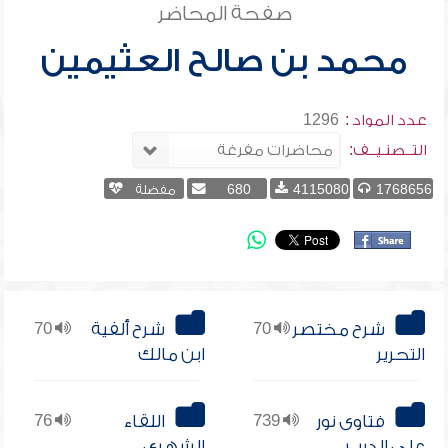
صفحة المحاضر
محمد بن صالح العثيمين
عدد المواد :
1296
التــصنـيــف:
1768656
4115080
680
مفضلة
شرح مختصر
70
شرح ألفية
70
التحرير
ابن مالك
فتاوى نور
739
اللقاء
76
على الدرب
الشهري