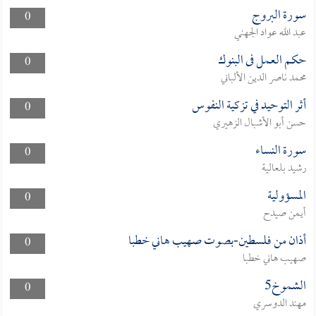
سورة البروج
0
عبد الله عواد الجهني
حكم العمل فى البنوك
0
محمد ناصر الدين الألباني
أثر التوحيد في تزكية النفوس
0
حسن أبو الأشبال الزهيري
سورة النساء
0
رشيد بلعالية
المسؤولية
0
أيمن صيدح
أذان من فلسطين-بصوت صهيب هاني خطبا
0
صهيب هاني خطبا
الشموخ5
0
مهند الدوسري