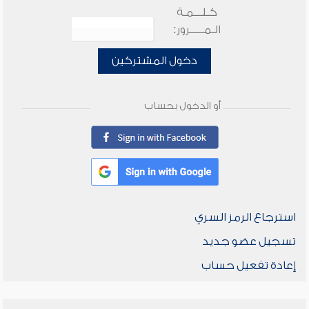
كـلـــمـة
الـمـــــرور:
دخول المشتركين
أو الدخول بحساب
استرجاع الرمز السري
تسجيل عضو جديد
إعادة تفعيل حساب