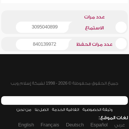
عدد مرات
3095040899
الاستماع
عدد مرات الحفظ
840139972
جميع الحقوق محفوظة © 2026 - 1998 لشبكة إسلام ويب
وثيقة الخصوصية
اتفاقية الخدمة
اتصل بنا
من نحن
لغات الموقع:
عربي
Español
Deutsch
Français
English