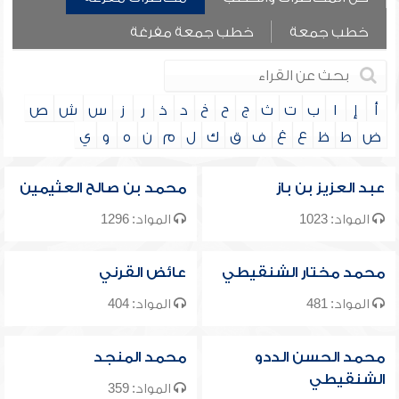
خطب جمعة
خطب جمعة مفرغة
أ
إ
ا
ب
ت
ث
ج
ح
خ
د
ذ
ر
ز
س
ش
ص
ض
ط
ظ
ع
غ
ف
ق
ك
ل
م
ن
ه
و
ي
عبد العزيز بن باز
محمد بن صالح العثيمين
المواد: 1023
المواد: 1296
محمد مختار الشنقيطي
عائض القرني
المواد: 481
المواد: 404
محمد الحسن الددو
محمد المنجد
الشنقيطي
المواد: 359