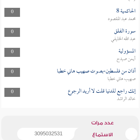
الحاكمية 8
0
محمد عبد المقصود
سورة الفلق
0
عبد الله الخليفي
المسؤولية
0
أيمن صيدح
أذان من فلسطين-بصوت صهيب هاني خطبا
0
صهيب هاني خطبا
إنك راجع للدنيا قلت لا أريد الرجوع
0
خالد الراشد
عدد مرات
3095032531
الاستماع