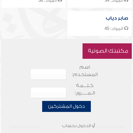
المواد: 94
المواد: 56
صابر دياب
المواد: 45
مكتبتك الصوتية
اسم
المستخدم:
كـلـــمـة
الـمـــــرور:
دخول المشتركين
أو الدخول بحساب