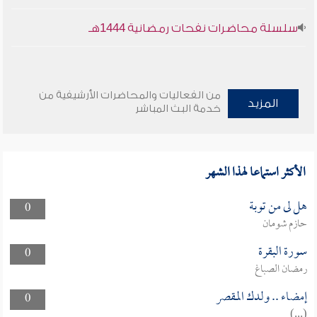
سلسلة محاضرات نفحات رمضانية 1444هـ
من الفعاليات والمحاضرات الأرشيفية من
المزيد
خدمة البث المباشر
الأكثر استماعا لهذا الشهر
هل لى من توبة
0
حازم شومان
سورة البقرة
0
رمضان الصباغ
إمضاء .. ولدك المقصر
0
(...)