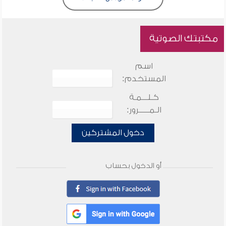
مكتبتك الصوتية
اسم
المستخدم:
كـلـــمـة
الـمـــــرور:
دخول المشتركين
أو الدخول بحساب