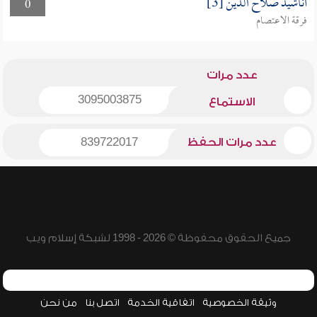
أناشيد صلاح الدين [3]
0
فرقة الاعتصام
عدد مرات
3095003875
الاستماع
عدد مرات الحفظ
839722017
جميع الحقوق محفوظة © 2026 - 1998 لشبكة إسلام ويب
وثيقة الخصوصية
اتفاقية الخدمة
اتصل بنا
من نحن