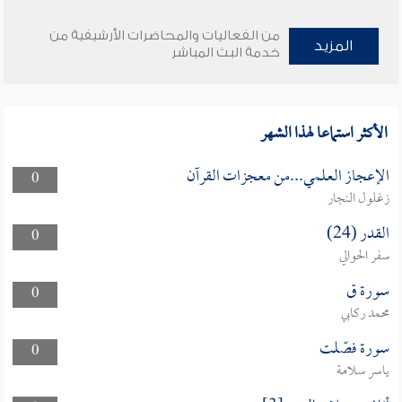
من الفعاليات والمحاضرات الأرشيفية من
المزيد
خدمة البث المباشر
الأكثر استماعا لهذا الشهر
الإعجاز العلمي...من معجزات القرآن
0
زغلول النجار
القدر (24)
0
سفر الحوالي
سورة ق
0
محمد ركابي
سورة فصّلت
0
ياسر سلامة