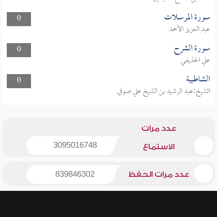
سورة المرسلات
0
عبد العزيز الأحمد
سورة الشرح
0
علي الحذيفي
الشاطبية
0
الشيخ:عبد الرشيد بن الشيخ علي صوفي
عدد مرات
3095016748
الاستماع
عدد مرات الحفظ
839846302