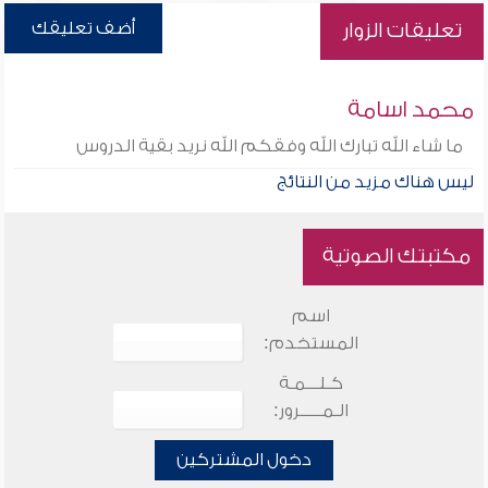
أضف تعليقك
تعليقات الزوار
محمد اسامة
ما شاء الله تبارك الله وفقكم الله نريد بقية الدروس
ليس هناك مزيد من النتائج
مكتبتك الصوتية
اسم
المستخدم:
كـلـــمـة
الـمـــــرور:
دخول المشتركين