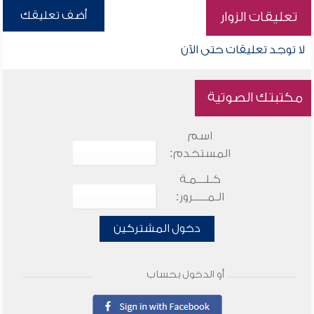
أضف تعليقك
تعليقات الزوار
لا توجد تعليقات حتى الآن
مكتبتك الصوتية
اسم
المستخدم:
كـلـــمـة
الـمـــــرور:
دخول المشتركين
أو الدخول بحساب