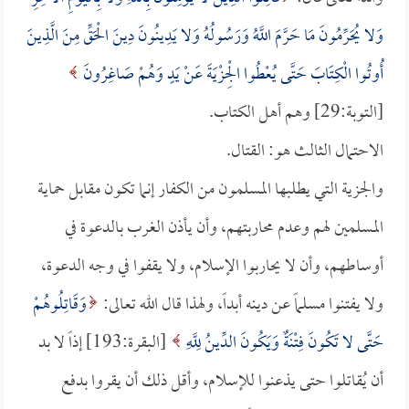
وَلا يُحَرِّمُونَ مَا حَرَّمَ اللَّهُ وَرَسُولُهُ وَلا يَدِينُونَ دِينَ الْحَقِّ مِنَ الَّذِينَ
أُوتُوا الْكِتَابَ حَتَّى يُعْطُوا الْجِزْيَةَ عَنْ يَدٍ وَهُمْ صَاغِرُونَ
[التوبة:29] وهم أهل الكتاب.
الاحتمال الثالث هو: القتال.
والجزية التي يطلبها المسلمون من الكفار إنما تكون مقابل حماية
المسلمين لهم وعدم محاربتهم، وأن يأذن الغرب بالدعوة في
أوساطهم، وأن لا يحاربوا الإسلام، ولا يقفوا في وجه الدعوة،
ولا يفتنوا مسلماً عن دينه أبداً، ولهذا قال الله تعالى:
وَقَاتِلُوهُمْ
حَتَّى لا تَكُونَ فِتْنَةٌ وَيَكُونَ الدِّينُ لِلَّهِ
[البقرة:193] إذاً لا بد
أن يُقاتلوا حتى يذعنوا للإسلام، وأقل ذلك أن يقروا بدفع