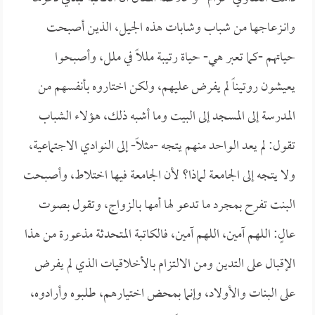
وانـزعاجها من شباب وشابات هذه الجيل، الذين أصبحت
حياتهم -كما تعبر هي- حياة رتيبة مللاً في ملل، وأصبحوا
يعيشون روتيناً لم يفرض عليهم، ولكن اختاروه بأنفسهم من
المدرسة إلى المسجد إلى البيت وما أشبه ذلك، هؤلاء الشباب
تقول: لم يعد الواحد منهم يتجه -مثلاً- إلى النوادي الاجتماعية،
ولا يتجه إلى الجامعة لماذا؟ لأن الجامعة فيها اختلاط، وأصبحت
البنت تفرح بمجرد ما تدعو لها أمها بالزواج، وتقول بصوت
عالٍ: اللهم آمين، اللهم آمين، فالكاتبة المتحدثة مذعورة من هذا
الإقبال على التدين ومن الالتزام بالأخلاقيات الذي لم يفرض
على البنات والأولاد، وإنما بمحض اختيارهم، طلبوه وأرادوه،