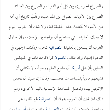
والصراع الجوهري بين كل أمم الدنيا هو الصراع بين العقائد،
الصراع بين الأديان، الصراع بين المذاهب، وقلّبْ تاريخ أي أمة
من الأمم، لا تخطئك هذه الحقيقة قط، ولا شك أن الغرب اليوم
لا يملك العقيدة التي يستطيع أن يواجه بها الإسلام، وإن حاول
الغرب أن يستعين بالعقيدة
النصرانية
كحل، ويكثف الجهود في
الدعوة إليها، وقد طالب
نكسون
كما ذكرت لكم في المجلس
السابق بأن على
أمريكا
أن تشبع العالم روحياً، ولا تكتفي أن
تشبعهم مادياً بالمساعدات فحسب، وقال: إن علينا أن نحمل
الإنجيل بيد، ونحمل المساعدة الإنسانية باليد الأخرى، ومع
ذلك فلا شك أن الغرب يدرك أن
النصرانية
غير قادرة على
مواجهة الإسلام. لقد فشلت
النصرانية
وانهزمت في
أوروبا
دون