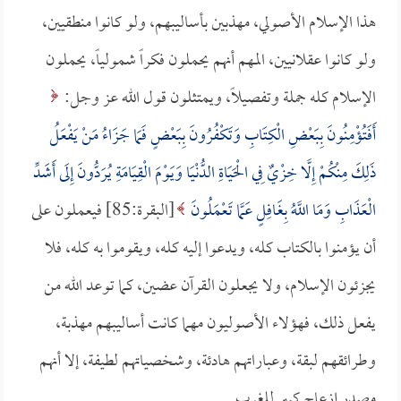
هذا الإسلام الأصولي، مهذبين بأساليبهم، ولو كانوا منطقيين،
ولو كانوا عقلانيين، المهم أنهم يحملون فكراً شمولياً، يحملون
الإسلام كله جملة وتفصيلاً، ويمتثلون قول الله عز وجل:
أَفَتُؤْمِنُونَ بِبَعْضِ الْكِتَابِ وَتَكْفُرُونَ بِبَعْضٍ فَمَا جَزَاءُ مَنْ يَفْعَلُ
ذَلِكَ مِنْكُمْ إِلَّا خِزْيٌ فِي الْحَيَاةِ الدُّنْيَا وَيَوْمَ الْقِيَامَةِ يُرَدُّونَ إِلَى أَشَدِّ
الْعَذَابِ وَمَا اللَّهُ بِغَافِلٍ عَمَّا تَعْمَلُونَ
[البقرة:85] فيعملون على
أن يؤمنوا بالكتاب كله، ويدعوا إليه كله، ويقوموا به كله، فلا
يجزئون الإسلام، ولا يجعلون القرآن عضين، كما توعد الله من
يفعل ذلك، فهؤلاء الأصوليون مهما كانت أساليبهم مهذبة،
وطرائقهم لبقة، وعباراتهم هادئة، وشخصياتهم لطيفة، إلا أنهم
مصدر إزعاج كبير للغرب.