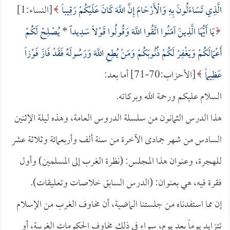
الَّذِي تَسَاءَلُونَ بِهِ وَالْأَرْحَامَ إِنَّ اللَّهَ كَانَ عَلَيْكُمْ رَقِيباً
[النساء:1]
يَا أَيُّهَا الَّذِينَ آمَنُوا اتَّقُوا اللَّهَ وَقُولُوا قَوْلاً سَدِيداًً
*
يُصْلِحْ لَكُمْ
أَعْمَالَكُمْ وَيَغْفِرْ لَكُمْ ذُنُوبَكُمْ وَمَنْ يُطِعِ اللَّهَ وَرَسُولَهُ فَقَدْ فَازَ فَوْزاً
عَظِيماً
[الأحزاب:70-71] أما بعد:
السلام عليكم ورحمة الله وبركاته.
هذا الدرس الثمانون من سلسلة الدروس العامة، وهذه ليلة الإثنين
السادس من شهر جمادى الآخرة من سنة ألف وأربعمائة وثلاثة عشر
للهجرة، وعنوان هذا المجلس: (نظرة الغرب إلى المسلمين) وأول
فقرة فيه، هي بعنوان: (الدرس السابق خلاصات وتعليقات).
إن مما استفدناه من جلستنا الماضية، أن مخاوف الغرب من الإسلام
تتزايد يوماً بعد يوم، سواء في ذلك مخاوف الحكومات الغربية، أو