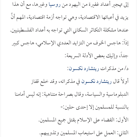
إلى تهجير أعداد غفيرة من اليهود من
روسيا
وغيرها، مع أن هذا
يزيد في أعبائها الاقتصادية، وهي تواجه أزمة اقتصادية، المهم أنَّ
عندها مشكلة التكاثر السكاني التي تواجه به أعداد الفلسطينيين.
إذاً: هاجس الخوف من التزايد العددي الإسلامي، هاجس كبير
جداً، وإليك بعض الأدلة السريعة:
د/ من مذكرات
ريتشارد نكسون
:
أولاً قال
ريتشارد نكسون
في مذكراته، وقد خلع قفاز
الدبلوماسية والسياسة، وقال بصراحة متناهية: إنه ليس أمامنا
بالنسبة للمسلمين إلا إحدى حلين:-
الأول: القضاء على الإسلام بقتل جميع المسلمين.
الثاني: العمل على استيعاب المسلمين وتذويبهم.