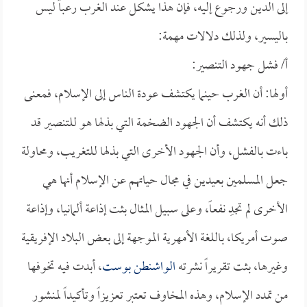
إلى الدين ورجوع إليه، فإن هذا يشكل عند الغرب رعباً ليس
باليسير، ولذلك دلالات مهمة:
أ/ فشل جهود التنصير:
أولها: أن الغرب حينما يكتشف عودة الناس إلى الإسلام، فمعنى
ذلك أنه يكتشف أن الجهود الضخمة التي بذلها هو للتنصير قد
باءت بالفشل، وأن الجهود الأخرى التي بذلها للتغريب، ومحاولة
جعل المسلمين بعيدين في مجال حياتهم عن الإسلام أنها هي
الأخرى لم تجدِ نفعاً، وعلى سبيل المثال بثت إذاعة ألمانيا، وإذاعة
صوت أمريكا، باللغة الأمهرية الموجهة إلى بعض البلاد الإفريقية
وغيرها، بثت تقريراً نشرته
الواشنطن بوست
، أبدت فيه تخوفها
من تمدد الإسلام، وهذه المخاوف تعتبر تعزيزاً وتأكيداً لمنشور