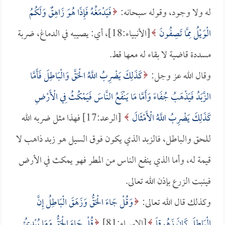
له ولا وجود، وقوله سبحانه:
فَيَدْمَغُهُ فَإِذَا هُوَ زَاهِقٌ وَلَكُمُ
الْوَيْلُ مِمَّا تَصِفُونَ
[الأنبياء:18]، أي: يصيبه في الدماغ، ضربة
مسددة قاضية لا بقاء له معها قط.
وقال الله عز وجل:
كَذَلِكَ يَضْرِبُ اللَّهُ الْحَقَّ وَالْبَاطِلَ فَأَمَّا
الزَّبَدُ فَيَذْهَبُ جُفَاءً وَأَمَّا مَا يَنْفَعُ النَّاسَ فَيَمْكُثُ فِي الْأَرْضِ
كَذَلِكَ يَضْرِبُ اللَّهُ الْأَمْثَالَ
[الرعد:17] فهذا مثل ضربه الله
للحق والباطل، فالزبد الذي يكون فوق السيل هو زبد ذاهب لا
قيمة له، وأما الذي ينفع الناس من المطر فهو يمكث في الأرض
فينبت الزرع بإذن الله تعالى.
وكذلك قال الله تعالى:
وَقُلْ جَاءَ الْحَقُّ وَزَهَقَ الْبَاطِلُ إِنَّ
الْبَاطِلَ كَانَ زَهُوقاً
[الإسراء:81]
قُلْ جَاءَ الْحَقُّ وَمَا يُبْدِئُ