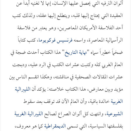
ألوان الترفيه التي يحصل عليها الإنسان، إنها لا تغنيه أبداً عن
العقيدة التي يحتاج إليها قلبه، ويتطلع إليها عقله، ولذلك كتب
أحد الفلاسفة الأمريكان المعاصرين، وهو يعتبر من فلاسفة
الرأسمالية المعاصرة، واسمه
فرنسيس فوكويوما
، كتب كتاباً
ضخماً خطيراً سماه "
نهاية التاريخ
" هذا الكتاب أحدث ضجة في
العالم الغربي كله وكتبت عشرات الكتب في الرد عليه، ودبجت
عشرات المقالات الصحفية في مناقشته، وهكذا انقسم الناس بين
مؤيد وبين معارض، هذا الكتاب خلاصته: يؤكد أن
الليبرالية
الغربية
خالدة باقية، وأن العالم الآن قد توقف بعد سقوط
الشيوعية
، وانتهت كل ألوان الصراع لصالح
الليبرالية الغربية
بفلسفتها السياسية، التي تسمى
الديمقراطية
كما هو معروف،