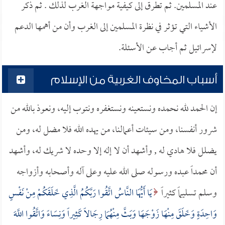
عند المسلمين. ثم تطرق إلى كيفية مواجهة الغرب لذلك . ثم ذكر
الأشياء التي تؤثر في نظرة المسلمين إلى الغرب وأن من أهمها الدعم
لإسرائيل ثم أجاب عن الأسئلة.
أسباب المخاوف الغربية من الإسلام
إن الحمد لله نحمده ونستعينه ونستغفره ونتوب إليه، ونعوذ بالله من
شرور أنفسنا، ومن سيئات أعمالنا، من يهده الله فلا مضل له، ومن
يضلل فلا هادي له , وأشهد أن لا إله إلا وحده لا شريك له، وأشهد
أن محمداً عبده ورسوله صلى الله عليه وعلى آله وأصحابه وأزواجه
وسلم تسليماً كثيراً
يَا أَيُّهَا النَّاسُ اتَّقُوا رَبَّكُمُ الَّذِي خَلَقَكُمْ مِنْ نَفْسٍ
وَاحِدَةٍ وَخَلَقَ مِنْهَا زَوْجَهَا وَبَثَّ مِنْهُمَا رِجَالاً كَثِيراً وَنِسَاءً وَاتَّقُوا اللَّهَ