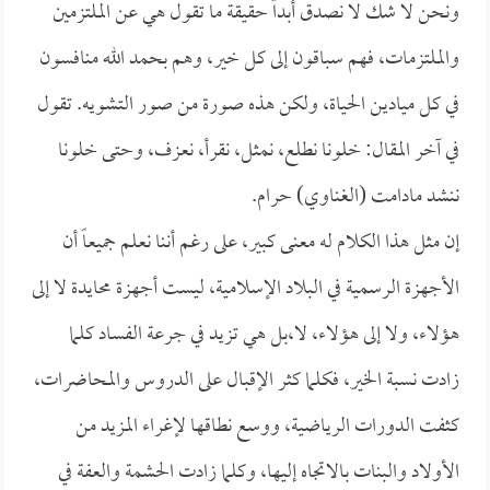
ونحن لا شك لا نصدق أبداً حقيقة ما تقول هي عن الملتزمين
والملتزمات، فهم سباقون إلى كل خير، وهم بحمد الله منافسون
في كل ميادين الحياة، ولكن هذه صورة من صور التشويه. تقول
في آخر المقال: خلونا نطلع، نمثل، نقرأ، نعزف، وحتى خلونا
ننشد مادامت (الغناوي) حرام.
إن مثل هذا الكلام له معنى كبير، على رغم أننا نعلم جميعاً أن
الأجهزة الرسمية في البلاد الإسلامية، ليست أجهزة محايدة لا إلى
هؤلاء، ولا إلى هؤلاء، لا،بل هي تزيد في جرعة الفساد كلما
زادت نسبة الخير، فكلما كثر الإقبال على الدروس والمحاضرات،
كثفت الدورات الرياضية، ووسع نطاقها لإغراء المزيد من
الأولاد والبنات بالاتجاه إليها، وكلما زادت الحشمة والعفة في