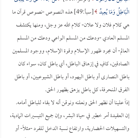
الْبَاطِلُ وَمَا يُعِيدُ
[سبأ:49] هذه النصوص -نصوص قرآن ما
هي كلام فلان ولا علان- كلام الله عز وجل، ومنها يكتشف
المسلم العادي -ودعك من المسلم الواعي ودعك من المسلم
العالم- أن مجرد ظهور الإسلام وقوة الإسلام، ووجود المسلمين
الصادقين، كافٍ في إزهاق الباطل، أي باطل كان، سواء كان
باطل النصارى أو باطل اليهود، أو باطل الشيوعيين، أو باطل
الفرق المنحرفة، كل باطل يزهق بظهور الحق.
إذاً علينا أن نظهر الحق ونعلنه ونوقن أنه لا بقاء للباطل أمامه.
إن العقيدة أمر خطير في حياة البشر، وإن جميع التيسيرات المادية،
والتسهيلات الحضارية، وارتفاع نسبة الدخل للفرد -مثلاً- أو