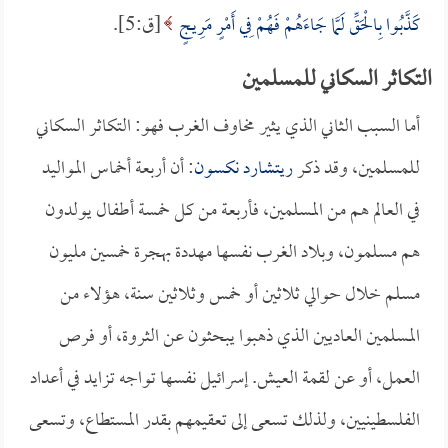
كَذَّبُوا بِالْحَقِّ لَمَّا جَاءَهُمْ فَهُمْ فِي أَمْرٍ مَرِيجٍ
[ق:5].
التكاثر السكاني للمسلمين
أما السبب الثاني الذي يثير مخاوف الغرب فهو: التكاثر السكاني
للمسلمين، وقد ذكر
ريتشارد نكسون
: أن أربعة أخماس المواليد
في العالم هم من المسلمين، فأربعة من كل خمسة أطفال يولدون
هم مسلمون، وبلاد الغرب نفسها مهددة بهجرة خمسين مليون
مسلم خلال حوالي ثلاثين أو خمس وثلاثين سنة، هؤلاء من
المسلمين العاديين الذي ذهبوا يبحثون عن الثروة، أو فرص
العمل، أو عن لقمة العيش. إسرائيل نفسها تواجه تزايد في أعداد
الفلسطينيين، ولذلك تسعى إلى تعقيمهم بقدر المستطاع، وتسعى