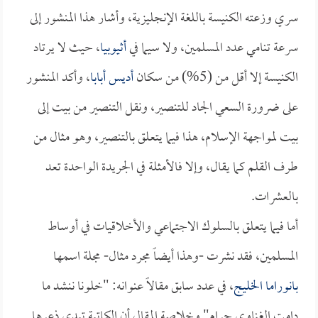
سري وزعته الكنيسة باللغة الإنجليزية، وأشار هذا المنشور إلى
سرعة تنامي عدد المسلمين، ولا سيما في
أثيوبيا
، حيث لا يرتاد
الكنيسة إلا أقل من (5%) من سكان
أديس أبابا
، وأكد المنشور
على ضرورة السعي الجاد للتنصير، ونقل التنصير من بيت إلى
بيت لمواجهة الإسلام، هذا فيما يتعلق بالتنصير، وهو مثال من
طرف القلم كما يقال، وإلا فالأمثلة في الجريدة الواحدة تعد
بالعشرات.
أما فيما يتعلق بالسلوك الاجتماعي والأخلاقيات في أوساط
المسلمين، فقد نشرت -وهذا أيضاً مجرد مثال- مجلة اسمها
بانوراما الخليج
، في عدد سابق مقالاً عنوانه: "خلونا ننشد ما
دامت الغناوي حرام" وخلاصة المقال أن الكاتبة تبدي ذعرها