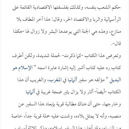
حكم الشعب بنفسه، وكذلك بفلسفتها الاقتصادية القائمة على
الرأسمالية والربا والاقتصاد الحر، وقال: هذا آخر المطاف بلا
منازع، وهذه هي الجنة التي يوعدها البشر ولا زوال لها -هكذا
قال-.
وتعرض هذا الكتاب -كما ذكرت- لحملة شديدة، ولكن أطرف
كتاب رد عليه كتاب أشير إليه إشارة عابرة اسمه "
الإسلام هو
البديل
" مؤلفه هو سفير
ألمانيا
في
المغرب
، والغريب أن هذا
الكتاب -أيضاً- أثار ولا يزال يثير ضجة غريبة في
ألمانيا
وخارجها، حتى أن هناك مطالبة قوية بإبعاد هذا السفير عن
منصبه، وأنه لا يمثل بلاده، وشنت عليه حملة قوية جداً، خاصة
من النساء، وقد أعلن هذا السفير إسلامه، وذكر ثلاثة أسباب