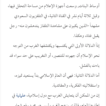
أوساط البنات, وسعت أجهزة الإعلام من مساحة التحلل فيها،
وقبل ثلاثة أيام نشر في القناة الثانية، في التلفزيون السعودي
مشهداً -الذين يكبون على مشاهدة التلفاز يندهشون منه- رجل
يقبل فتاة، وهكذا.
إذاً الدلالة الأولى التي يكتسبها ويكتشفها الغرب من التوجه
نحو الإسلام أن جهوده للتنصير، أو التغريب على حد سواء قد
باءت بالفشل.
أما الدلالة الثانية: فهي أن العالم الإسلامي بدأ يستعيد تميزه،
واستقلاليته الفكرية، والعقائدية.
إن من الممكن أن يتعايش الغرب مع دول إسلامية،
علمانية
في
إطارها العام، فالذي يزعج الغرب ليس هو مجرد رفع شعار