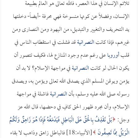
تلائم الإنسان في هذا العصر، فالله تعالى هو العالم بطبيعة
الإنسان، وفضلاً عن كونها منسوخة فهي محرفة -أيضاً- دخلتها
يد التحريف والتغيير والتبديل، من اليهود ومن النصارى ومن
غيرهم، فإذا كانت
النصرانية
قد فشلت في استقطاب الناس في
قلب
أوروبا
على رغم عدم وجود المنازع لها، فكيف تتصور أن
يكون الحال لو كانت
النصرانية
في مواجهة الإسلام؟ لا بد أن
يؤمن ويوقن المسلم الذي يصدق الله تعالى ويؤمن به، ويصدق
رسوله صلى الله عليه وسلم، بأن
النصرانية
فاشلة في مواجهة
الإسلام، وأن مجرد ظهور الحق كافٍ في دحضها، قال الله عز
وجل:
بَلْ نَقْذِفُ بِالْحَقِّ عَلَى الْبَاطِلِ فَيَدْمَغُهُ فَإِذَا هُوَ زَاهِقٌ وَلَكُمُ
الْوَيْلُ مِمَّا تَصِفُونَ
[الأنبياء:18] فالباطل زاهق وذاهب لا بقاء