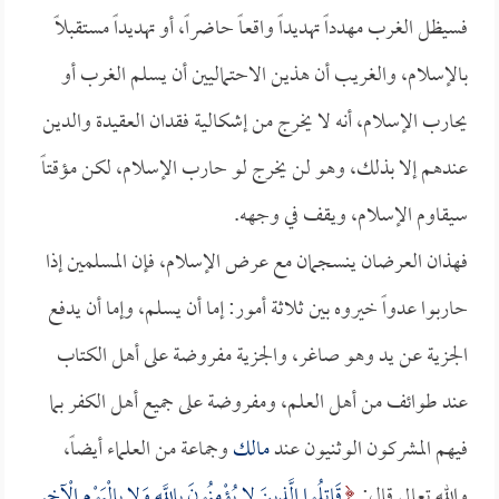
فسيظل الغرب مهدداً تهديداً واقعاً حاضراً، أو تهديداً مستقبلاً
بالإسلام، والغريب أن هذين الاحتماليين أن يسلم الغرب أو
يحارب الإسلام، أنه لا يخرج من إشكالية فقدان العقيدة والدين
عندهم إلا بذلك، وهو لن يخرج لو حارب الإسلام، لكن مؤقتاً
سيقاوم الإسلام، ويقف في وجهه.
فهذان العرضان ينسجمان مع عرض الإسلام، فإن المسلمين إذا
حاربوا عدواً خيروه بين ثلاثة أمور: إما أن يسلم، وإما أن يدفع
الجزية عن يد وهو صاغر، والجزية مفروضة على أهل الكتاب
عند طوائف من أهل العلم، ومفروضة على جميع أهل الكفر بما
فيهم المشركون الوثنيون عند
مالك
وجماعة من العلماء أيضاً،
والله تعالى قال:
قَاتِلُوا الَّذِينَ لا يُؤْمِنُونَ بِاللَّهِ وَلا بِالْيَوْمِ الْآخِرِ