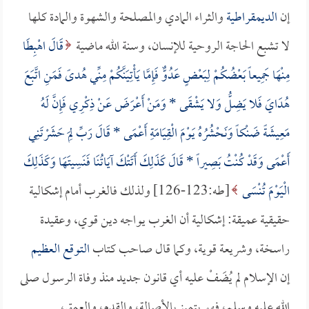
إن
الديمقراطية
والثراء المادي والمصلحة والشهوة والمادة كلها
لا تشبع الحاجة الروحية للإنسان، وسنة الله ماضية
قَالَ اهْبِطَا
مِنْهَا جَمِيعاً بَعْضُكُمْ لِبَعْضٍ عَدُوٌّ فَإِمَّا يَأْتِيَنَّكُمْ مِنِّي هُدىً فَمَنِ اتَّبَعَ
هُدَايَ فَلا يَضِلُّ وَلا يَشْقَى * وَمَنْ أَعْرَضَ عَنْ ذِكْرِي فَإِنَّ لَهُ
مَعِيشَةً ضَنْكاً وَنَحْشُرُهُ يَوْمَ الْقِيَامَةِ أَعْمَى * قَالَ رَبِّ لِمَ حَشَرْتَنِي
أَعْمَى وَقَدْ كُنْتُ بَصِيراً * قَالَ كَذَلِكَ أَتَتْكَ آيَاتُنَا فَنَسِيتَهَا وَكَذَلِكَ
الْيَوْمَ تُنْسَى
[طه:123-126] ولذلك فالغرب أمام إشكالية
حقيقية عميقة: إشكالية أن الغرب يواجه دين قوي، وعقيدة
راسخة، وشريعة قوية، وكما قال صاحب كتاب
التوقع العظيم
إن الإسلام لم يُضَفْ عليه أي قانون جديد منذ وفاة الرسول صلى
الله عليه وسلم، فهو يتميز بالأصالة، والقدم، والعمق،