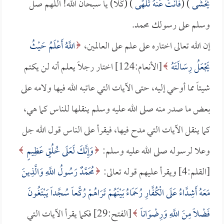
يَخْشَى
) (
فَأَنْتَ عَنْهُ تَلَهَّى
) (كَلَّا) يا سبحان الله! اللهم صل
وسلم على رسولك محمد.
إن الله تعالى اختاره على علم على العالمين،
اللَّهُ أَعْلَمُ حَيْثُ
يَجْعَلُ رِسَالَتَهُ
[الأنعام:124] اختار رجلاً يعلم أنه لن يكتم
شيئاً مما أوحي إليه، حتى الآيات التي عاتبه الله فيها ولامه على
بعض ما صدر منه صلى الله عليه وسلم ينقلها للناس كما هي،
كما ينقل الآيات التي مدح فيها، فيقرأ على الناس قول الله جل
وعلا لرسوله صلى الله عليه وسلم:
وَإِنَّكَ لَعَلَى خُلُقٍ عَظِيمٍ
[القلم:4] ويقرأ عليهم قوله تعالى:
مُحَمَّدٌ رَسُولُ اللَّهِ وَالَّذِينَ
مَعَهُ أَشِدَّاءُ عَلَى الْكُفَّارِ رُحَمَاءُ بَيْنَهُمْ تَرَاهُمْ رُكَّعاً سُجَّداً يَبْتَغُونَ
فَضْلاً مِنَ اللَّهِ وَرِضْوَاناً
[الفتح:29] فكما يقرأ الآيات التي