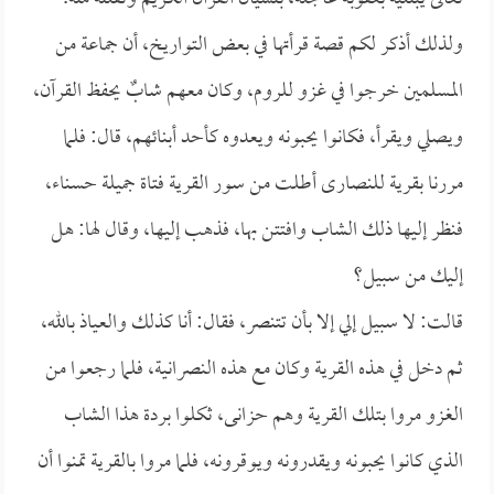
ولذلك أذكر لكم قصة قرأتها في بعض التواريخ، أن جماعة من
المسلمين خرجوا في غزو للروم، وكان معهم شابٌ يحفظ القرآن،
ويصلي ويقرأ، فكانوا يحبونه ويعدوه كأحد أبنائهم، قال: فلما
مررنا بقرية للنصارى أطلت من سور القرية فتاة جميلة حسناء،
فنظر إليها ذلك الشاب وافتتن بها، فذهب إليها، وقال لها: هل
إليك من سبيل؟
قالت: لا سبيل إلي إلا بأن تتنصر، فقال: أنا كذلك والعياذ بالله،
ثم دخل في هذه القرية وكان مع هذه النصرانية، فلما رجعوا من
الغزو مروا بتلك القرية وهم حزانى، ثكلوا بردة هذا الشاب
الذي كانوا يحبونه ويقدرونه ويوقرونه، فلما مروا بالقرية تمنوا أن