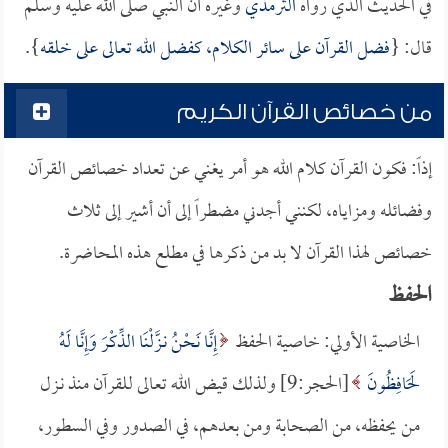
في الحديث الذي رواه
الترمذي
وغيره أن النبي صلى الله عليه وسلم
قال: {
فضل القرآن على سائر الكلام، كفضل الله تعالى على خلقه
}.
من خصائص القرآن الكريم
إذاً: فكون القرآن كلام الله هو أمر يغني عن تعداد خصائص القرآن
وفضائله ومزاياه، لكنني أجدني مضطراً إلى أن أشير إلى ثلاث
خصائص لهذا القرآن لا بد من ذكرها في مطلع هذه المحاضرة.
الحفظ
الخاصية الأولي: خاصية الحفظ
إِنَّا نَحْنُ نـزَّلْنَا الذِّكْرَ وَإِنَّا لَهُ
لَحَافِظُونَ
[الحجر:9] ولذلك قيض الله تعالى للقرآن منذ نـزل
من يحفظه، من الصحابة ومن بعدهم، في الصدور وفي السطور،