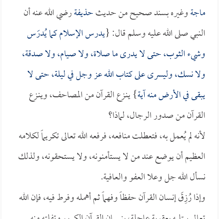
ماجة
وغيره بسند صحيح من حديث
حذيفة
رضي الله عنه أن
النبي صلى الله عليه وسلم قال: {
يدرس الإسلام كما يُدرَس
وشيء الثوب، حتى لا يدرى ما صلاة، ولا صيام، ولا صدقة،
ولا نسك، وليسرى على كتاب الله عز وجل في ليلة، حتى لا
يبقى في الأرض منه آية
} ينـزع القرآن من المصاحف، وينـزع
القرآن من صدور الرجال، لماذا؟
لأنه لم يُعمل به، فتعطلت منافعه، فرفعه الله تعالى تكريماً لكلامه
العظيم أن يوضع عند من لا يستأمنونه، ولا يستحقونه، ولذلك
نسأل الله جل وعلا العفو والعافية.
وإذا رُزِقَ إنسان القرآن حفظاً وفهماً ثم أهمله وفرط فيه، فإن الله
تعالى يبتليه بعقوبة عاجلة، بنسيان القرآن الكريم وتفلته منه.