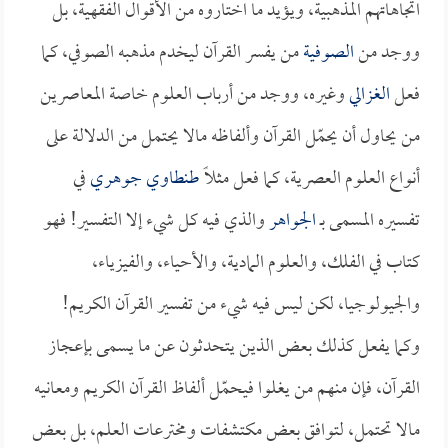
اتجاهاتهم المذهبية، ويؤيد ما اختاروه من الأقوال الفقهية، بل
ووجد من
الصوفية
من يفسر القرآن ليخدم مذهبه الصوفي، كما
فعل
الغزالي
وغيره، ووجد من أرباب العلوم خاصة المعاصرين
من يحاول أن يحمّل القرآن وألفاظه مالا يحتمل من الدلالة على
أنواع العلوم العصرية، كما فعل مثلاً
طنطاوي جوهري
في
تفسيره المسمى بـ
الجواهر
والذي فيه كل شيء إلا التفسير! فهو
كتاب في الفلك، والعلوم المادية، والأحياء، والفيزياء،
والجيولوجيا، لكن ليس فيه شيء من تفسير القرآن الكريم!
وكما يفعل كذلك بعض الذين يتحدثون عن ما يسمى بإعجاز
القرآن، فإن منهم من يغلوا فيحمّل ألفاظ القرآن الكريم ومعانيه
مالا تحتمل، لتوافق بعض مكتشفات ومخترعات العلم، بل بعض