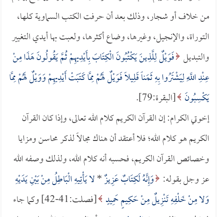
من خلاف أو شجار، وذلك بعد أن حرفت الكتب السماوية كلها،
التوراة، والإنجيل، وغيرها، وضاع أكثرها، ولعبت بها أيدي التغيير
والتبديل
فَوَيْلٌ لِلَّذِينَ يَكْتُبُونَ الْكِتَابَ بِأَيْدِيهِمْ ثُمَّ يَقُولُونَ هَذَا مِنْ
عِنْدِ اللَّهِ لِيَشْتَرُوا بِهِ ثَمَناً قَلِيلاً فَوَيْلٌ لَهُمْ مِمَّا كَتَبَتْ أَيْدِيهِمْ وَوَيْلٌ لَهُمْ مِمَّا
يَكْسِبُونَ
[البقرة:79].
إخوتي الكرام: إن القرآن الكريم كلام الله تعالى، وإذا كان القرآن
الكريم هو كلام الله؛ فلا أعتقد أن هناك مجالاً لذكر محاسن ومزايا
وخصائص القرآن الكريم، فحسبه أنه كلام الله، ولذلك وصفه الله
عز وجل بقوله:
وَإِنَّهُ لَكِتَابٌ عَزِيزٌ
*
لا يَأْتِيهِ الْبَاطِلُ مِنْ بَيْنِ يَدَيْهِ
وَلا مِنْ خَلْفِهِ تَنْزِيلٌ مِنْ حَكِيمٍ حَمِيدٍ
[فصلت:41-42] وكما جاء