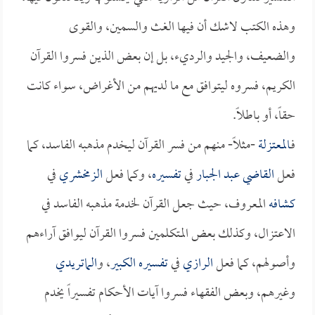
وهذه الكتب لاشك أن فيها الغث والسمين، والقوى
والضعيف، والجيد والرديء، بل إن بعض الذين فسروا القرآن
الكريم، فسروه ليتوافق مع ما لديهم من الأغراض، سواء كانت
حقاً، أو باطلاً.
فـ
المعتزلة
-مثلاً- منهم من فسر القرآن ليخدم مذهبه الفاسد، كما
فعل
القاضي عبد الجبار
في
تفسيره
، وكما فعل
الزمخشري
في
كشافه
المعروف، حيث جعل القرآن لخدمة مذهبه الفاسد في
الاعتزال، وكذلك بعض المتكلمين فسروا القرآن ليوافق آراءهم
وأصولهم، كما فعل
الرازي
في
تفسيره الكبير
، و
الماتريدي
وغيرهم، وبعض الفقهاء فسروا آيات الأحكام تفسيراً يخدم