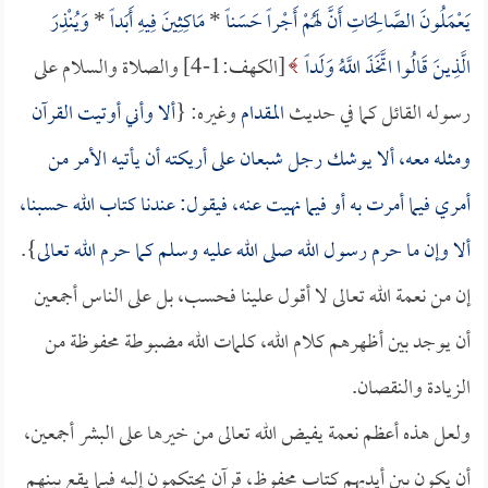
يَعْمَلُونَ الصَّالِحَاتِ أَنَّ لَهُمْ أَجْراً حَسَناً
*
مَاكِثِينَ فِيهِ أَبَداً
*
وَيُنْذِرَ
الَّذِينَ قَالُوا اتَّخَذَ اللَّهُ وَلَداً
[الكهف:1-4] والصلاة والسلام على
رسوله القائل كما في حديث
المقدام
وغيره: {
ألا وأني أوتيت القرآن
ومثله معه، ألا يوشك رجل شبعان على أريكته أن يأتيه الأمر من
أمري فيما أمرت به أو فيما نهيت عنه، فيقول: عندنا كتاب الله حسبنا،
ألا وإن ما حرم رسول الله صلى الله عليه وسلم كما حرم الله تعالى
}.
إن من نعمة الله تعالى لا أقول علينا فحسب، بل على الناس أجمعين
أن يوجد بين أظهرهم كلام الله، كلمات الله مضبوطة محفوظة من
الزيادة والنقصان.
ولعل هذه أعظم نعمة يفيض الله تعالى من خيرها على البشر أجمعين،
أن يكون بين أيديهم كتاب محفوظ، قرآن يحتكمون إليه فيما يقع بينهم