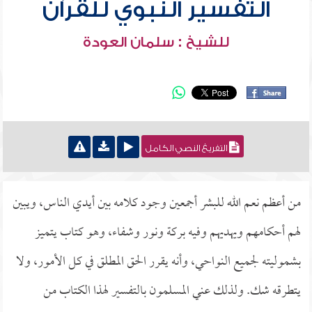
التفسير النبوي للقرآن
للشيخ : سلمان العودة
التفريغ النصي الكامل
من أعظم نعم الله للبشر أجمعين وجود كلامه بين أيدي الناس، ويبين
لهم أحكامهم ويهديهم وفيه بركة ونور وشفاء، وهو كتاب يتميز
بشموليته لجميع النواحي، وأنه يقرر الحق المطلق في كل الأمور، ولا
يتطرقه شك. ولذلك عني المسلمون بالتفسير لهذا الكتاب من