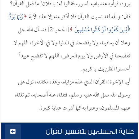
يروه، فرأوه عند باب السور، فقالوا له: يا فلان! ما فعل القرآن؟
قال: والله لقد نسيت القرآن فلا أذكر منه إلا هذه الآية
رُبَمَا يَوَدُّ
الَّذِينَ كَفَرُوا لَوْ كَانُوا مُسْلِمِينَ
[الحجر:2] فنسأل الله جل
وعلا أن يعافينا، ولا يفضحنا في الدنيا ولا في الآخرة، اللهم لا
تفضحنا في الأرض ولا يوم العرض، اللهم لا تفضح عبيداً
أحسنوا الظن بك يا كريم.
أيها الإخوة: القرآن الذي هذه مزاياه، وهذه مكانته، نـزل على
رسول الله صلى الله عليه وسلم، فتلقاه عنه أصحابه، ثم تلقاه
عنهم المسلمون، وعنوا به كما أشرت عناية كبيرة.
عناية المسلمين بتفسير القرآن