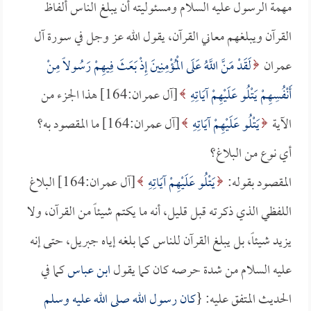
مهمة الرسول عليه السلام ومسئوليته أن يبلغ الناس ألفاظ
القرآن ويبلغهم معاني القرآن، يقول الله عز وجل في سورة آل
عمران
لَقَدْ مَنَّ اللَّهُ عَلَى الْمُؤْمِنِينَ إِذْ بَعَثَ فِيهِمْ رَسُولاً مِنْ
أَنْفُسِهِمْ يَتْلُو عَلَيْهِمْ آيَاتِهِ
[آل عمران:164] هذا الجزء من
الآية
يَتْلُو عَلَيْهِمْ آيَاتِهِ
[آل عمران:164] ما المقصود به؟
أي نوع من البلاغ؟
المقصود بقوله:
يَتْلُو عَلَيْهِمْ آيَاتِهِ
[آل عمران:164] البلاغ
اللفظي الذي ذكرته قبل قليل، أنه ما يكتم شيئاً من القرآن، ولا
يزيد شيئاً، بل يبلغ القرآن للناس كما بلغه إياه جبريل، حتى إنه
عليه السلام من شدة حرصه كان كما يقول
ابن عباس
كما في
الحديث المتفق عليه: {
كان رسول الله صلى الله عليه وسلم