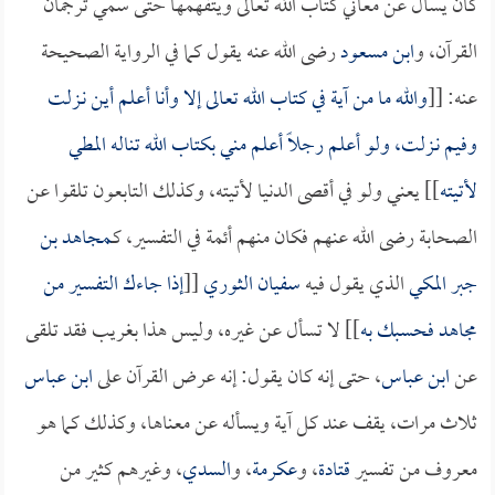
كان يسأل عن معاني كتاب الله تعالى ويتفهمها حتى سمي ترجمان
القرآن، و
ابن مسعود
رضى الله عنه يقول كما في الرواية الصحيحة
عنه: [[
والله ما من آية في كتاب الله تعالى إلا وأنا أعلم أين نـزلت
وفيم نـزلت، ولو أعلم رجلاً أعلم مني بكتاب الله تناله المطي
لأتيته
]] يعني ولو في أقصى الدنيا لأتيته، وكذلك التابعون تلقوا عن
الصحابة رضى الله عنهم فكان منهم أئمة في التفسير، كـ
مجاهد بن
جبر المكي
الذي يقول فيه
سفيان الثوري
[[
إذا جاءك التفسير من
مجاهد
فحسبك به
]] لا تسأل عن غيره، وليس هذا بغريب فقد تلقى
عن
ابن عباس
، حتى إنه كان يقول: إنه عرض القرآن على
ابن عباس
ثلاث مرات، يقف عند كل آية ويسأله عن معناها، وكذلك كما هو
معروف من تفسير
قتادة
، و
عكرمة
، و
السدي
، وغيرهم كثير من