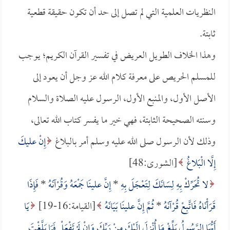
النظريات العلمية التي لم تصل إلى حد أن تكون حقيقة قطعية
ثابتة.
وهذا الخلاف الطويل العريض في تفسير القرآن الكريم؛ يوجب
للمسلم الحريص على معرفة كلام الله عز وجل أن يعود إلى
الأصل الأول، والمنبع الأول، الرسول عليه الصلاة والسلام
وسنته الصحيحة الثابتة، فهي خير ما يفسر كتاب الله تعالى،
وذلك لأن الرسول صلى الله عليه وسلم أمر بالبلاغ
إِنْ عليكَ
إِلَّا الْبَلاغُ
[الشورى:48]
لا تُحَرِّكْ بِهِ لِسَانَكَ لِتَعْجَلَ بِهِ
*
إِنَّ علينَا جَمْعَهُ وَقُرْآنَهُ
*
فَإِذَا
قَرَأْنَاهُ فَاتَّبِعْ قُرْآنَهُ
*
ثُمَّ إِنَّ علينَا بَيَانَهُ
[القيامة:16-19]
يَا
أَيُّهَا الرَّسُولُ بَلِّغْ مَا أُنْزِلَ إِلَيْكَ مِنْ رَبِّكَ وَإِنْ لَمْ تَفْعَلْ فَمَا بَلَّغْتَ