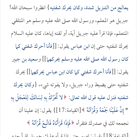
يعالج من التنـزيل شدة، وكان يحرك شفتيه
} انظروا سبحان الله!
جبريل هو المعلم، ورسول الله صلى الله عليه وسلم هو المتلقي
المتعلم، فإذا قرأ عليه جبريل آية، أو لقنه إياها، كان عليه السلام
يحرك شفتيه حتى إن
ابن عباس
يقول: [[
فأنا أحرك شفتي كما
كان رسول الله صلى الله عليه وسلم يحركهما
]] و
سعيد بن جبير
يقول: [[
فأنا أحرك شفتي كما كان
ابن عباس
يحركهما
]] يحرك
شفتيه حتى يضبط وراء جبريل، ولا يفوته شيء، {
وكان يحرك
شفتيه فنـزل عليه قول الله تعالى:
لا تُحَرِّكْ بِهِ لِسَانَكَ لِتَعْجَلَ بِهِ
*
إِنَّ عَلَيْنَا جَمْعَهُ وَقُرْآنَهُ
[القيامة:17]} يقول: إن علينا أن
نجمعه لك في صدرك فتقرأه
فَإِذَا قَرَأْنَاهُ فَاتَّبِعْ قُرْآنَهُ
[القيامة:18] يقول: اصبر حتى إذا قرأه عليك جبريل اقرأ بعده