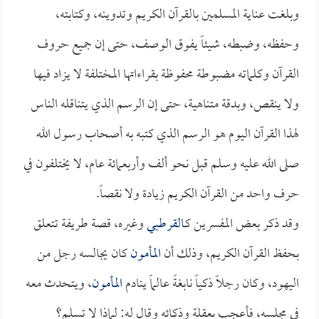
وبلغت عناية المسلمين بالقرآن الكريم وتدوينه، وكتابته،
وحفظه، وضبطه، شيئاً يفوق الوصف، حتى إن جميع حروف
القرآن وكلماته مضبوطة محفوظة بقراءاتها المختلفة لا يزاد فيها
ولا ينقص، وبدقة متناهية، حتى إن الرسم الذي يتناقله الناس
لهذا القرآن اليوم هو الرسم الذي كتبه به أصحاب رسول الله
صلى الله عليه وسلم قبل نحو ألف وأربعمائة عام، لا يختلفون في
حرف واحد من القرآن الكريم زيادة ولا نقصاً.
وقد ذكر بعض المفسرين كـ
القرطبي
وغيره، قصة طريفة تتعلق
بحفظ القرآن الكريم، وذلك أن
المأمون
كان يجالسه رجل من
اليهود، وكان رجلاً ذكياً نابغةً عالماً ينادم
المأمون
، ويتحدث معه
في مجلسه، فأعجب بعقلة وذكائه وقال له: لماذا لا تسلم؟