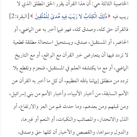
الخاصية الثالثة هي: أن هذا القرآن يقرر الحق المطلق الذي لا
ريب فيه
ذَلِكَ الْكِتَابُ لا رَيْبَ فِيهِ هُدىً لِلْمُتَّقِينَ
[البقرة:2]
فالقرآن حق كله، وصدق كله، فهو فيما أخبر به عن الماضي، أو
الحاضر، أو المستقبل، صدق، ويستحيل استحالة مطلقة قطعية
لا تردد فيها أن يتعارض خبر القرآن مع الواقع، أو مع التاريخ
الماضي، أو مع ما يكتشفه العلم في المستقبل، فنجزم ونقطع بلا
تردد من منطلق إيماننا بالله العظيم، أن كل ما أخبر به القرآن عن
الأمم السابقة، من أخبار الأنبياء، وأخبار الأمم من بني إسرائيل،
ومن قبلهم ومن بعدهم، وما حدث لهم من العز والارتفاع، أو
الذل والانحدار، والمصائب والنكبات، أو النعم أو غيرها،
والدول وسواها، والقصص والأخبار أن كلها حق وصدق،