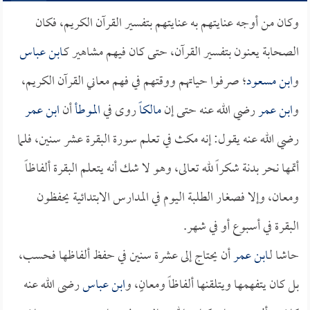
وكان من أوجه عنايتهم به عنايتهم بتفسير القرآن الكريم، فكان
الصحابة يعنون بتفسير القرآن، حتى كان فيهم مشاهير كـ
ابن عباس
و
ابن مسعود
؛ صرفوا حياتهم ووقتهم في فهم معاني القرآن الكريم،
و
ابن عمر
رضي الله عنه حتى إن
مالكاً
روى في
الموطأ
أن
ابن عمر
رضي الله عنه يقول: إنه مكث في تعلم سورة البقرة عشر سنين، فلما
أتمها نحر بدنة شكراً لله تعالى، وهو لا شك أنه يتعلم البقرة ألفاظاً
ومعان، وإلا فصغار الطلبة اليوم في المدارس الابتدائية يحفظون
البقرة في أسبوع أو في شهر.
حاشا لـ
ابن عمر
أن يحتاج إلى عشرة سنين في حفظ ألفاظها فحسب،
بل كان يتفهمها ويتلقنها ألفاظاً ومعانٍ، و
ابن عباس
رضى الله عنه