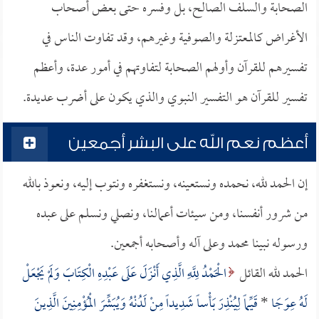
الصحابة والسلف الصالح، بل وفسره حتى بعض أصحاب
الأغراض كالمعتزلة والصوفية وغيرهم، وقد تفاوت الناس في
تفسيرهم للقرآن وأولهم الصحابة لتفاوتهم في أمور عدة، وأعظم
تفسير للقرآن هو التفسير النبوي والذي يكون على أضرب عديدة.
أعظم نعم الله على البشر أجمعين
إن الحمد لله، نحمده ونستعينه، ونستغفره ونتوب إليه، ونعوذ بالله
من شرور أنفسنا، ومن سيئات أعمالنا، ونصلي ونسلم على عبده
ورسوله نبينا محمد وعلى آله وأصحابه أجمعين.
الحمد لله القائل
الْحَمْدُ لِلَّهِ الَّذِي أَنْزَلَ عَلَى عَبْدِهِ الْكِتَابَ وَلَمْ يَجْعَلْ
لَهُ عِوَجَا
*
قَيِّماً لِيُنْذِرَ بَأْساً شَدِيداً مِنْ لَدُنْهُ وَيُبَشِّرَ الْمُؤْمِنِينَ الَّذِينَ