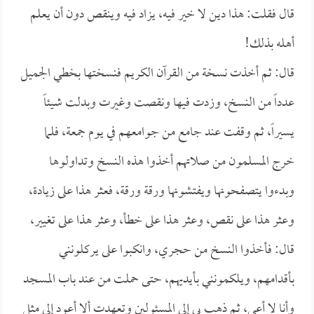
قال فقلت: هذا دين لا خير فيه، يزاد فيه وينقص دون أن يعلم
أهله بذلك!
قال: ثم أخذت نسخة من القرآن الكريم فنسختها بخطي الجميل
عدداً من النسخ، وزدت فيها ونقصت وغيرت وبدلت شيئاً
يسيراً، ثم وقفت عند جامع من جوامعهم في يوم جمعة، فلما
خرج المسلمون من صلاتهم أخذوا هذه النسخ وتداولوها
وبدءوا يتصفحونها ويفتشونها ورقة ورقة، فعثر هذا على زيادة،
وعثر هذا على نقص، وعثر هذا على خطأ، وعثر هذا على تغيير،
قال: فأخذوا النسخ من حجري، وانكبوا على يركلونني
بأقدامهم، ويلكمونني بأيديهم، حتى حملت من عند باب المسجد
وأنا لا أعي، ثم ذهب بي إلى المسئولين وتعهدت ألا أعود إلى مثل