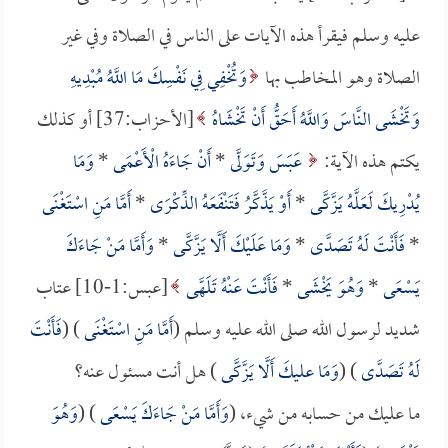
عليه وسلم فيقرأ هذه الآيات على الناس في الصلاة وفي غير
الصلاة وهو المخاطب بها
وَتُخْفِي فِي نَفْسِكَ مَا اللَّهُ مُبْدِيهِ
وَتَخْشَى النَّاسَ وَاللَّهُ أَحَقُّ أَنْ تَخْشَاهُ
[الأحزاب:37] أو كذلك
يكتم هذه الآية:
عَبَسَ وَتَوَلَّى
*
أَنْ جَاءَهُ الْأَعْمَى
*
وَمَا
يُدْرِيكَ لَعَلَّهُ يَزَّكَّى
*
أَوْ يَذَّكَّرُ فَتَنْفَعَهُ الذِّكْرَى
*
أَمَّا مَنِ اسْتَغْنَى
*
فَأَنْتَ لَهُ تَصَدَّى
*
وَمَا عَلَيْكَ أَلَّا يَزَّكَّى
*
وَأَمَّا مَنْ جَاءَكَ
يَسْعَى
*
وَهُوَ يَخْشَى
*
فَأَنْتَ عَنْهُ تَلَهَّى
[عبس:1-10] عتاب
شديد لرسول الله صلى الله عليه وسلم (
أَمَّا مَنِ اسْتَغْنَى
) (
فَأَنْتَ
لَهُ تَصَدَّى
) (
وَمَا عليكَ أَلَّا يَزَّكَّى
) هل أنت مسئول عنه؟
ما عليك من حسابه من شيء، (
وَأَمَّا مَنْ جَاءَكَ يَسْعَى
) (
وَهُوَ