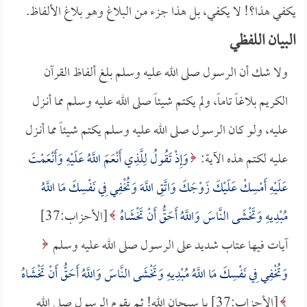
يكفي هذا؟! لا يكفي، بل هذا جزء من البلاغ وهو بلاغ الألفاظ.
البيان اللفظي
ولا شك أن الرسول صلى الله عليه وسلم بلغ ألفاظ القرآن
الكريم بلاغاً تاماً، ولم يكتم شيئاً صلى الله عليه وسلم مما أنـزل
عليه، ولو كان الرسول صلى الله عليه وسلم يكتم شيئاً مما أنـزل
عليه لكتم هذه الآية:
وَإِذْ تَقُولُ لِلَّذِي أَنْعَمَ اللَّهُ عَلَيْهِ وَأَنْعَمْتَ
عَلَيْهِ أَمْسِكْ عَلَيْكَ زَوْجَكَ وَاتَّقِ اللَّهَ وَتُخْفِي فِي نَفْسِكَ مَا اللَّهُ
مُبْدِيهِ وَتَخْشَى النَّاسَ وَاللَّهُ أَحَقُّ أَنْ تَخْشَاهُ
[الأحزاب:37]
آيات فيها عتاب شديد على الرسول صلى الله عليه وسلم
وَتُخْفِي فِي نَفْسِكَ مَا اللَّهُ مُبْدِيهِ وَتَخْشَى النَّاسَ وَاللَّهُ أَحَقُّ أَنْ تَخْشَاهُ
[الأحزاب:37] يا سبحان الله! ثم يقوم الرسول صلى الله