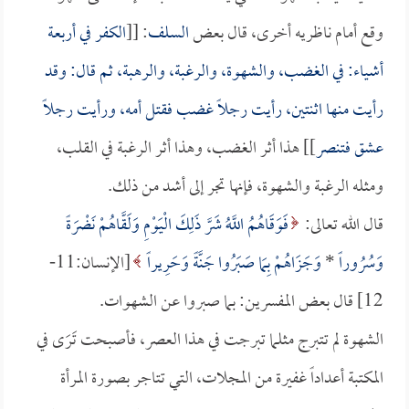
وقع أمام ناظريه أخرى، قال بعض
السلف
: [[
الكفر في أربعة
أشياء: في الغضب، والشهوة، والرغبة، والرهبة، ثم قال: وقد
رأيت منها اثنتين، رأيت رجلاً غضب فقتل أمه، ورأيت رجلاً
عشق فتنصر
]] هذا أثر الغضب، وهذا أثر الرغبة في القلب،
ومثله الرغبة والشهوة، فإنها تجر إلى أشد من ذلك.
قال الله تعالى:
فَوَقَاهُمُ اللَّهُ شَرَّ ذَلِكَ الْيَوْمِ وَلَقَّاهُمْ نَضْرَةً
وَسُرُوراً
*
وَجَزَاهُمْ بِمَا صَبَرُوا جَنَّةً وَحَرِيراً
[الإنسان:11-
12] قال بعض المفسرين: بما صبروا عن الشهوات.
الشهوة لم تتبرج مثلما تبرجت في هذا العصر، فأصبحت تَرَى في
المكتبة أعداداً غفيرة من المجلات، التي تتاجر بصورة المرأة