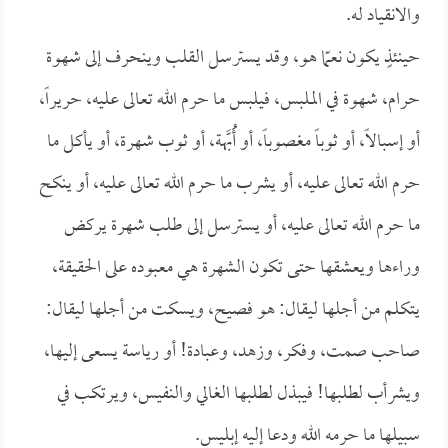
والانقياد له.
حينئذٍ يكون نعمّا هو، وقد يسترسل القلب وينحرف إلى شهوة
حرام، شهوة في الملبس، فيلبس ما حرم الله تعالى عليه، حريراً،
أو إسبالاً، أو ثوباً مغصوباً، أو أَُبَّهة، أو ثوب شهرة، أو يأكل ما
حرم الله تعالى عليه، أو يشرب ما حرم الله تعالى عليه، أو ينكح
ما حرم الله تعالى عليه، أو يسترسل إلى طلب شهرة يركض
وراءها ويعشقها حتى تكون الشهرة هي معبوده على الحقيقة،
يتكلم من أجلها ليقال: هو فصيح، ويسكت من أجلها ليقال:
صاحب صمت، وفكر، وزهد، وعبادة! أو رياسة يسعى إليها،
ويشرأب لطلبها! فيبذل لطلبها الغالي والنفيس، ويرتكب في
سبيلها ما حرمه الله ودعا إليه إبليس.