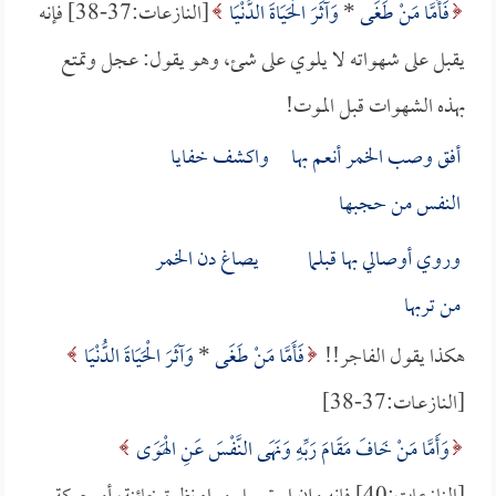
فَأَمَّا مَنْ طَغَى
*
وَآثَرَ الْحَيَاةَ الدُّنْيَا
[النازعات:37-38] فإنه
يقبل على شهواته لا يلوي على شئ، وهو يقول: عجل وتمتع
بهذه الشهوات قبل الموت!
أفق وصب الخمر أنعم بها واكشف خفايا
النفس من حجبها
وروي أوصالي بها قبلما يصاغ دن الخمر
من تربها
هكذا يقول الفاجر!!
فَأَمَّا مَنْ طَغَى
*
وَآثَرَ الْحَيَاةَ الدُّنْيَا
[النازعـات:37-38]
وَأَمَّا مَنْ خَافَ مَقَامَ رَبِّهِ وَنَهَى النَّفْسَ عَنِ الْهَوَى