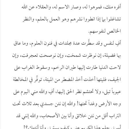
أفره منك، فموهوا له، وصار الاسم له، والعقلاء عن الله
تشاغلوا بما إذا انطووا نشرهم وهو العمل بالعلم، والنظر
الخالص لنفوسهم.
أفٍ لنفس وقد سطَّرت عدة مجلدات في فنون العلوم، وما عاق
بها فضيلة، إن نوظرت شمخت، وإن نوصحت تعجرفت، وإن
لاحت الدنيا طارت إليها طيران الرخم، وسقوط الغراب على
الجيف، فليتها أخذت أخذ المضطر من الميتة، توفِّر في المخالطة
عيوباً تبلى، ولا تحتشم نظر الحق إليها، أفٍ والله مني اليوم على
وجه الأرض وغداً تحتها! والله إن نتن جسدي بعد ثلاث تحت
التراب أقل من نتن خلائق وأنا بين الأصحاب، والله إنني قد
أبهرني حلم هذا الكريم عني، كيف يسترني وأنا أنتهك؟!