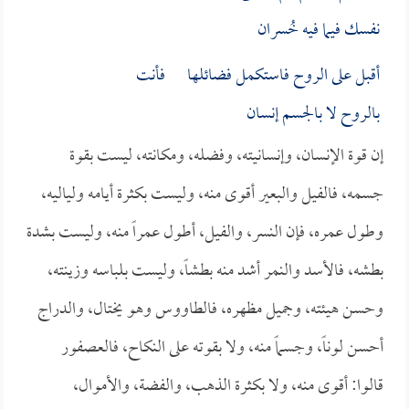
نفسك فيما فيه خُسران
أقبل على الروح فاستكمل فضائلها فأنت
بالروح لا بالجسم إنسان
إن قوة الإنسان، وإنسانيته، وفضله، ومكانته، ليست بقوة
جسمه، فالفيل والبعير أقوى منه، وليست بكثرة أيامه ولياليه،
وطول عمره، فإن النسر، والفيل، أطول عمراً منه، وليست بشدة
بطشه، فالأسد والنمر أشد منه بطشاً، وليست بلباسه وزينته،
وحسن هيئته، وجميل مظهره، فالطاووس وهو يختال، والدراج
أحسن لوناً، وجسماً منه، ولا بقوته على النكاح، فالعصفور
قالوا: أقوى منه، ولا بكثرة الذهب، والفضة، والأموال،