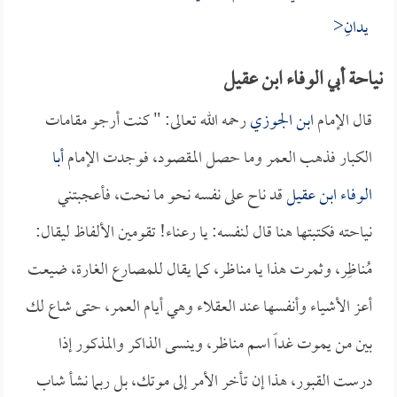
يدانِ<
نياحة أبي الوفاء ابن عقيل
قال الإمام
ابن الجوزي
رحمه الله تعالى: " كنت أرجو مقامات
الكبار فذهب العمر وما حصل المقصود، فوجدت الإمام
أبا
الوفاء ابن عقيل
قد ناح على نفسه نحو ما نحت، فأعجبتني
نياحته فكتبتها هنا قال لنفسه: يا رعناء! تقومين الألفاظ ليقال:
مُناظِر، وثمرت هذا يا مناظر، كما يقال للمصارع الغارة، ضيعت
أعز الأشياء وأنفسها عند العقلاء وهي أيام العمر، حتى شاع لك
بين من يموت غداً اسم مناظر، وينسى الذاكر والمذكور إذا
درست القبور، هذا إن تأخر الأمر إلى موتك، بل ربما نشأ شاب