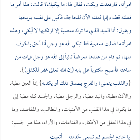
امرأته، فارتعدت وبكت، فقال لها: ما يبكيكِ؟ قالت: هذا أمر ما
فعلته قط، وإنما فعلته الآن للحاجة، فأقبل على نفسه يوبخها
ويقول: أنا العبد الذي ما ترك معصية إلا ارتكبها لا أبكي، وهذه
امرأة ما فعلت معصية قط تبكي لله عز وجل أنا أحق بالخوف
منها، ثم قام من عندها معرضاً تائباً إلى الله عز وجل فمات من
ساعته فأصبح مكتوباً على بابه (إن الله تعالى غفر للكفل)
}.
{
والقلب يتمنى؛ والفرج يصدق ذلك أو يكذبه
} إذاً العين مطية،
والأذن مطية، واليد مطية، والرجل مطية، والجسد كله مطية إلى
ما يكون في هذا القلب من الأمنيات، والمطالب، والمقاصد، وما
في هذا العقل من الأفكار، والقناعات، والآراء، هذا هو الجسم:
يا خادم الجسم كم تسعى لخدمته أتعبت