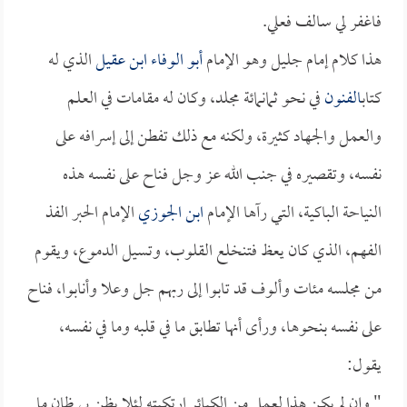
فاغفر لي سالف فعلي.
هذا كلام إمام جليل وهو الإمام
أبو الوفاء ابن عقيل
الذي له
كتاب
الفنون
في نحو ثمانمائة مجلد، وكان له مقامات في العلم
والعمل والجهاد كثيرة، ولكنه مع ذلك تفطن إلى إسرافه على
نفسه، وتقصيره في جنب الله عز وجل فناح على نفسه هذه
النياحة الباكية، التي رآها الإمام
ابن الجوزي
الإمام الحبر الفذ
الفهم، الذي كان يعظ فتنخلع القلوب، وتسيل الدموع، ويقوم
من مجلسه مئات وألوف قد تابوا إلى ربهم جل وعلا وأنابوا، فناح
على نفسه بنحوها، ورأى أنها تطابق ما في قلبه وما في نفسه،
يقول:
" وإن لم يكن هذا لعمل من الكبائر ارتكبته لئلا يظن بي ظان ما