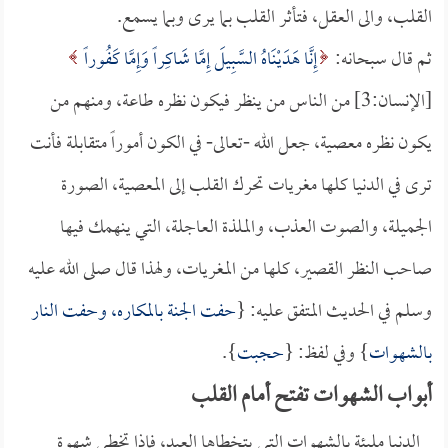
القلب، والى العقل، فتأثر القلب بما يرى وبما يسمع.
ثم قال سبحانه:
إِنَّا هَدَيْنَاهُ السَّبِيلَ إِمَّا شَاكِراً وَإِمَّا كَفُوراً
[الإنسان:3] من الناس من ينظر فيكون نظره طاعة، ومنهم من
يكون نظره معصية، جعل الله -تعالى- في الكون أموراً متقابلة فأنت
ترى في الدنيا كلها مغريات تحرك القلب إلى المعصية، الصورة
الجميلة، والصوت العذب، والملذة العاجلة، التي ينهمك فيها
صاحب النظر القصير، كلها من المغريات، ولهذا قال صلى الله عليه
وسلم في الحديث المتفق عليه: {
حفت الجنة بالمكاره، وحفت النار
بالشهوات
} وفي لفظ: {
حجبت
}.
أبواب الشهوات تفتح أمام القلب
الدنيا مليئة بالشهوات التي يتخطاها العبد، فإذا تخطى شهوة