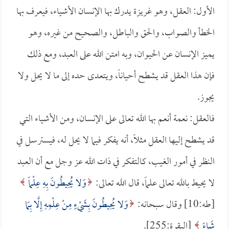
الأول: العقل، وهو غريزة يدرك بها الإنسان الأشياء، فيعرف بها
الخطأ والصواب، والحق والباطل، والصحيح من غيره، وهو
يميز الإنسان عن الحيوان، وبه امتن الله على العبد، ومع ذلك
فإن هذا العقل قد يشطح أحياناً، ويتعدى حده إلى ما لا يحل ولا
يجوز.
فالعقل: نعمة أنعم بها الله تعالى على الإنسان، ومن الأشياء التي
قد يشطح إليها العقل مثلاً، أنه يفكر فيما لا يحل له، فيسترسل في
النظر في أمور الغيب، كالتفكر في ذات الله عز وجل مع أن العبد
لا يحيط بالله تعالى علماً، قال الله تعالى:
وَلا يُحِيطُونَ بِهِ عِلْماً
[طه:10] وقال سبحانه:
وَلا يُحِيطُونَ بِشَيْءٍ مِنْ عِلْمِهِ إِلَّا بِمَا
شَاءَ
[البقرة:255].