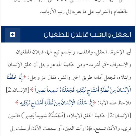
بالطعام والشراب على ما يقربه إلى رب الأرباب.
العقل والقلب قابلان للطغيان
أيها الإخوة.. العقل، والقلب، والجسم تبع لهما، قابلان للطغيان
والانحراف -كما أشرت- ومن حكمة الله عز وجل أن خلق الإنسان
وابتلاه، فجعل أمامه طريق الخير والشر، فقال عز وجل:
إِنَّا خَلَقْنَا
الْأِنْسَانَ مِنْ نُطْفَةٍ أَمْشَاجٍ نَبْتَلِيهِ فَجَعَلْنَاهُ سَمِيعاً بَصِيراً
[الإنسان:2]
فلاحظ هذه الآية:
إِنَّا خَلَقْنَا الْأِنْسَانَ مِنْ نُطْفَةٍ أَمْشَاجٍ نَبْتَلِيهِ
[الإنسان:2] حكمة الخلق الابتلاء، (فَجَعَلْنَاهُ سَمِيعاً بَصِيراً) فالعين
ترى، والأذن تسمع، فإذا رأت العين، أو سمعت الأذن أرسلت إلى