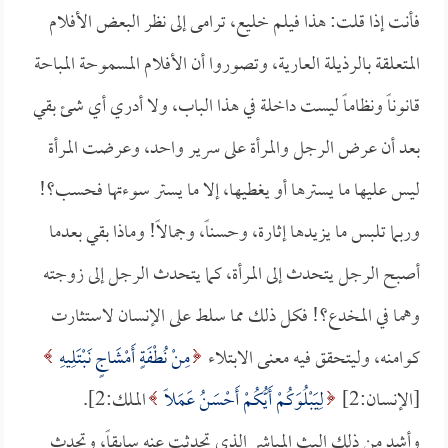
فأنت إذا قلت: هذا فيلم خليع، ترامى إلى نظر البعض الأفلام
المتعلقة بالرذيلة العارية، وتصوروا أن الأفلام المسموحة المباحة
قانوناً ونظاماً ليست داخلة في هذا الباب، ولا أدري أي شئ بقي
بعد أن عرض الرجل والمرأة على سرير واحد، وعرضت المرأة
ليس عليها ما يسترها أو يغطيها، إلا ما يستر سوءتها فحسب؟!
وربما تلبس ما يزيدها إثارة، وحسناً، وجمالاً! وماذا بقي بعدما
أصبح الرجل يتحدث إلى المرأة، كما يتحدث الرجل إلى زوجته
وهما في المخدع؟! فكل ذلك مما سلط على الإنسان لاستثارت
كوامنه، وليتحقق فيه معنى الابتلاء
مِنْ نُطْفَةٍ أَمْشَاجٍ نَبْتَلِيهِ
[الإنسان:2]
لِيَبْلُوَكُمْ أَيُّكُمْ أَحْسَنُ عَمَلاً
الملك:2].
وأشد من ذلك البث المباشر الذي تحدثت عنه سابقاً، وتحدث