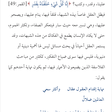
علينا، وقدر، وكتب؟
إِنَّا كُلَّ شَيْءٍ خَلَقْنَاهُ بِقَدَرٍ
[القمر:49]
فيظل العقل غاصاً بهذه الشبهة، قلقاً فيها، ينام عليها، ويصحو
عليها، وهي تسير معه حيث سار فيتعكر الصفاء، وتكثر الهموم،
حتى لا يكاد الإنسان يطمع في الفكاك من هذه الشبهات، وقد
يستمر العقل أحياناً في بحث مسائل ليس لها أهمية دينية أو
دنيوية، فليس فيها سوى ضياع التفكير، ككثير من مباحث
الفلاسفة الذين يضيعون الأعمار فيها، ثم يكون نهاية أحدهم كما
يقول:
نهاية إقدام العقـول عقال وأكثر سعي
العالمين ضلالُ