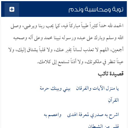
توبة ومحاسبة وندم
الحمد لله حمداً كثيراً طيباً مباركاً فيه، كما يحب ربنا ويرضى، وصلى
اللّه وسلم وبارك على عبده ورسوله نبينا محمد وعلى آله وصحبه
أجمعين، اللهم لا تعذب لساناً يخبر عنك، ولا قلباً يشتاق إليك، ولا
عيناً تنظر في ملكوتك، ولا أذناً تستمع إلى كلامك.
قصيدة تائب
يا منـزل الآيات والفرقان بيني وبينك حرمة
القرآنِ
اشرح به صدري لمعرفة الهدى واعصم به
قلبي من الشيطانِ