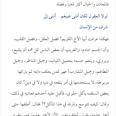
فالمعادن والجبال أكثر ذهباً وفضة.
لولا العقول لكان أدنى ضيغم أدنى إلى
شرف من الإنسان
فهكذا عرفت أيها الأخ الكريم! فضل العقل، وفضل القلب،
وأن الجسم خادم، والغريب أن بعض الناس كل همه أن يشبع،
ويروي، وينعم جسمه بجميل الثياب، وجميل المناظر، وجميل
المطاعم، وجميل المشارب! فهو كمن يعلف دابته ثم يتركها
مربوطة، لا يستخدمها في أمر ينفعه في دنيا ولا في دين! كان
بعض السلف يأكل حلوى، فأقبل عليه أحدهم فعاتبه في ذلك،
وقال: كيف تتوسع وتترفه في هذا المأكل؟! فقال: أعلفها حتى
أحمل عليها، يقول: أعلف نفسي الآن لأحمل عليها. فهو يتقوى