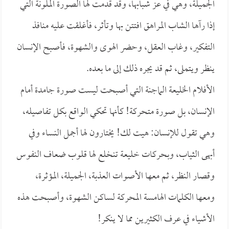
الجميلة، وهي في عز شبابها، وقد قدمت لها الصورة الملونة التي
إذا رآها الشاب المراهق افتتن بها وتأثر، فأغلقت عليه منافذ
التفكير، وغاب العقل، وحضر الهوى والشهوة، فأصبح الإنسان
ينظر ويتملى، ثم قد يجره ذلك إلى ما بعده.
الأفلام الخليعة الماجنة التي أصبحت ليست صورة جامدة أمام
الإنسان، بل صورة متحركة! كأنها تحكي الواقع بكل تفاصيله،
وهي تقول للإنسان: هيت لك! يختارون لها أجمل النساء وفي
أبهى الثياب، وبحركات خليعة تنخلع لها قلوب ضعاف النفوس
وقصار النظر، ثم معها الأصوات العذبة، الجميلة، المؤثرة،
ومعها الكلمات الهامسة المحركة لساكن الشهوة، وأصبحت هذه
الأشياء في عرف الكثيرين مما لا ينكر!