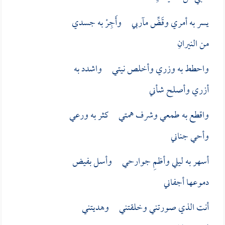
يسر به أمري وقَضِّ مآربي وأَجِرْ به جسدي
من النيرانِ
واحطط به وزري وأخلص نيتي واشدد به
أزري وأصلح شأني
واقطع به طمعي وشرف همتي كثر به ورعي
وأحي جناني
أسهر به ليلي وأظمِ جوارحي وأسل بفيض
دموعها أجفاني
أنت الذي صورتني وخلقتني وهديتني