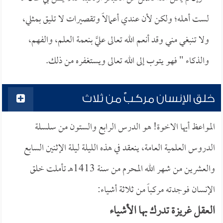
لست أهله؛ ولكن لأن عندي أعمالاً وتقصيرات لا تليق بمثلي،
ولا تنبغي مني وقد أنعم الله تعالى عليَّ بنعمة العلم، والفهم،
والذكاء " فهو يتوب إلى الله تعالى ويستغفره من ذلك.
خلق الإنسان مركبٌ من ثلاث
المواعظ أيها الاخوة! هو الدرس الرابع والستون من سلسلة
الدروس العلمية العامة، ينعقد في هذه الليلة ليلة الإثنين السابع
والعشرين من شهر الله المحرم من سنة 1413هـ تأملت خلق
الإنسان فوجدته مركباً من ثلاثة أشياء:
العقل غريزة تدرك بها الأشياء