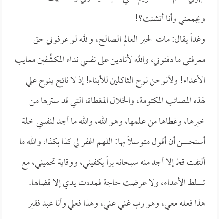
ويجمعني وأنا أتشتت؟!
وغداً يقال: مات الحبر العالم الصالح، والله لو عرفوني حق
معرفتي ما دفنوني، والله لأنادين على نفسي نداء المكشِّفين معايب
الأعداء! ولأنوحن نوح الثاكلين للأبناء! إذ لا نائح ينوح علي
لهذه المصائب المكتومة، والخلال المغطاة، التي قد سترها من
خبرها، وغطاها من علمها، وهو الله، والله ما أجد لنفسي خلة
أستحسن أن أقول متوسلاً بها: اللهم اغفر لي كذا بكذا، والله ما
ألتفت قط إلا أجد منه سبحانه براً يكفيني، ووقاية تحميني، مع
تسلط الأعداء، ولا عرضت حاجة فمددت يدي إلا قضاها.
هذا فعله معي، وهو رب غني عني، وهذا فعلي وأنا عبد فقير