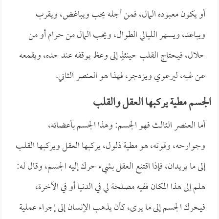
أو يكون معبوده المال، فمن أجله يحب ويباغض، ويقرب
ويباعد، ويسهر الليالي الطوال، ويحب المال من حرام أو من
حلال، فيحتاج القلب حينئذٍ إلى وعظ يوقفه عند حده، ويقمعه
عن غيه، ليرعوي ويزدجر، فهذا هو العنصر الثاني.
الجسم مطية يركبها العقل والقلب
أما العنصر الثالث فهو الجسم: وهذا الجسم بأعضائه،
وجوارحه، وقوته، هو مطية ذلول، يركبها العقل ويركبها القلب
إلى ما يريدان، فإذا اقتنع العقل بشيء حرك إليه الجسم، وقال له:
هلم إلى هذا المكان ففيه مصلحة لي في الدنيا أو في الآخرة،
فيحرك الجسم إلى ما يرى، كأن يذهب الإنسان إلى إجراء عملية