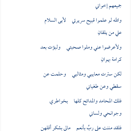
جميعهم إخواني
والله لو علموا قبيح سريرتي لأبى السلام
علي من يلقانِ
ولأعرضوا عني وملوا صحبتي ولبؤت بعد
كرامة بهوانِ
لكن سترت معايبـي ومثالبي وحلمت عن
سقطي وعن طغياني
فلك المحامد والمدائح كلها بخواطري
وجوانحي ولساني
فلقد مننت علي ربِّ بأنعم مالي بشكر أقلهن