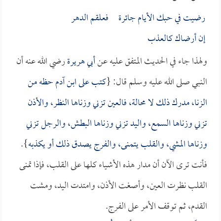
رضيت في حبك الأيام جائرة فعلقم الدهر
إن أرضاك كالعذب
ولهذا جاء في الحديث المتفق عليه عن
أبي هريرة
رضي الله عنه أن
النبي صلى الله عليه وسلم قال: {
كتب على ابن آدم حظه من
الزنا، مدرك ذلك لا محالة، فالعين تزني وزناها النظر، والأذن
تزني وزناها السمع، واليد تزني وزناها البطش، والرجل تزني
وزناها المشي، والقلب يتمنى، والفرج يصدق ذلك أو يكذبه
}.
فأنت ترى الآن أن مدار هذه الأشياء كلها على القلب، فإذا تمنى
القلب نظرت العين، وأصغت الأذن، وامتدت اليد، ومشت
القدم، ثم توقف الأمر على الفرج.