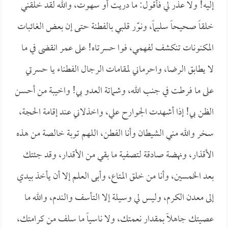
إليه! ولا عذر لي فأقول: ما دريت أو سهوت، والله لقد خلقني
خلقاً صحيحاً سليماً، ونوّر قلبي بالفطنة حتى إن بعض الغائبات
المكنونات تنكشف لفهمي، فوا حسرتاه! على عمر انقضى في ما
لا يطابق الرضا، واحرماني لمقامات الرجال الفطناء يا حسرتي
على ما فرطت في جنب الله، وشماتة العدو بي! واخيبة من أحسن
الظن بي! إذا أشهدت الجوارح علي، واخذلاني عند إقامة الحجة،
سخر والله مني الشيطان وأنا الفطن، اللهم توبة خالصة من هذه
الأقذار، ونهضة صادقة لتصفية ما بقي من الأقدار، وقد جئتك
بعد الخمسين، وأنا من خلق المتاع، وأبى العلم إلا أن يأخذ بيدي
إلى معدن الكرم، وليس لي وسيلة إلا التأسف والندم، والله ما
عصيتك جاهلاً بمقدار نعمتك، ولا ناسياً ما سلف من كرامتك،