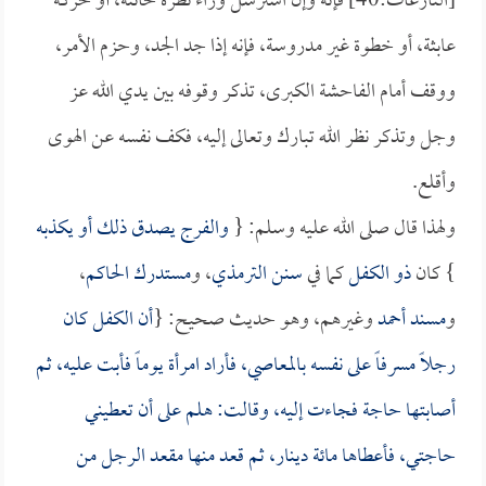
[النازعات:40] فإنه وإن استرسل وراء نظرة خائنة، أو حركة
عابثة، أو خطوة غير مدروسة، فإنه إذا جد الجد، وحزم الأمر،
ووقف أمام الفاحشة الكبرى، تذكر وقوفه بين يدي الله عز
وجل وتذكر نظر الله تبارك وتعالى إليه، فكف نفسه عن الهوى
وأقلع.
ولهذا قال صلى الله عليه وسلم: {
والفرج يصدق ذلك أو يكذبه
} كان
ذو الكفل
كما في
سنن الترمذي
، و
مستدرك الحاكم
،
و
مسند أحمد
وغيرهم، وهو حديث صحيح: {
أن
الكفل
كان
رجلاً مسرفاً على نفسه بالمعاصي، فأراد امرأة يوماً فأبت عليه، ثم
أصابتها حاجة فجاءت إليه، وقالت: هلم على أن تعطيني
حاجتي، فأعطاها مائة دينار، ثم قعد منها مقعد الرجل من