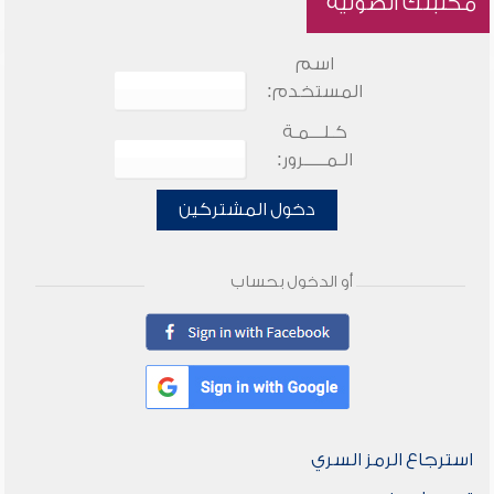
مكتبتك الصوتية
اسم
المستخدم:
كـلـــمـة
الـمـــــرور:
دخول المشتركين
أو الدخول بحساب
استرجاع الرمز السري