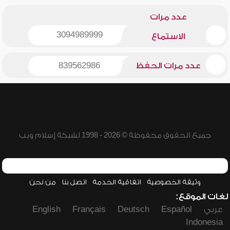
عدد مرات
3094989999
الاستماع
عدد مرات الحفظ
839562986
جميع الحقوق محفوظة © 2026 - 1998 لشبكة إسلام ويب
وثيقة الخصوصية
اتفاقية الخدمة
اتصل بنا
من نحن
لغات الموقع:
عربي
Español
Deutsch
Français
English
Indonesia