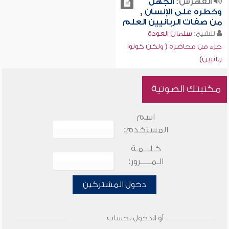
الفهرس:
الجهل
وخطره على الإنسان ,
من صفات الربانيين العلم
للشيخ:
سلمان العودة
جزء من محاضرة ( ولكن كونوا
ربانيين)
مكتبتك الصوتية
اسم
المستخدم:
كـلـــمـة
الـمـــــرور:
دخول المشتركين
أو الدخول بحساب