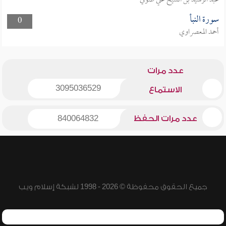
عبد الرشيد بن الشيخ علي صوفي
سورة النبأ
0
أحمد المعصراوي
عدد مرات
3095036529
الاستماع
عدد مرات الحفظ
840064832
جميع الحقوق محفوظة © 2026 - 1998 لشبكة إسلام ويب