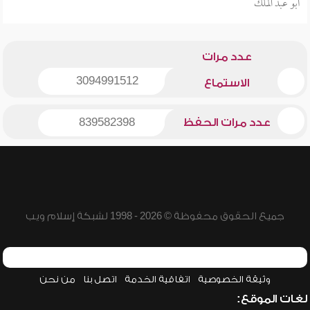
أبو عبد الملك
عدد مرات
3094991512
الاستماع
عدد مرات الحفظ
839582398
جميع الحقوق محفوظة © 2026 - 1998 لشبكة إسلام ويب
وثيقة الخصوصية
اتفاقية الخدمة
اتصل بنا
من نحن
لغات الموقع: