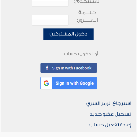
المستخدم:
كـلـــمـة
الـمـــــرور:
دخول المشتركين
أو الدخول بحساب
استرجاع الرمز السري
تسجيل عضو جديد
إعادة تفعيل حساب