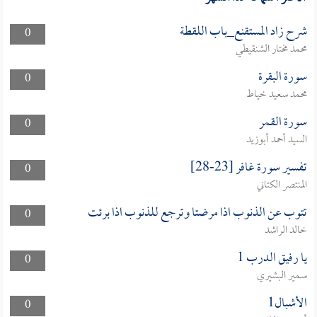
شرح زاد المستقنع_باب اللقطة
0
محمد مختار الشنقيطي
سورة البقرة
0
محمد سعيد خياط
سورة القمر
0
السيد أحمد أبوزيد
تفسير سورة غافر [23-28]
0
المنتصر الكتاني
تتوب عن الذنوب اذا مرضتا وترجع للذنوب اذا برئت
0
خالد الراشد
يا رفيق الدرب 1
0
سمير البشيري
الأشبال1
0