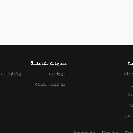
ية
خدمات تفاعلية
داة
المواريث
مشاركات ال
مواقيت الصلاة
رة
ة
عشر