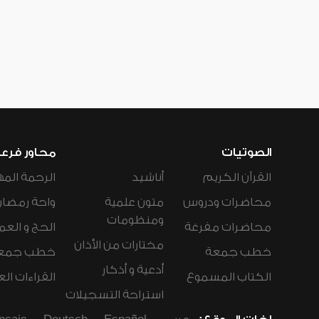
الصوتيات
محاور فرع
القرآن الكريم
أناشيد
الرحمة المه
محاضرات ودروس
متون علمية
واحة رمضان
ومنظومات
محاضرات مفرغة
الحج و العم
مختارات من الأذان
خطب جمعة
خطب جمع
أدعية و أذكار
الكتاب المسموع
القراءات ال
استراحة التسجيلات