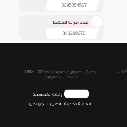
3095054507
عدد مرات الحفظ
840299670
زوار
جميع الحقوق محفوظة © 2026 - 1998
لشبكة إسلام ويب
وثيقة الخصوصية
اتفاقية الخدمة
اتصل بنا
من نحن