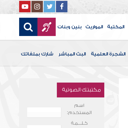
المكتبة
المواريث
بنين وبنات
الشجرة العلمية
البث المباشر
شارك بملفاتك
مكتبتك الصوتية
اسم
المستخدم:
كـلـــمـة