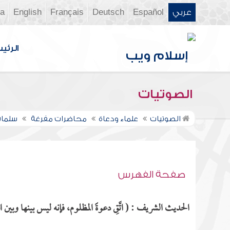
عربي
Español
Deutsch
Français
English
ia
الرئي
الصوتيات
الصوتيات
علماء ودعاة
محاضرات مفرغة
سلمان
صفحة الفهرس
الحديث الشريف : ( اتَّقِ دعوةََ المظلوم، فإنه ليس بينها وبين