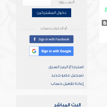
الـمـــــرور:
دخول المشتركين
أو الدخول بحساب
استرجاع الرمز السري
تسجيل عضو جديد
إعادة تفعيل حساب
البث المباشر