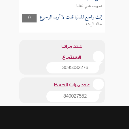
صهيب هاني خطبا
إنك راجع للدنيا قلت لا أريد الرجوع
0
خالد الراشد
عدد مرات
الاستماع
3095032276
عدد مرات الحفظ
840027552