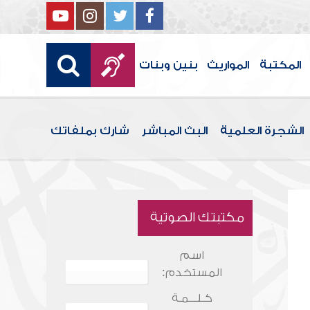
المكتبة
المواريث
بنين وبنات
الشجرة العلمية
البث المباشر
شارك بملفاتك
مكتبتك الصوتية
اسم
المستخدم:
كـلـــمـة