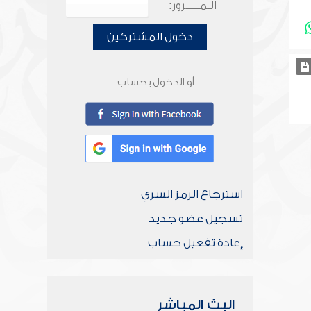
الـمـــــرور:
دخول المشتركين
أو الدخول بحساب
استرجاع الرمز السري
تسجيل عضو جديد
إعادة تفعيل حساب
البث المباشر