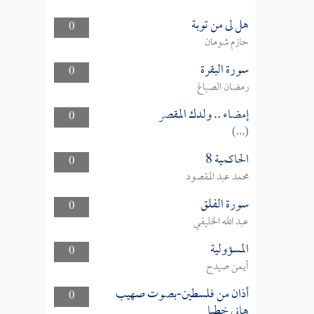
هل لى من توبة
0
حازم شومان
سورة البقرة
0
رمضان الصباغ
إمضاء .. ولدك المقصر
0
(...)
الحاكمية 8
0
محمد عبد المقصود
سورة الفلق
0
عبد الله الخليفي
المسؤولية
0
أيمن صيدح
أذان من فلسطين-بصوت صهيب
0
هاني خطبا