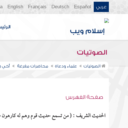
عربي
Español
Deutsch
Français
English
ia
الرئي
الصوتيات
الصوتيات
علماء ودعاة
محاضرات مفرغة
أخي ر
صفحة الفهرس
الحديث الشريف : ( من تسمع حديث قوم وهم له كارهون صب في